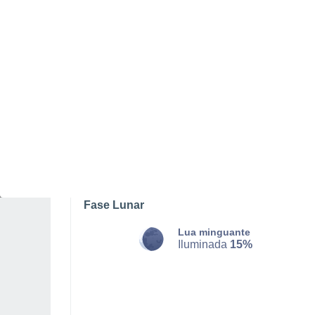
DOMINGO, 09 DE AGOSTO
O dia todo
Limpo
Nascer do sol às
07h11m
Pôr-do-sol às
21h04m
Primeira luz às
06:42
Última luz às
21:33
Fase Lunar
Lua minguante
Iluminada
15%