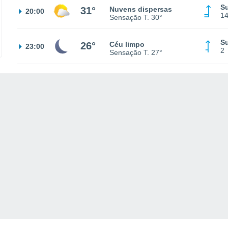
Su
31°
Nuvens dispersas
20:00
1
Sensação T.
30°
Su
26°
Céu limpo
23:00
2
Sensação T.
27°