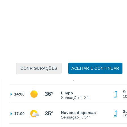
S
23°
Céu limpo
02:00
3
Sensação T.
25°
Su
22°
Céu limpo
05:00
4
Sensação T.
22°
S
23°
Limpo
08:00
2
Sensação T.
25°
CONFIGURAÇÕES
ACEITAR E CONTINUAR
Su
32°
Limpo
11:00
8
Sensação T.
30°
Su
36°
Limpo
14:00
1
Sensação T.
34°
Su
35°
Nuvens dispersas
17:00
1
Sensação T.
34°