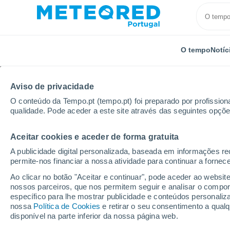
O tempo
Notíc
Aviso de privacidade
O conteúdo da Tempo.pt (tempo.pt) foi preparado por profissiona
qualidade. Pode aceder a este site através das seguintes opçõe
Aceitar cookies e aceder de forma gratuita
Início
Espanha
Comunidade Valenciana
Provínc
A publicidade digital personalizada, baseada em informações r
permite-nos financiar a nossa atividade para continuar a fornec
Tempo para El Salse p
Ao clicar no botão "Aceitar e continuar", pode aceder ao websit
nossos parceiros, que nos permitem seguir e analisar o compo
específico para lhe mostrar publicidade e conteúdos persona
O Tempo 1 - 7 Dias
Por horas
nossa
Política de Cookies
e retirar o seu consentimento a qua
disponível na parte inferior da nossa página web.