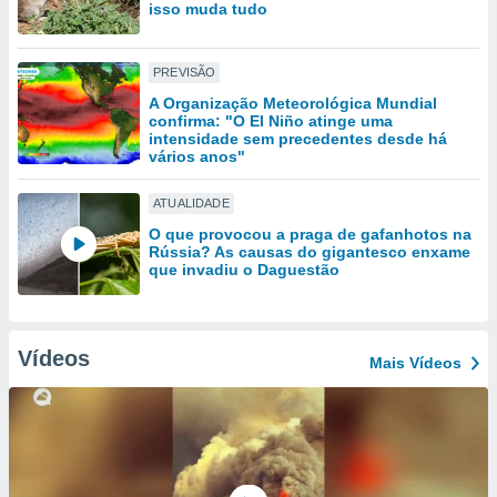
tar a
isso muda tudo
de cookies,
uar a
osso site
PREVISÃO
este caso,
A Organização Meteorológica Mundial
lo de que
confirma: "O El Niño atinge uma
talaremos
intensidade sem precedentes desde há
vários anos"
s para
a navegação
ATUALIDADE
, mas não
O que provocou a praga de gafanhotos na
s cookies
Rússia? As causas do gigantesco enxame
ar o
que invadiu o Daguestão
nto ou
ntar
 ou
Vídeos
Mais Vídeos
dos,
ssa
ublicidade
ada. Pode
nstalação de
ceder ao