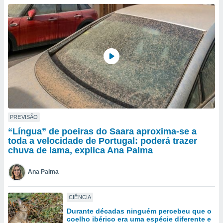
para lhe
licidade e
ados com
esmo. Pode
ais
s na nossa
 Cookies
e
u
nto a
omento,
 botão
de cookies
PREVISÃO
na parte
“Língua” de poeiras do Saara aproxima-se a
nossa
toda a velocidade de Portugal: poderá trazer
.
chuva de lama, explica Ana Palma
IVAMENTE,
Ana Palma
as
CIÊNCIA
tes a
Durante décadas ninguém percebeu que o
coelho ibérico era uma espécie diferente e