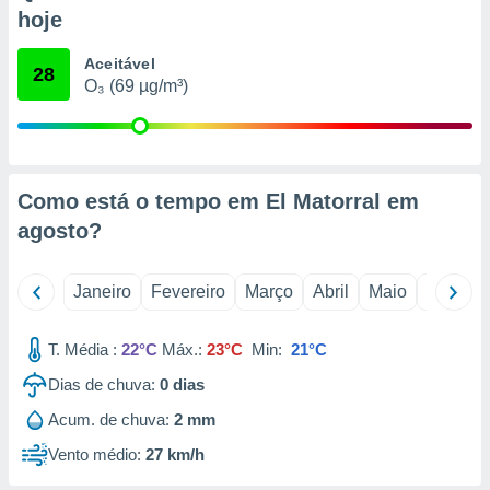
o qual se
hoje
ara tal,
 o seu
Aceitável
28
to ou opor-
O₃ (69 µg/m³)
essamento
m qualquer
ando em “
 ou na
Como está o tempo em El Matorral em
 Cookies
te.
agosto
?
 nossos
Janeiro
Fevereiro
Março
Abril
Maio
Junho
s o
T. Média :
22°C
Máx.:
23°C
Min:
21°C
o de
Dias de chuva:
0
dias
e/ou aceder
Acum. de chuva:
2 mm
ões num
utilizar
Vento médio:
27 km/h
ados para
publicidade,