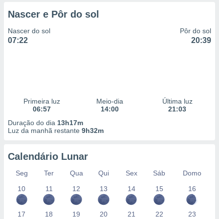
 para
Nascer e Pôr do sol
a, utilizar
Nascer do sol
Pôr do sol
selecionar
07:22
20:39
a, criar
personalizar
tilizar
selecionar
dos, medir
Primeira luz
Meio-dia
Última luz
nho da
06:57
14:00
21:03
, medir o
Duração do dia
13h17m
o dos
Luz da manhã restante
9h32m
r os
ravés de
Calendário Lunar
s ou
Seg
Ter
Qua
Qui
Sex
Sáb
Domo
s de dados
es fontes,
10
11
12
13
14
15
16
 e melhorar
ilizar dados
ara
17
18
19
20
21
22
23