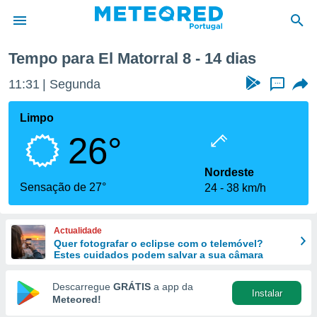
atorral
Próxima semana
Tempo para El Matorral 8 - 14 dias
de
11:31
Segunda
...
 da
empo.pt) foi
Limpo
or
26°
is para
e as
 fornecidas
Nordeste
 qualidade.
Sensação de 27°
24
38 km/h
r a este
s das
opções:
Actualidade
Quer fotografar o eclipse com o telemóvel?
ookies e
Estes cuidados podem salvar a sua câmara
 forma
Descarregue
GRÁTIS
a app da
Instalar
e digital
Meteored!
da,