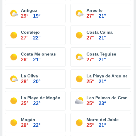
Antigua
Arrecife
29°
19°
27°
21°
Corralejo
Costa Calma
27°
22°
27°
21°
Costa Meloneras
Costa Teguise
26°
21°
27°
21°
La Oliva
La Playa de Arguineguí
28°
20°
25°
21°
La Playa de Mogán
Las Palmas de Gran Can
25°
22°
25°
23°
Mogán
Morro del Jable
29°
22°
25°
21°