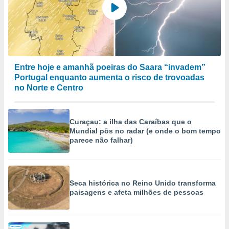
selecionar
a, criar
personalizar
tilizar
selecionar
Entre hoje e amanhã poeiras do Saara “invadem”
dos, medir
Portugal enquanto aumenta o risco de trovoadas
nho da
no Norte e Centro
, medir o
o dos
Curaçau: a ilha das Caraíbas que o
r os
Mundial pôs no radar (e onde o bom tempo
ravés de
parece não falhar)
s ou
s de dados
es fontes,
 e melhorar
ilizar dados
Seca histórica no Reino Unido transforma
ara
paisagens e afeta milhões de pessoas
conteúdos.
ção