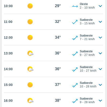
Oeste
29°
10:00
, permite-
2
-
10
km/h
ar a nossa
ara
ACEITAR
 fornecer-
Sudoeste
32°
11:00
E
3
-
15
km/h
os de alta
CONTINUAR
sem
sto.
Sudoeste
34°
12:00
CONFIGURAÇÕES
7
-
21
km/h
o botão
ontinuar",
r ao
Sudoeste
36°
13:00
itando a
9
-
27
km/h
de todos os
óprios ou
Sudoeste
parceiros,
36°
14:00
10
-
27
km/h
rmitem
lisar o
nto no
Sudoeste
37°
15:00
em como
10
-
28
km/h
 um perfil
para lhe
Sudoeste
licidade e
38°
16:00
9
-
28
km/h