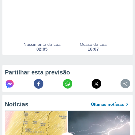
to ou opor-
essamento
m qualquer
ando em “
 ou na
 Cookies
Nascimento da Lua
Ocaso da Lua
te.
02:05
18:07
 nossos
s o
Partilhar esta previsão
o de
e/ou aceder
ões num
Notícias
Últimas notícias
utilizar
ados para
publicidade,
 para
a, utilizar