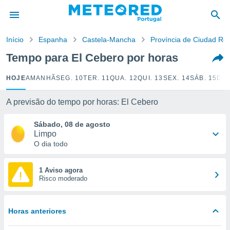
de
Início
Espanha
Castela-Mancha
Província de Ciudad Rea
 da
empo.pt) foi
Tempo para El Cebero por horas
or
is para
HOJE
AMANHÃ
SEG. 10
TER. 11
QUA. 12
QUI. 13
SEX. 14
SÁB. 15
DOM
e as
 fornecidas
 qualidade.
A previsão do tempo por horas: El Cebero
r a este
s das
Sábado, 08 de agosto
opções:
Limpo
O dia todo
ookies e
 forma
1 Aviso agora
Risco moderado
e digital
da,
m
Horas anteriores
 recolhidas
cookies ou