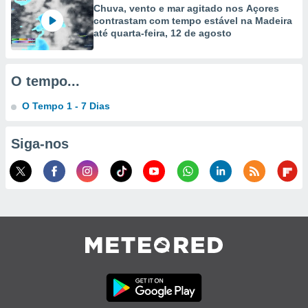
Chuva, vento e mar agitado nos Açores
contrastam com tempo estável na Madeira
ão através
até quarta-feira, 12 de agosto
de
,
 e
O tempo...
dos,
publicidade
O Tempo 1 - 7 Dias
s, estudos
a e
mento de
Siga-nos
ossos 1199
eiros