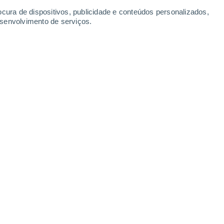
Segunda
10
ocura de dispositivos, publicidade e conteúdos personalizados,
esenvolvimento de serviços.
a
Sul
28°
Céu limpo
02:00
10
Sensação T.
31°
Sud
27°
Céu limpo
05:00
8
-
Sensação T.
30°
Sud
27°
Limpo
08:00
8
-
Sensação T.
30°
Sud
30°
Limpo
11:00
10
Sensação T.
34°
Sud