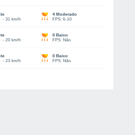
te
4 Moderado
6
-
31 km/h
FPS:
6-10
te
0 Baixo
0
-
20 km/h
FPS:
Não
te
0 Baixo
4
-
23 km/h
FPS:
Não