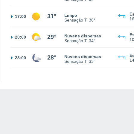
Es
31°
Limpo
17:00
1
Sensação T.
36°
Es
29°
Nuvens dispersas
20:00
1
Sensação T.
34°
Es
28°
Nuvens dispersas
23:00
1
Sensação T.
33°