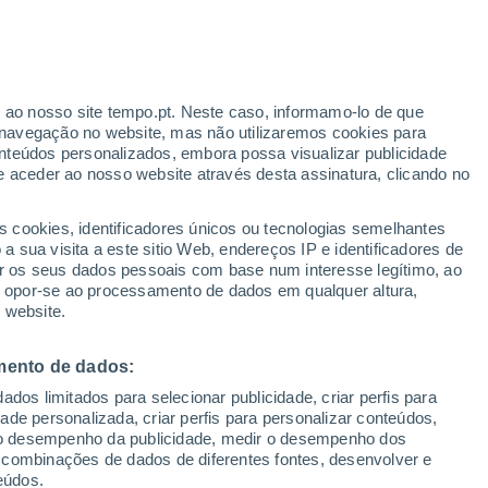
iza
VENTO
PRECIPITAÇÃO
r ao nosso site tempo.pt. Neste caso, informamo-lo de que
12
15
18
21
00
03
06
09
12
15
18
21
00
navegação no website, mas não utilizaremos cookies para
nteúdos personalizados, embora possa visualizar publicidade
e aceder ao nosso website através desta assinatura, clicando no
s cookies, identificadores únicos ou tecnologias semelhantes
 sua visita a este sitio Web, endereços IP e identificadores de
r os seus dados pessoais com base num interesse legítimo, ao
32°
ou opor-se ao processamento de dados em qualquer altura,
31°
31°
31°
30°
 website.
30°
29°
29°
28°
28°
28°
28°
28°
mento de dados:
dos limitados para selecionar publicidade, criar perfis para
idade personalizada, criar perfis para personalizar conteúdos,
ir o desempenho da publicidade, medir o desempenho dos
 combinações de dados de diferentes fontes, desenvolver e
eúdos.