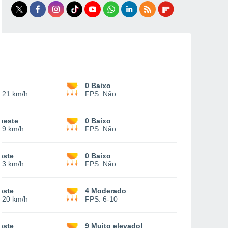
0 Baixo
-
21 km/h
FPS:
Não
oeste
0 Baixo
19 km/h
FPS:
Não
este
0 Baixo
13 km/h
FPS:
Não
este
4 Moderado
-
20 km/h
FPS:
6-10
este
9 Muito elevado!