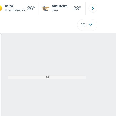
Ibiza
Albufeira
Lisboa
26°
23°
Ilhas Baleares
Faro
Lisboa
°C