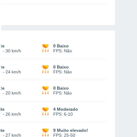
te
0 Baixo
8
-
30 km/h
FPS:
Não
te
0 Baixo
3
-
24 km/h
FPS:
Não
te
0 Baixo
2
-
20 km/h
FPS:
Não
te
4 Moderado
4
-
26 km/h
FPS:
6-10
te
9 Muito elevado!
4
-
27 km/h
FPS:
25-50