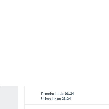
Nascimento da Lua
Ocaso da Lua
02:43
18:45
SEGUNDA, 10 DE AGOSTO
1 Alerta depois de amanhã!
Risco moderado
O dia todo
Limpo
Nascer do sol às
07h03m
Pôr-do-sol às
20h55m
Primeira luz às
06:34
Última luz às
21:24