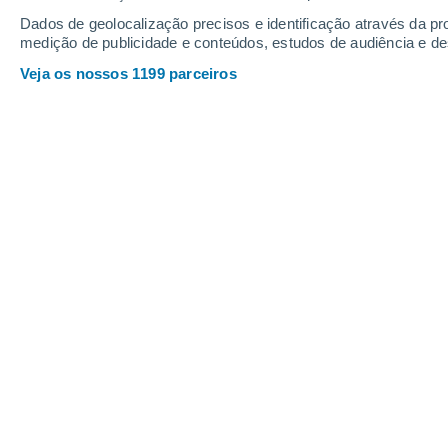
Sábado
8
Domingo
9
Dados de geolocalização precisos e identificação através da pr
medição de publicidade e conteúdos, estudos de audiência e d
Veja os nossos 1199 parceiros
A previsão do tempo por horas: Ibiz
SÁBADO, 08 DE AGOSTO
1 Aviso agora
Risco moderado
O dia todo
Limpo
Nascer do sol às
07h01m
Pôr-do-sol às
20h57m
Primeira luz às
06:32
Última luz às
21:26