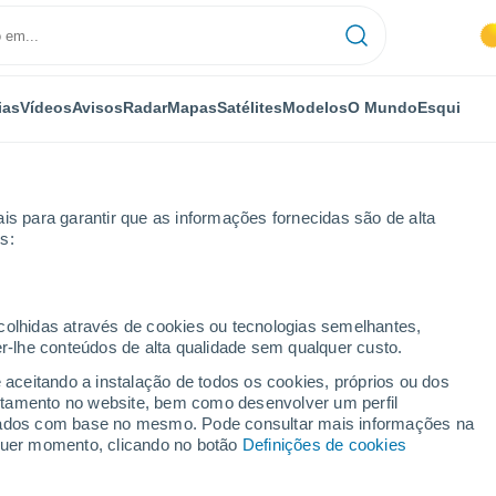
ias
Vídeos
Avisos
Radar
Mapas
Satélites
Modelos
O Mundo
Esqui
is para garantir que as informações fornecidas são de alta
s:
as
ecolhidas através de cookies ou tecnologias semelhantes,
er-lhe conteúdos de alta qualidade sem qualquer custo.
horas
e aceitando a instalação de todos os cookies, próprios ou dos
rtamento no website, bem como desenvolver um perfil
lizados com base no mesmo. Pode consultar mais informações na
lquer momento, clicando no botão
Definições de cookies