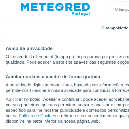
O tempo
Notíc
Aviso de privacidade
O conteúdo da Tempo.pt (tempo.pt) foi preparado por profissiona
qualidade. Pode aceder a este site através das seguintes opçõe
Aceitar cookies e aceder de forma gratuita
Início
Espanha
Ilhas Baleares
Ibiza
Por hor
A publicidade digital personalizada, baseada em informações r
permite-nos financiar a nossa atividade para continuar a fornec
Tempo para Ibiza por 
Ao clicar no botão "Aceitar e continuar", pode aceder ao websit
nossos parceiros, que nos permitem seguir e analisar o compo
específico para lhe mostrar publicidade e conteúdos persona
O Tempo 1 - 7 Dias
Por horas
nossa
Política de Cookies
e retirar o seu consentimento a qua
disponível na parte inferior da nossa página web.