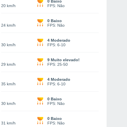
e
0 Baixo
-
20 km/h
FPS:
Não
e
0 Baixo
-
24 km/h
FPS:
Não
e
4 Moderado
-
30 km/h
FPS:
6-10
e
9 Muito elevado!
-
29 km/h
FPS:
25-50
e
4 Moderado
-
35 km/h
FPS:
6-10
e
0 Baixo
-
30 km/h
FPS:
Não
e
0 Baixo
-
31 km/h
FPS:
Não