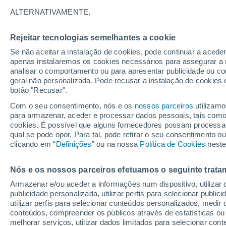
Gráfico do tempo por horas em Ib
ALTERNATIVAMENTE,
SÍMBOLO
TEMPERATURA
Rejeitar tecnologias semelhantes a cookie
Se não aceitar a instalação de cookies, pode continuar a acede
00
03
06
09
12
15
18
21
00
03
06
09
apenas instalaremos os cookies necessários para assegurar a 
analisar o comportamento ou para apresentar publicidade ou co
geral não personalizada. Pode recusar a instalação de cookies 
botão "Recusar".
Com o seu consentimento, nós e os
nossos parceiros
utilizamo
para armazenar, aceder e processar dados pessoais, tais como a
cookies. É possível que alguns fornecedores possam processa
qual se pode opor. Para tal, pode retirar o seu consentimento 
31°
30°
clicando em “
Definições
” ou na nossa
Política de Cookies
neste
30°
29°
28°
28°
28°
27°
27°
Nós e os nossos parceiros efetuamos o seguinte trata
26°
Armazenar e/ou aceder a informações num dispositivo, utilizar da
26°
publicidade personalizada, utilizar perfis para selecionar public
utilizar perfis para selecionar conteúdos personalizados, med
conteúdos, compreender os públicos através de estatísticas ou
melhorar serviços, utilizar dados limitados para selecionar cont