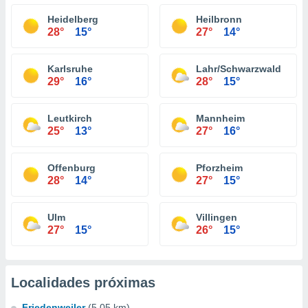
Heidelberg
Heilbronn
28°
15°
27°
14°
Karlsruhe
Lahr/Schwarzwald
29°
16°
28°
15°
Leutkirch
Mannheim
25°
13°
27°
16°
Offenburg
Pforzheim
28°
14°
27°
15°
Ulm
Villingen
27°
15°
26°
15°
Localidades próximas
Friedenweiler
(5.05 km)