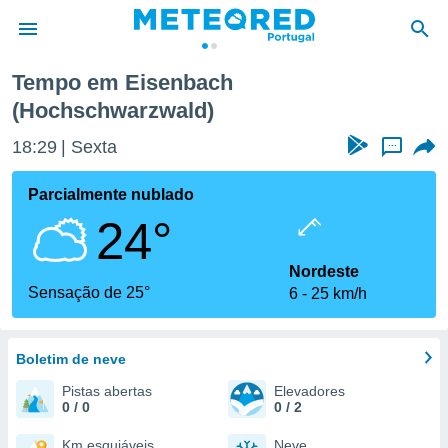
warzwald)
Tempo em Eisenbach
(Hochschwarzwald)
de
 da
18:29
Sexta
...
empo.pt) foi
or
Parcialmente nublado
is para
e as
24°
 fornecidas
 qualidade.
Nordeste
r a este
Sensação de 25°
s das
6
25 km/h
opções:
ookies e
Boletim de neve
 forma
Pistas abertas
Elevadores
0 / 0
0 / 2
e digital
da,
Km esquiáveis
Neve