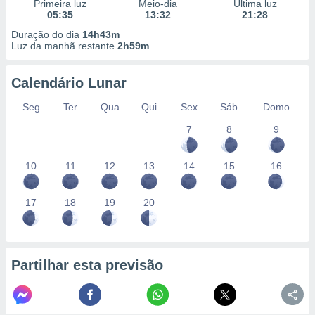
Primeira luz
Meio-dia
Última luz
05:35
13:32
21:28
Duração do dia
14h43m
Luz da manhã restante
2h59m
Calendário Lunar
Seg
Ter
Qua
Qui
Sex
Sáb
Domo
7
8
9
10
11
12
13
14
15
16
17
18
19
20
Partilhar esta previsão