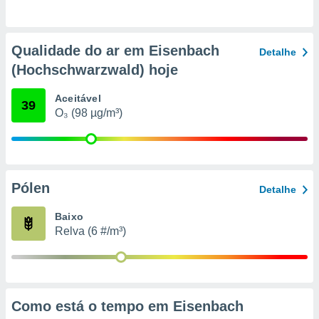
conteúdos.
ção
Qualidade do ar em Eisenbach
Detalhe
ão através
(Hochschwarzwald) hoje
de
,
Aceitável
39
 e
O₃ (98 µg/m³)
dos,
publicidade
s, estudos
a e
mento de
Pólen
Detalhe
Baixo
ossos 1199
Relva (6 #/m³)
eiros
Como está o tempo em Eisenbach