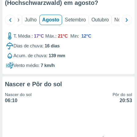
(Hochschwarzwald) em
agosto
?
o
Junho
Julho
Agosto
Setembro
Outubro
Novembro
T. Média :
17°C
Máx.:
21°C
Min:
12°C
Dias de chuva:
16
dias
Acum. de chuva:
139 mm
Vento médio:
7 km/h
Nascer e Pôr do sol
Nascer do sol
Pôr do sol
06:10
20:53