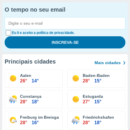
O tempo no seu email
Eu li e aceito a política de privacidade.
Principais cidades
Mais cidades
Aalen
Baden-Baden
26°
14°
28°
15°
Constança
Estugarda
28°
18°
27°
15°
Freiburg im Breisgau
Friedrichshafen
28°
16°
28°
18°