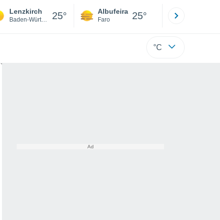
Lenzkirch
Albufeira
Lisboa
25°
25°
Baden-Württemberg
Faro
Lisboa
°C