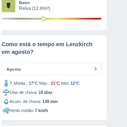
Baixo
Relva (12 #/m³)
Como está o tempo em Lenzkirch
em
agosto
?
Agosto
T. Média :
17°C
Máx.:
21°C
Min:
12°C
Dias de chuva:
16
dias
Acum. de chuva:
139 mm
Vento médio:
7 km/h