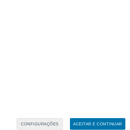
Calendário Lunar
Seg
Ter
Qua
Qui
Sex
Sáb
Domo
8
9
10
11
12
13
14
15
16
17
18
19
20
21
CONFIGURAÇÕES
ACEITAR E CONTINUAR