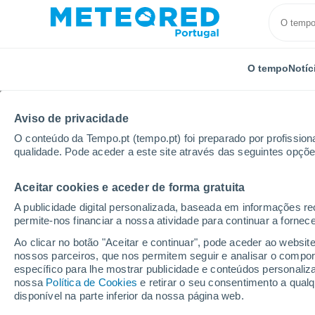
O tempo
Notíc
Aviso de privacidade
O conteúdo da Tempo.pt (tempo.pt) foi preparado por profissiona
qualidade. Pode aceder a este site através das seguintes opçõe
Aceitar cookies e aceder de forma gratuita
Início
Alemanha
Baden-Württemberg
Lenzkirch
A publicidade digital personalizada, baseada em informações r
permite-nos financiar a nossa atividade para continuar a fornec
Tempo em Lenzkirch
Ao clicar no botão "Aceitar e continuar", pode aceder ao websit
nossos parceiros, que nos permitem seguir e analisar o compo
11:08
Sábado
específico para lhe mostrar publicidade e conteúdos persona
nossa
Política de Cookies
e retirar o seu consentimento a qua
disponível na parte inferior da nossa página web.
Limpo