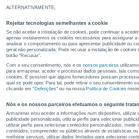
24°
ALTERNATIVAMENTE,
Rejeitar tecnologias semelhantes a cookie
Este
Se não aceitar a instalação de cookies, pode continuar a acede
Sensação de 25°
10
-
27 km
apenas instalaremos os cookies necessários para assegurar a 
analisar o comportamento ou para apresentar publicidade ou co
geral não personalizada. Pode recusar a instalação de cookies 
botão "Recusar".
Última hora
Hoje e amanhã poeiras do Saara “invadem”
Com o seu consentimento, nós e os
nossos parceiros
utilizamo
Portugal: risco de trovoadas no Norte e Centr
para armazenar, aceder e processar dados pessoais, tais como a
aumenta
cookies. É possível que alguns fornecedores possam processa
O Tempo 1 - 7 Dias
Atualidade
Mapas de nuvens
qual se pode opor. Para tal, pode retirar o seu consentimento 
clicando em “
Definições
” ou na nossa
Política de Cookies
neste
Nós e os nossos parceiros efetuamos o seguinte trata
Amanhã
Segunda
Hoje
Armazenar e/ou aceder a informações num dispositivo, utilizar da
9 Ago.
10 Ago.
8 Ago.
publicidade personalizada, utilizar perfis para selecionar public
utilizar perfis para selecionar conteúdos personalizados, med
conteúdos, compreender os públicos através de estatísticas ou
melhorar serviços, utilizar dados limitados para selecionar cont
60%