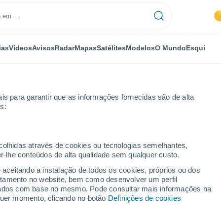
ias
Vídeos
Avisos
Radar
Mapas
Satélites
Modelos
O Mundo
Esqui
is para garantir que as informações fornecidas são de alta
s:
ecolhidas através de cookies ou tecnologias semelhantes,
er-lhe conteúdos de alta qualidade sem qualquer custo.
e aceitando a instalação de todos os cookies, próprios ou dos
rtamento no website, bem como desenvolver um perfil
...
lizados com base no mesmo. Pode consultar mais informações na
lquer momento, clicando no botão
Definições de cookies
Por horas
Intervalos nublados nas
próximas horas