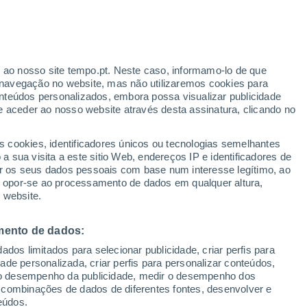
Boletim de neve
Pistas abertas
Elevadores
0 / 3
0 / 2
r ao nosso site tempo.pt. Neste caso, informamo-lo de que
/h
Km esquiáveis
Neve
navegação no website, mas não utilizaremos cookies para
0 / 0
0 cm
nteúdos personalizados, embora possa visualizar publicidade
e aceder ao nosso website através desta assinatura, clicando no
Aviso amarelo
Aviso moderado por temperaturas
s cookies, identificadores únicos ou tecnologias semelhantes
elevadas em Lenzkirch hoje
o
 sua visita a este sitio Web, endereços IP e identificadores de
r os seus dados pessoais com base num interesse legítimo, ao
Radar de Chuva
Satélites
Modelos
ou opor-se ao processamento de dados em qualquer altura,
 website.
mento de dados:
Terça
Quarta
Quinta
Sexta
dos limitados para selecionar publicidade, criar perfis para
11 Ago.
12 Ago.
13 Ago.
14 Ago.
idade personalizada, criar perfis para personalizar conteúdos,
ir o desempenho da publicidade, medir o desempenho dos
 combinações de dados de diferentes fontes, desenvolver e
eúdos.
60%