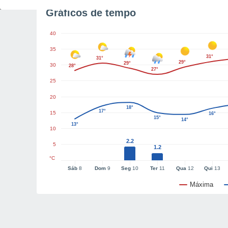
Gráficos de tempo
40
35
31°
31°
29°
29°
30
28°
27°
25
20
18°
17°
15
16°
15°
14°
13°
10
2.2
5
1.2
°C
Sáb
8
Dom
9
Seg
10
Ter
11
Qua
12
Qui
13
Máxima