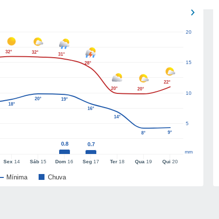
20
32°
32°
31°
15
28°
22°
20°
20°
10
20°
19°
18°
16°
14°
5
9°
8°
0.8
0.7
mm
Sex
14
Sáb
15
Dom
16
Seg
17
Ter
18
Qua
19
Qui
20
Mínima
Chuva