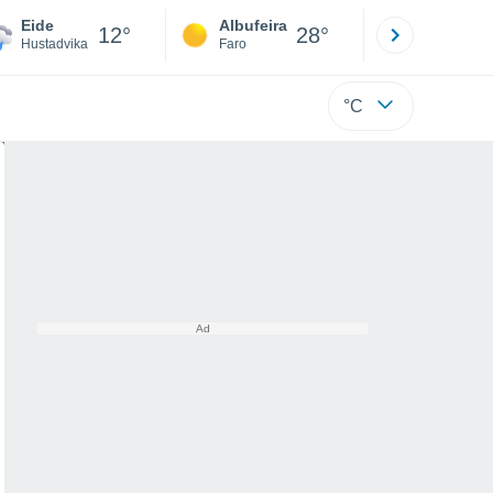
Eide
Albufeira
Lisboa
12°
28°
Hustadvika
Faro
Lisboa
°C