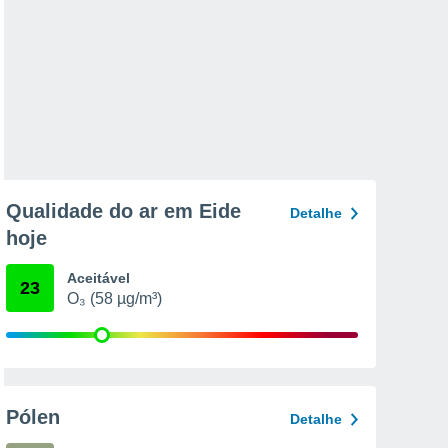
Qualidade do ar em Eide
Detalhe
hoje
Aceitável
23
O₃ (58 µg/m³)
Pólen
Detalhe