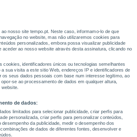
r ao nosso site tempo.pt. Neste caso, informamo-lo de que
navegação no website, mas não utilizaremos cookies para
nteúdos personalizados, embora possa visualizar publicidade
e aceder ao nosso website através desta assinatura, clicando no
 até
s cookies, identificadores únicos ou tecnologias semelhantes
 sua visita a este sitio Web, endereços IP e identificadores de
r os seus dados pessoais com base num interesse legítimo, ao
pas de chuva
Satélites
Modelos
ou opor-se ao processamento de dados em qualquer altura,
 website.
mento de dados:
omingo
Segunda
Terça
Quarta
dos limitados para selecionar publicidade, criar perfis para
16 Ago.
17 Ago.
18 Ago.
19 Ago.
idade personalizada, criar perfis para personalizar conteúdos,
ir o desempenho da publicidade, medir o desempenho dos
 combinações de dados de diferentes fontes, desenvolver e
eúdos.
70%