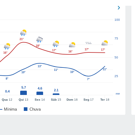
100
75
21°
18°
17°
17°
17°
16°
16°
50
13°
11°
11°
10°
10°
25
8°
7°
5.7
4.6
2.1
0.4
mm
Qua
12
Qui
13
Sex
14
Sáb
15
Dom
16
Seg
17
Ter
18
Mínima
Chuva