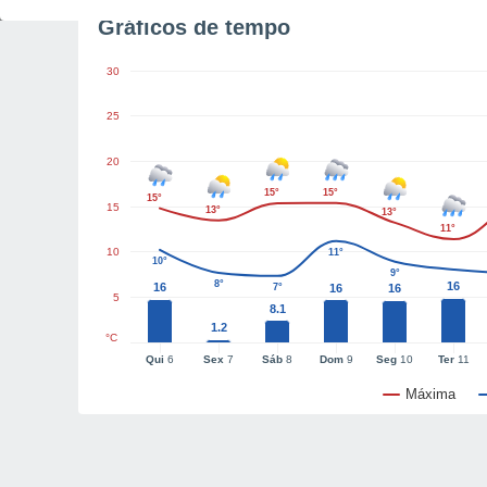
Gráficos de tempo
30
25
20
15°
15°
15°
15
13°
13°
11°
10
11°
10°
9°
8°
16
16
7°
16
16
5
8.1
1.2
°C
Qui
6
Sex
7
Sáb
8
Dom
9
Seg
10
Ter
11
Máxima