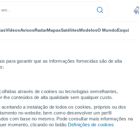
ias
Vídeos
Avisos
Radar
Mapas
Satélites
Modelos
O Mundo
Esqui
is para garantir que as informações fornecidas são de alta
s:
xima semana
ecolhidas através de cookies ou tecnologias semelhantes,
er-lhe conteúdos de alta qualidade sem qualquer custo.
 dias
e aceitando a instalação de todos os cookies, próprios ou dos
rtamento no website, bem como desenvolver um perfil
...
lizados com base no mesmo. Pode consultar mais informações na
lquer momento, clicando no botão
Definições de cookies
Por horas
Chuva fraca nas próximas horas