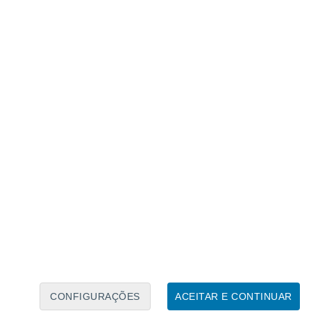
Calendário Lunar
Seg
Ter
Qua
Qui
Sex
Sáb
Domo
6
7
8
9
10
11
12
13
14
15
16
17
18
19
CONFIGURAÇÕES
ACEITAR E CONTINUAR