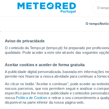
O tempo
Notíc
Aviso de privacidade
O conteúdo da Tempo.pt (tempo.pt) foi preparado por profissiona
qualidade. Pode aceder a este site através das seguintes opçõe
Aceitar cookies e aceder de forma gratuita
Início
Noruega
Møre Og Romsdal
Eide
Pró
A publicidade digital personalizada, baseada em informações r
permite-nos financiar a nossa atividade para continuar a fornec
Tempo para Eide 8 - 14
Ao clicar no botão "Aceitar e continuar", pode aceder ao websit
nossos parceiros, que nos permitem seguir e analisar o compo
19:26
Quinta
específico para lhe mostrar publicidade e conteúdos persona
nossa
Política de Cookies
e retirar o seu consentimento a qua
disponível na parte inferior da nossa página web.
Chuva fraca