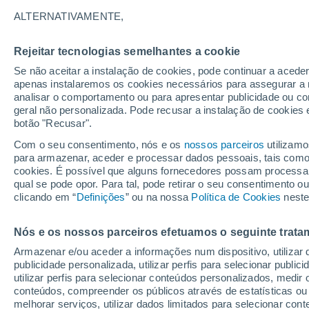
12°
ALTERNATIVAMENTE,
Rejeitar tecnologias semelhantes a cookie
60%
Se não aceitar a instalação de cookies, pode continuar a acede
Sensação de 12°
0.8 mm
apenas instalaremos os cookies necessários para assegurar a 
analisar o comportamento ou para apresentar publicidade ou co
geral não personalizada. Pode recusar a instalação de cookies 
botão "Recusar".
Última hora
Aviso amarelo de tempo quente neste distrito:
Com o seu consentimento, nós e os
nossos parceiros
utilizamo
39 ºC e noites tropicais; saiba até quando
para armazenar, aceder e processar dados pessoais, tais como a
cookies. É possível que alguns fornecedores possam processa
O Tempo 1 - 7 Dias
Radar de Chuva
Atualidade
Ma
qual se pode opor. Para tal, pode retirar o seu consentimento 
clicando em “
Definições
” ou na nossa
Política de Cookies
neste
Nós e os nossos parceiros efetuamos o seguinte trata
Sexta
Sábado
D
Quinta
Armazenar e/ou aceder a informações num dispositivo, utilizar da
14 Ago.
15 Ago.
13 Ago.
publicidade personalizada, utilizar perfis para selecionar public
utilizar perfis para selecionar conteúdos personalizados, med
conteúdos, compreender os públicos através de estatísticas ou
melhorar serviços, utilizar dados limitados para selecionar cont
80%
70%
80%