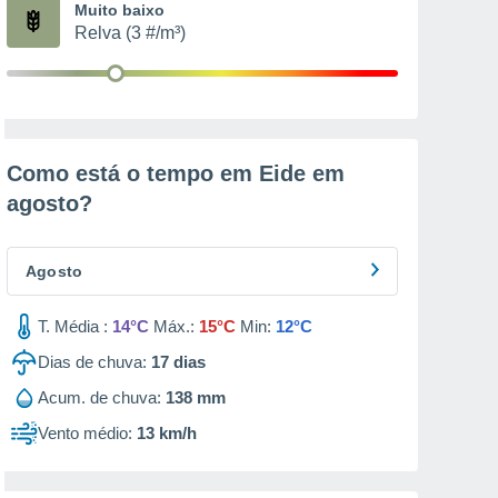
Muito baixo
Relva (3 #/m³)
Como está o tempo em Eide em
agosto
?
Agosto
T. Média :
14°C
Máx.:
15°C
Min:
12°C
Dias de chuva:
17
dias
Acum. de chuva:
138 mm
Vento médio:
13 km/h