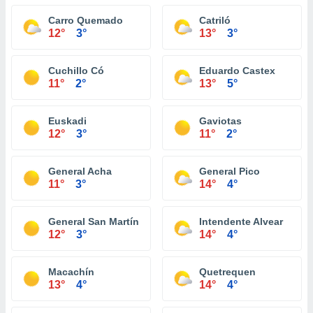
Carro Quemado
Catriló
12°
3°
13°
3°
Cuchillo Có
Eduardo Castex
11°
2°
13°
5°
Euskadi
Gaviotas
12°
3°
11°
2°
General Acha
General Pico
11°
3°
14°
4°
General San Martín
Intendente Alvear
12°
3°
14°
4°
Macachín
Quetrequen
13°
4°
14°
4°