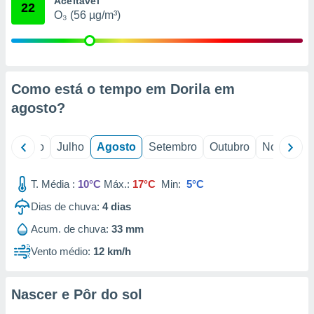
Aceitável
conteúdos.
22
O₃ (56 µg/m³)
ção
ão através
de
Como está o tempo em Dorila em
,
 e
agosto
?
dos,
publicidade
o
Junho
Julho
Agosto
Setembro
Outubro
Novembro
s, estudos
a e
mento de
T. Média :
10°C
Máx.:
17°C
Min:
5°C
Dias de chuva:
4
dias
ossos 1199
Acum. de chuva:
33 mm
eiros
Vento médio:
12 km/h
Nascer e Pôr do sol