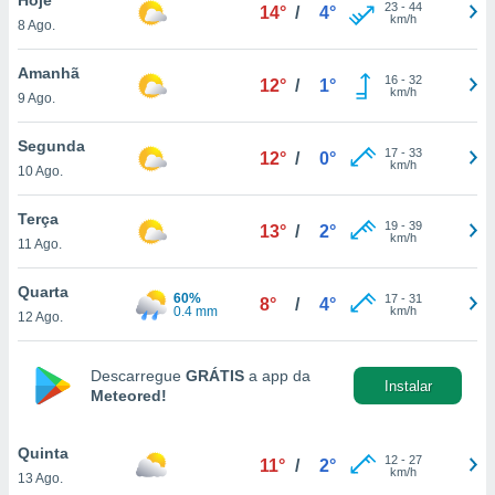
para lhe
23
-
44
14°
/
4°
km/h
8 Ago.
licidade e
ados com
Amanhã
16
-
32
12°
/
1°
esmo. Pode
km/h
9 Ago.
ais
s na nossa
Segunda
17
-
33
 Cookies
e
12°
/
0°
km/h
10 Ago.
u
nto a
omento,
Terça
19
-
39
13°
/
2°
 botão
km/h
11 Ago.
de cookies
na parte
Quarta
60%
17
-
31
nossa
8°
/
4°
0.4 mm
km/h
12 Ago.
.
IVAMENTE,
Descarregue
GRÁTIS
a app da
Instalar
Meteored!
as
tes a
Quinta
12
-
27
11°
/
2°
km/h
13 Ago.