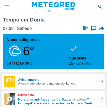
Tempo em Dorila
de
07:39
Sábado
...
 da
empo.pt) foi
Nuvens dispersas
or
6°
is para
e as
 fornecidas
Sudoeste
 qualidade.
Sensação de 3°
19
32 km/h
r a este
s das
opções:
Aviso amarelo
Aviso moderado por vento em Dorila hoje
ookies e
 forma
Última hora
e digital
Hoje e amanhã poeiras do Saara “invadem”
Portugal: risco de trovoadas no Norte e Centro
da,