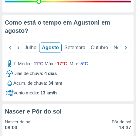
conteúdos.
ção
Como está o tempo em Agustoni em
ão através
agosto
?
de
,
 e
o
Junho
Julho
Agosto
Setembro
Outubro
Novembro
dos,
publicidade
T. Média :
11°C
Máx.:
17°C
Min:
5°C
s, estudos
Dias de chuva:
4
dias
a e
mento de
Acum. de chuva:
34 mm
Vento médio:
13 km/h
ossos 1199
eiros
Nascer e Pôr do sol
Nascer do sol
Pôr do sol
08:00
18:37