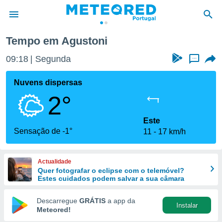
Tempo em Agustoni
de
09:18
Segunda
...
 da
empo.pt) foi
Nuvens dispersas
or
2°
is para
e as
 fornecidas
Este
 qualidade.
Sensação de -1°
11
17 km/h
r a este
s das
opções:
Actualidade
Quer fotografar o eclipse com o telemóvel?
ookies e
Estes cuidados podem salvar a sua câmara
 forma
Descarregue
GRÁTIS
a app da
Instalar
e digital
Meteored!
da,