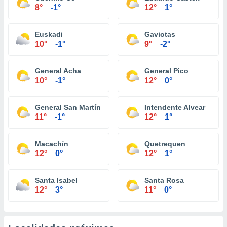
8°
-1°
12°
1°
Euskadi
Gaviotas
10°
-1°
9°
-2°
General Acha
General Pico
10°
-1°
12°
0°
General San Martín
Intendente Alvear
11°
-1°
12°
1°
Macachín
Quetrequen
12°
0°
12°
1°
Santa Isabel
Santa Rosa
12°
3°
11°
0°