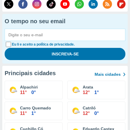
O tempo no seu email
Eu li e aceito a política de privacidade.
Principais cidades
Mais cidades
Alpachiri
Arata
11°
0°
12°
1°
Carro Quemado
Catriló
11°
1°
12°
0°
Cuchillo Có
Eduardo Castex