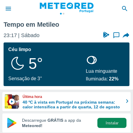
Tempo em Metileo
de
23:17
Sábado
...
 da
empo.pt) foi
Céu limpo
or
5°
is para
e as
 fornecidas
Lua minguante
 qualidade.
Sensação de 3°
Iluminada:
22%
r a este
s das
opções:
Última hora
40 ºC à vista em Portugal na próxima semana:
ookies e
calor intensifica a partir de quarta, 12 de agosto
 forma
Descarregue
GRÁTIS
a app da
Instalar
e digital
Meteored!
da,