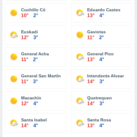
Cuchillo Có
Eduardo Castex
10°
2°
13°
4°
Euskadi
Gaviotas
12°
3°
11°
2°
General Acha
General Pico
11°
2°
13°
4°
General San Martín
Intendente Alvear
11°
3°
14°
3°
Macachín
Quetrequen
12°
4°
14°
3°
Santa Isabel
Santa Rosa
14°
4°
13°
4°