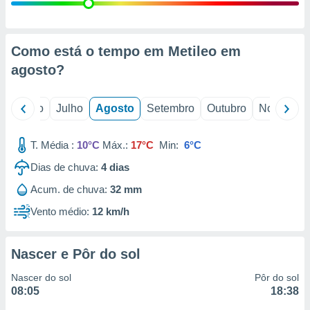
conteúdos.
ção
Como está o tempo em Metileo em
ão através
agosto
?
de
,
 e
o
Junho
Julho
Agosto
Setembro
Outubro
Novembro
dos,
publicidade
T. Média :
10°C
Máx.:
17°C
Min:
6°C
s, estudos
Dias de chuva:
4
dias
a e
mento de
Acum. de chuva:
32 mm
Vento médio:
12 km/h
ossos 1199
eiros
Nascer e Pôr do sol
Nascer do sol
Pôr do sol
08:05
18:38