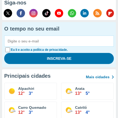
Siga-nos
O tempo no seu email
Eu li e aceito a política de privacidade.
Principais cidades
Mais cidades
Alpachiri
Arata
12°
3°
13°
5°
Carro Quemado
Catriló
12°
3°
13°
4°