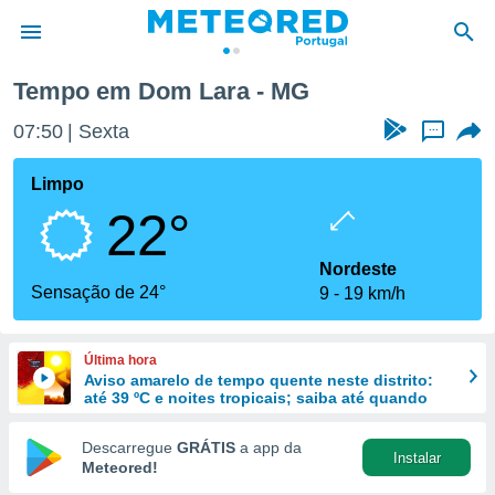
Tempo em Dom Lara - MG
de
07:50
Sexta
...
 da
empo.pt) foi
Limpo
or
22°
is para
e as
 fornecidas
Nordeste
 qualidade.
Sensação de 24°
9
19 km/h
r a este
s das
opções:
Última hora
Aviso amarelo de tempo quente neste distrito:
ookies e
até 39 ºC e noites tropicais; saiba até quando
 forma
Descarregue
GRÁTIS
a app da
Instalar
e digital
Meteored!
da,