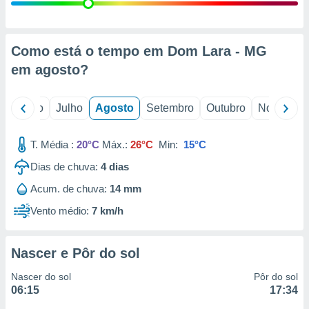
conteúdos.
ção
Como está o tempo em Dom Lara - MG
ão através
em
agosto
?
de
,
 e
o
Junho
Julho
Agosto
Setembro
Outubro
Novembro
dos,
publicidade
T. Média :
20°C
Máx.:
26°C
Min:
15°C
s, estudos
Dias de chuva:
4
dias
a e
mento de
Acum. de chuva:
14 mm
Vento médio:
7 km/h
ossos 1199
eiros
Nascer e Pôr do sol
Nascer do sol
Pôr do sol
06:15
17:34