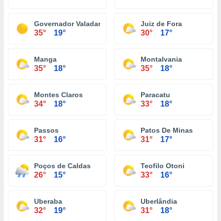
Governador Valadares
Juiz de Fora
35°
19°
30°
17°
Manga
Montalvania
35°
18°
35°
18°
Montes Claros
Paracatu
34°
18°
33°
18°
Passos
Patos De Minas
31°
16°
31°
17°
Poços de Caldas
Teofilo Otoni
26°
15°
33°
16°
Uberaba
Uberlândia
32°
19°
31°
18°