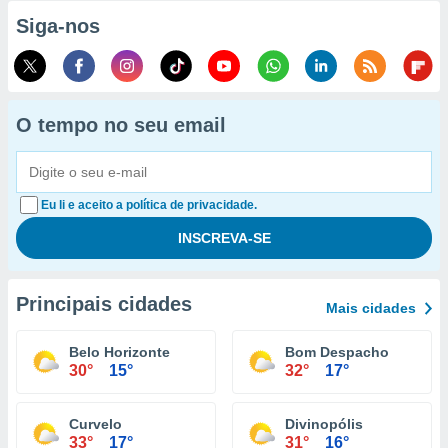
Siga-nos
O tempo no seu email
Eu li e aceito a política de privacidade.
Principais cidades
Mais cidades
Belo Horizonte
Bom Despacho
30°
15°
32°
17°
Curvelo
Divinopólis
33°
17°
31°
16°