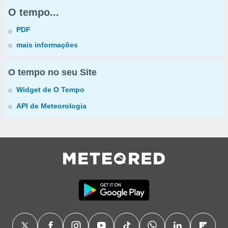
O tempo...
PDF
mais informações
O tempo no seu Site
Widget de O Tempo
API de Meteorologia