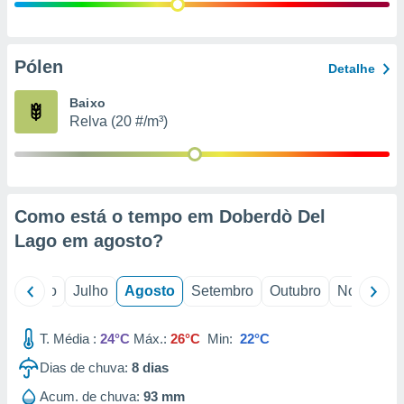
conteúdos.
ção
Pólen
Detalhe
ão através
de
Baixo
,
Relva (20 #/m³)
 e
dos,
publicidade
s, estudos
Como está o tempo em Doberdò Del
a e
mento de
Lago em
agosto
?
ossos 1199
o
Junho
Julho
Agosto
Setembro
Outubro
Novembro
eiros
T. Média :
24°C
Máx.:
26°C
Min:
22°C
Dias de chuva:
8
dias
Acum. de chuva:
93 mm