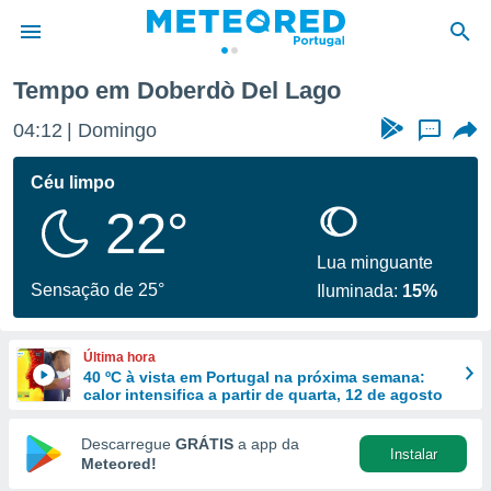
Tempo em Doberdò Del Lago
de
04:12
Domingo
...
 da
empo.pt) foi
Céu limpo
or
22°
is para
e as
 fornecidas
Lua minguante
 qualidade.
Sensação de 25°
Iluminada:
15%
r a este
s das
opções:
Última hora
40 ºC à vista em Portugal na próxima semana:
ookies e
calor intensifica a partir de quarta, 12 de agosto
 forma
Descarregue
GRÁTIS
a app da
Instalar
e digital
Meteored!
da,