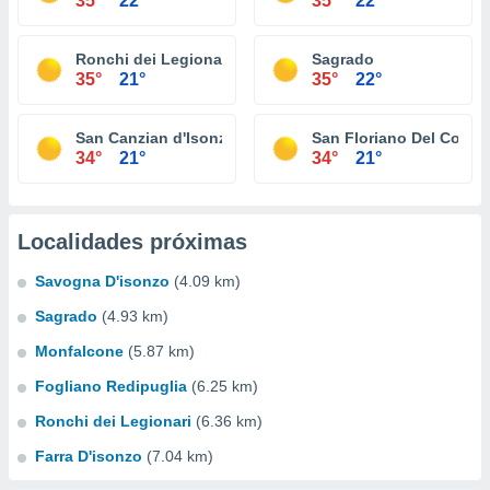
35°
22°
35°
22°
Ronchi dei Legionari
Sagrado
35°
21°
35°
22°
San Canzian d'Isonzo
San Floriano Del Collio
34°
21°
34°
21°
Localidades próximas
Savogna D'isonzo
(4.09 km)
Sagrado
(4.93 km)
Monfalcone
(5.87 km)
Fogliano Redipuglia
(6.25 km)
Ronchi dei Legionari
(6.36 km)
Farra D'isonzo
(7.04 km)