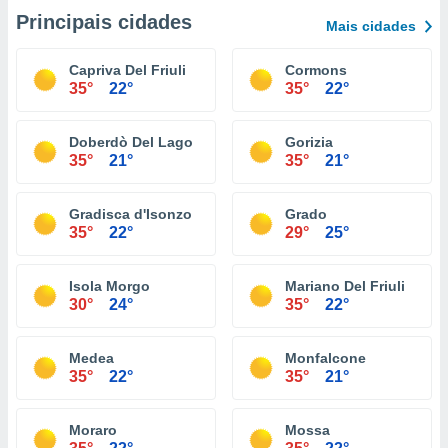
Principais cidades
Mais cidades
Capriva Del Friuli
Cormons
35°
22°
35°
22°
Doberdò Del Lago
Gorizia
35°
21°
35°
21°
Gradisca d'Isonzo
Grado
35°
22°
29°
25°
Isola Morgo
Mariano Del Friuli
30°
24°
35°
22°
Medea
Monfalcone
35°
22°
35°
21°
Moraro
Mossa