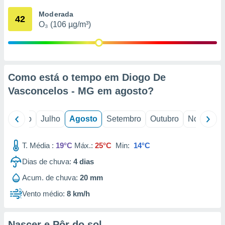
conteúdos.
Moderada
42
O₃ (106 µg/m³)
ção
ão através
de
,
 e
Como está o tempo em Diogo De
Vasconcelos - MG em
agosto
?
dos,
publicidade
s, estudos
o
Junho
Julho
Agosto
Setembro
Outubro
Novembro
a e
mento de
T. Média :
19°C
Máx.:
25°C
Min:
14°C
ossos 1199
Dias de chuva:
4
dias
eiros
Acum. de chuva:
20 mm
Vento médio:
8 km/h
Nascer e Pôr do sol