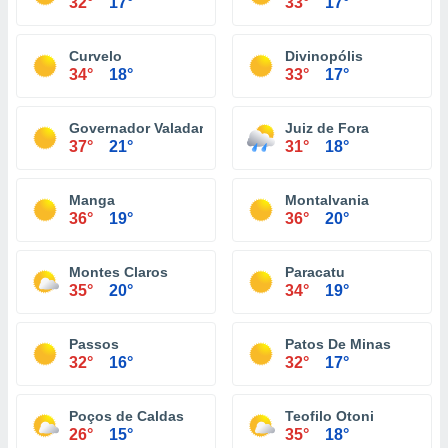
32°
17°
33°
17°
Curvelo
Divinopólis
34°
18°
33°
17°
Governador Valadares
Juiz de Fora
37°
21°
31°
18°
Manga
Montalvania
36°
19°
36°
20°
Montes Claros
Paracatu
35°
20°
34°
19°
Passos
Patos De Minas
32°
16°
32°
17°
Poços de Caldas
Teofilo Otoni
26°
15°
35°
18°