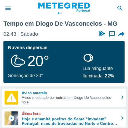
Tempo em Diogo De Vasconcelos - MG
de
02:43
Sábado
...
 da
empo.pt) foi
Nuvens dispersas
or
20°
is para
e as
 fornecidas
Lua minguante
 qualidade.
Sensação de 20°
Iluminada:
22%
r a este
s das
opções:
Aviso amarelo
Aviso moderado por outros em Diogo De Vasconcelos
ookies e
hoje
 forma
Última hora
e digital
Hoje e amanhã poeiras do Saara “invadem”
Portugal: risco de trovoadas no Norte e Centro
da,