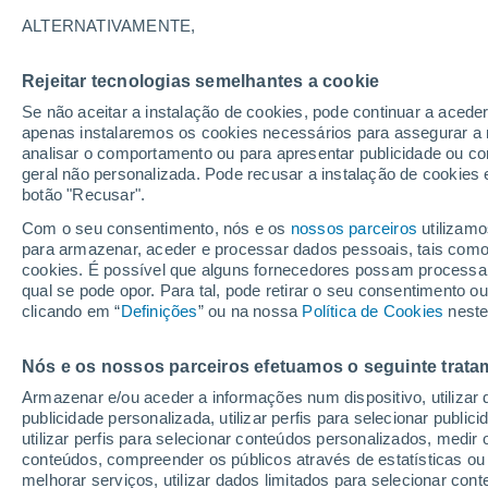
30°
ALTERNATIVAMENTE,
Rejeitar tecnologias semelhantes a cookie
Norte
Se não aceitar a instalação de cookies, pode continuar a acede
Sensação de 30°
8
-
27 km/
apenas instalaremos os cookies necessários para assegurar a 
analisar o comportamento ou para apresentar publicidade ou co
geral não personalizada. Pode recusar a instalação de cookies 
botão "Recusar".
Última hora
Hoje e amanhã poeiras do Saara “invadem”
Com o seu consentimento, nós e os
nossos parceiros
utilizamo
Portugal: risco de trovoadas no Norte e Centr
para armazenar, aceder e processar dados pessoais, tais como a
aumenta
cookies. É possível que alguns fornecedores possam processa
O Tempo 1 - 7 Dias
Atualidade
Mapas de nuvens
qual se pode opor. Para tal, pode retirar o seu consentimento 
clicando em “
Definições
” ou na nossa
Política de Cookies
neste
Nós e os nossos parceiros efetuamos o seguinte trata
Amanhã
Domingo
S
Hoje
Armazenar e/ou aceder a informações num dispositivo, utilizar da
8 Ago.
9 Ago.
7 Ago.
publicidade personalizada, utilizar perfis para selecionar public
utilizar perfis para selecionar conteúdos personalizados, med
conteúdos, compreender os públicos através de estatísticas ou
melhorar serviços, utilizar dados limitados para selecionar cont