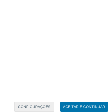
Calendário Lunar
Seg
Ter
Qua
Qui
Sex
Sáb
Domo
7
8
9
10
11
12
13
14
15
16
17
18
19
20
CONFIGURAÇÕES
ACEITAR E CONTINUAR