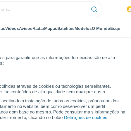
ias
Vídeos
Avisos
Radar
Mapas
Satélites
Modelos
O Mundo
Esqui
is para garantir que as informações fornecidas são de alta
s:
ecolhidas através de cookies ou tecnologias semelhantes,
er-lhe conteúdos de alta qualidade sem qualquer custo.
G
e aceitando a instalação de todos os cookies, próprios ou dos
rtamento no website, bem como desenvolver um perfil
...
lizados com base no mesmo. Pode consultar mais informações na
lquer momento, clicando no botão
Definições de cookies
Por horas
Céu nublado nas próximas horas