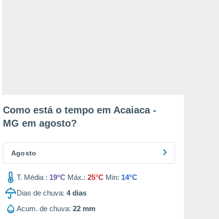
Como está o tempo em Acaiaca -
MG em
agosto
?
Agosto
T. Média :
19°C
Máx.:
25°C
Min:
14°C
Dias de chuva:
4
dias
Acum. de chuva:
22 mm