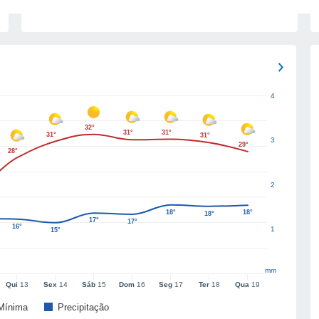
4
32°
31°
31°
31°
31°
3
29°
28°
2
18°
18°
18°
17°
17°
16°
1
15°
mm
Qui
13
Sex
14
Sáb
15
Dom
16
Seg
17
Ter
18
Qua
19
Mínima
Precipitação