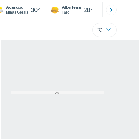
Acaiaca
Albufeira
Lisboa
30°
28°
Minas Gerais
Faro
Lisboa
°C