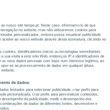
Aviso amarelo
Aviso moderado por outros em
Acaiaca hoje
r ao nosso site tempo.pt. Neste caso, informamo-lo de que
h
navegação no website, mas não utilizaremos cookies para
nteúdos personalizados, embora possa visualizar publicidade
e aceder ao nosso website através desta assinatura, clicando no
s cookies, identificadores únicos ou tecnologias semelhantes
o
 sua visita a este sitio Web, endereços IP e identificadores de
r os seus dados pessoais com base num interesse legítimo, ao
Radar de Chuva
Satélites
Modelos
ou opor-se ao processamento de dados em qualquer altura,
 website.
mento de dados:
egunda
Terça
Quarta
Quinta
dos limitados para selecionar publicidade, criar perfis para
10 Ago.
11 Ago.
12 Ago.
13 Ago.
idade personalizada, criar perfis para personalizar conteúdos,
ir o desempenho da publicidade, medir o desempenho dos
 combinações de dados de diferentes fontes, desenvolver e
eúdos.