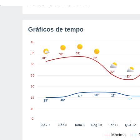
Luz da manhã restante
2h17m
Gráficos de tempo
40
35
33°
33°
31°
31°
30
25°
25
23°
20
18°
17°
17°
15
16°
15°
15°
10
°C
Sex
7
Sáb
8
Dom
9
Seg
10
Ter
11
Qua
12
Máxima