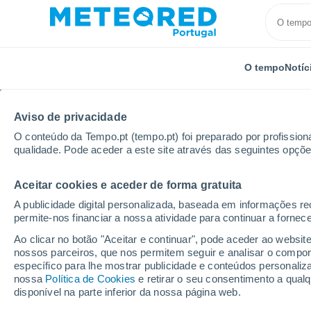
O tempo
Notíc
Aviso de privacidade
O conteúdo da Tempo.pt (tempo.pt) foi preparado por profissiona
qualidade. Pode aceder a este site através das seguintes opçõe
Aceitar cookies e aceder de forma gratuita
Início
Brasil
Minas Gerais
Acaiaca
A publicidade digital personalizada, baseada em informações r
permite-nos financiar a nossa atividade para continuar a fornec
Tempo em Acaiaca - M
Ao clicar no botão "Aceitar e continuar", pode aceder ao websit
nossos parceiros, que nos permitem seguir e analisar o compo
15:43
Sexta
específico para lhe mostrar publicidade e conteúdos persona
nossa
Política de Cookies
e retirar o seu consentimento a qua
disponível na parte inferior da nossa página web.
Nuvens dispersas