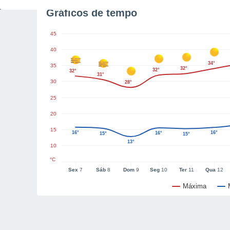
Gráficos de tempo
45
40
34°
35
32°
32°
32°
31°
30
28°
25
20
15
16°
16°
16°
15°
15°
13°
10
°C
Sex
7
Sáb
8
Dom
9
Seg
10
Ter
11
Qua
12
Máxima