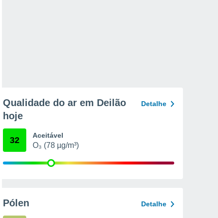
Qualidade do ar em Deilão
Detalhe
hoje
Aceitável
32
O₃ (78 µg/m³)
Pólen
Detalhe