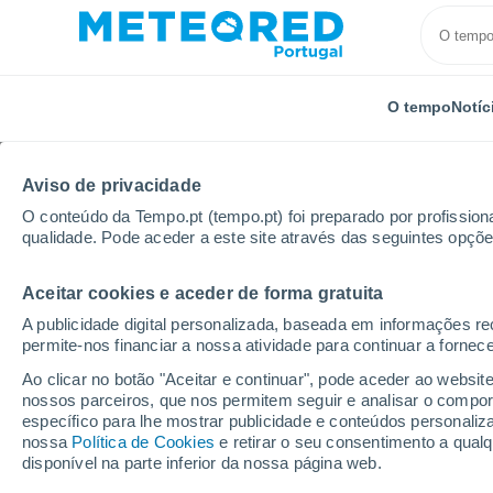
O tempo
Notíc
Aviso de privacidade
O conteúdo da Tempo.pt (tempo.pt) foi preparado por profissiona
qualidade. Pode aceder a este site através das seguintes opçõe
Aceitar cookies e aceder de forma gratuita
Início
Distrito de Bragança
Deilão
Próxima sem
A publicidade digital personalizada, baseada em informações r
permite-nos financiar a nossa atividade para continuar a fornec
Tempo para Deilão 8 - 
Ao clicar no botão "Aceitar e continuar", pode aceder ao websit
nossos parceiros, que nos permitem seguir e analisar o compo
00:21
Sexta
específico para lhe mostrar publicidade e conteúdos persona
nossa
Política de Cookies
e retirar o seu consentimento a qua
disponível na parte inferior da nossa página web.
Céu limpo