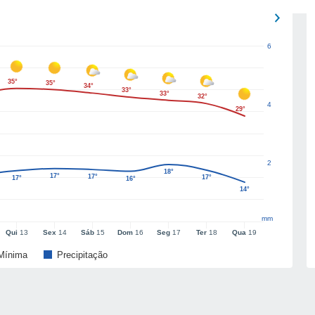
6
35°
35°
34°
33°
33°
32°
4
29°
2
18°
17°
17°
17°
17°
16°
14°
mm
Qui
13
Sex
14
Sáb
15
Dom
16
Seg
17
Ter
18
Qua
19
Mínima
Precipitação