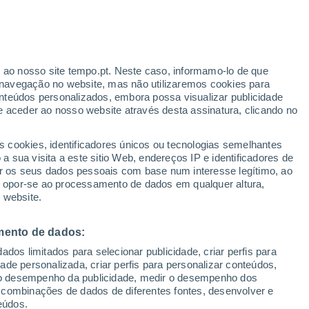
ante
r ao nosso site tempo.pt. Neste caso, informamo-lo de que
:
35%
navegação no website, mas não utilizaremos cookies para
nteúdos personalizados, embora possa visualizar publicidade
e aceder ao nosso website através desta assinatura, clicando no
 até
s cookies, identificadores únicos ou tecnologias semelhantes
 sua visita a este sitio Web, endereços IP e identificadores de
r os seus dados pessoais com base num interesse legítimo, ao
ura
Radar de Chuva
Satélites
Modelos
ou opor-se ao processamento de dados em qualquer altura,
 website.
mento de dados:
egunda
Terça
Quarta
Quinta
dos limitados para selecionar publicidade, criar perfis para
17 Ago.
18 Ago.
19 Ago.
20 Ago.
idade personalizada, criar perfis para personalizar conteúdos,
ir o desempenho da publicidade, medir o desempenho dos
 combinações de dados de diferentes fontes, desenvolver e
eúdos.