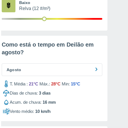
Baixo
Relva (12 #/m³)
Como está o tempo em Deilão em
agosto
?
Agosto
T. Média :
21°C
Máx.:
28°C
Min:
15°C
Dias de chuva:
3
dias
Acum. de chuva:
16 mm
Vento médio:
10 km/h