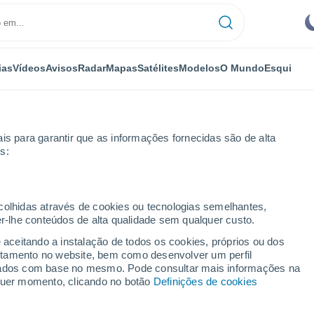
ias
Vídeos
Avisos
Radar
Mapas
Satélites
Modelos
O Mundo
Esqui
is para garantir que as informações fornecidas são de alta
s:
ana
ecolhidas através de cookies ou tecnologias semelhantes,
er-lhe conteúdos de alta qualidade sem qualquer custo.
14 dias
e aceitando a instalação de todos os cookies, próprios ou dos
rtamento no website, bem como desenvolver um perfil
...
lizados com base no mesmo. Pode consultar mais informações na
lquer momento, clicando no botão
Definições de cookies
Por horas
Céu limpo nas próximas horas