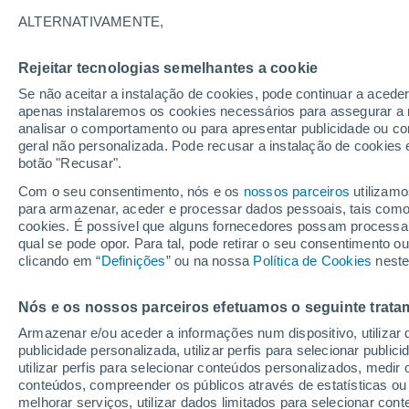
19°
ALTERNATIVAMENTE,
Rejeitar tecnologias semelhantes a cookie
Lua mingu
Se não aceitar a instalação de cookies, pode continuar a acede
Iluminada
Sensação de 19°
apenas instalaremos os cookies necessários para assegurar a 
analisar o comportamento ou para apresentar publicidade ou co
geral não personalizada. Pode recusar a instalação de cookies 
botão "Recusar".
Última hora
Aviso amarelo de tempo quente neste distrito:
Com o seu consentimento, nós e os
nossos parceiros
utilizamo
39 ºC e noites tropicais; saiba até quando
para armazenar, aceder e processar dados pessoais, tais como a
cookies. É possível que alguns fornecedores possam processa
O Tempo 1 - 7 Dias
Atualidade
Mapas de temperat
qual se pode opor. Para tal, pode retirar o seu consentimento 
clicando em “
Definições
” ou na nossa
Política de Cookies
neste
Nós e os nossos parceiros efetuamos o seguinte trata
Sábado
Domingo
S
Sexta
Armazenar e/ou aceder a informações num dispositivo, utilizar da
15 Ago.
16 Ago.
14 Ago.
publicidade personalizada, utilizar perfis para selecionar public
utilizar perfis para selecionar conteúdos personalizados, med
conteúdos, compreender os públicos através de estatísticas ou
melhorar serviços, utilizar dados limitados para selecionar cont