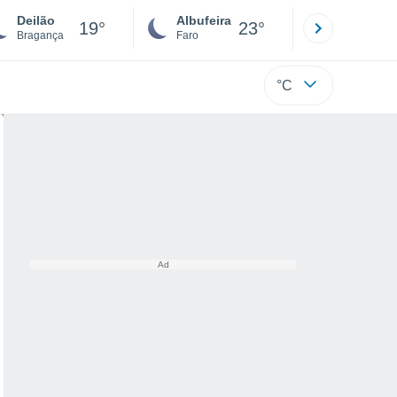
Deilão
Albufeira
Lisboa
19°
23°
Bragança
Faro
Lisboa
°C