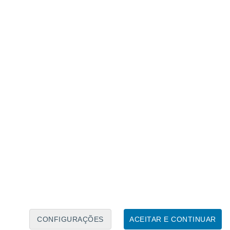
Calendário Lunar
Seg
Ter
Qua
Qui
Sex
Sáb
Domo
7
8
9
10
11
12
13
14
15
16
17
18
19
20
CONFIGURAÇÕES
ACEITAR E CONTINUAR