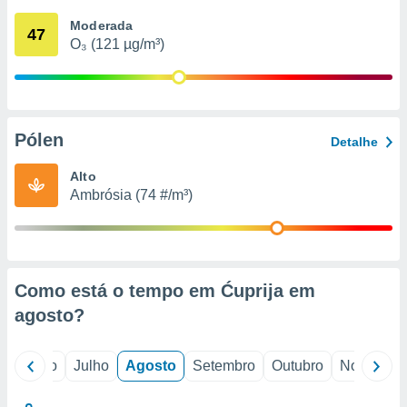
conteúdos.
Moderada
47
O₃ (121 µg/m³)
ção
ão através
de
,
 e
Pólen
Detalhe
dos,
Alto
publicidade
Ambrósia (74 #/m³)
s, estudos
a e
mento de
ossos 1199
Como está o tempo em Ćuprija em
eiros
agosto
?
o
Junho
Julho
Agosto
Setembro
Outubro
Novembro