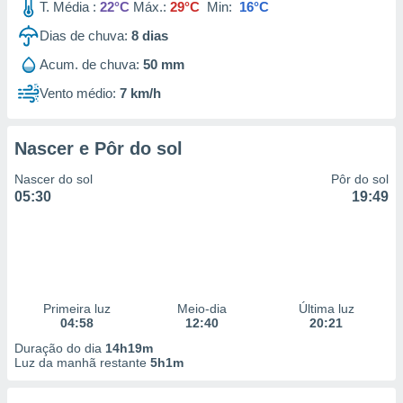
T. Média :
22°C
Máx.:
29°C
Min:
16°C
Dias de chuva:
8
dias
Acum. de chuva:
50 mm
Vento médio:
7 km/h
Nascer e Pôr do sol
Nascer do sol
Pôr do sol
05:30
19:49
Primeira luz
Meio-dia
Última luz
04:58
12:40
20:21
Duração do dia
14h19m
Luz da manhã restante
5h1m