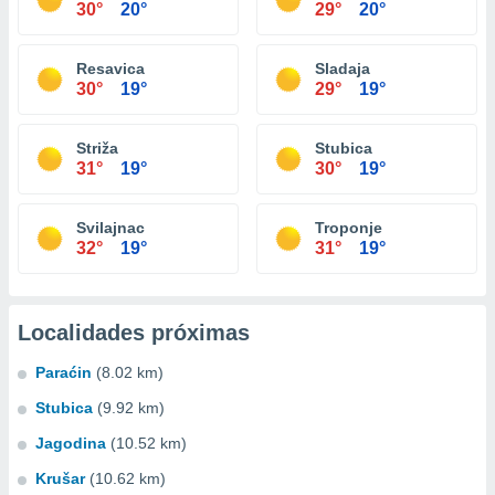
30°
20°
29°
20°
Resavica
Sladaja
30°
19°
29°
19°
Striža
Stubica
31°
19°
30°
19°
Svilajnac
Troponje
32°
19°
31°
19°
Localidades próximas
Paraćin
(8.02 km)
Stubica
(9.92 km)
Jagodina
(10.52 km)
Krušar
(10.62 km)