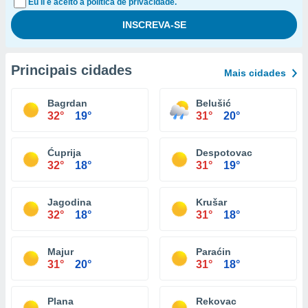
Eu li e aceito a política de privacidade.
Principais cidades
Mais cidades
Bagrdan
Belušić
32°
19°
31°
20°
Ćuprija
Despotovac
32°
18°
31°
19°
Jagodina
Krušar
32°
18°
31°
18°
Majur
Paraćin
31°
20°
31°
18°
Plana
Rekovac