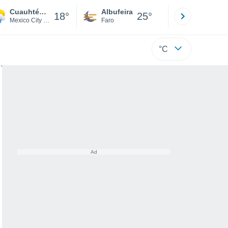
Cuauhtémoc
Albufeira
Lisboa
18°
25°
Mexico City DF
Faro
Lisboa
°C