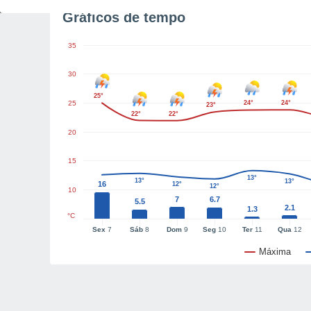
Gráficos de tempo
35
30
25°
25
24°
24°
23°
22°
22°
20
15
13°
13°
13°
16
12°
12°
10
7
6.7
5.5
2.1
1.3
°C
Sex
7
Sáb
8
Dom
9
Seg
10
Ter
11
Qua
12
Máxima