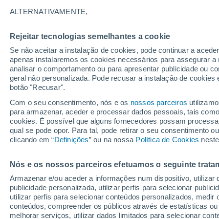
18°
ALTERNATIVAMENTE,
Rejeitar tecnologias semelhantes a cookie
90%
Se não aceitar a instalação de cookies, pode continuar a acede
Sensação de 18°
1.2 mm
apenas instalaremos os cookies necessários para assegurar a 
analisar o comportamento ou para apresentar publicidade ou co
geral não personalizada. Pode recusar a instalação de cookies 
botão "Recusar".
Última hora
Hoje e amanhã poeiras do Saara “invadem”
Com o seu consentimento, nós e os
nossos parceiros
utilizamo
Portugal: risco de trovoadas no Norte e Centr
para armazenar, aceder e processar dados pessoais, tais como a
aumenta
cookies. É possível que alguns fornecedores possam processa
O Tempo 1 - 7 Dias
Radar de Chuva
Atualidade
Ma
qual se pode opor. Para tal, pode retirar o seu consentimento 
clicando em “
Definições
” ou na nossa
Política de Cookies
neste
Nós e os nossos parceiros efetuamos o seguinte trata
Amanhã
Domingo
S
Hoje
Armazenar e/ou aceder a informações num dispositivo, utilizar da
8 Ago.
9 Ago.
7 Ago.
publicidade personalizada, utilizar perfis para selecionar public
utilizar perfis para selecionar conteúdos personalizados, med
conteúdos, compreender os públicos através de estatísticas ou
melhorar serviços, utilizar dados limitados para selecionar cont
80%
80%
90%