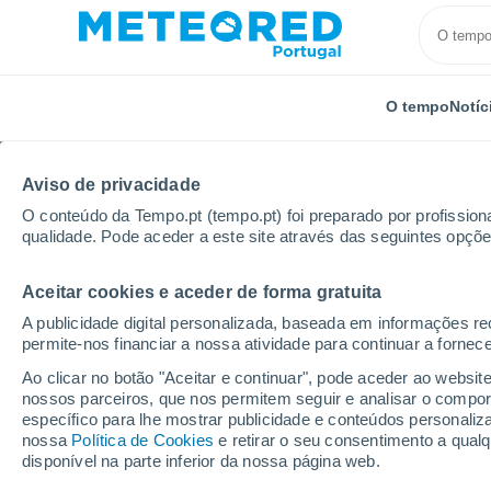
O tempo
Notíc
Aviso de privacidade
O conteúdo da Tempo.pt (tempo.pt) foi preparado por profissiona
qualidade. Pode aceder a este site através das seguintes opçõe
Aceitar cookies e aceder de forma gratuita
Início
México
Distrito Federal
Cuauhtémoc
A publicidade digital personalizada, baseada em informações r
permite-nos financiar a nossa atividade para continuar a fornec
Tempo em Cuauhtémo
Ao clicar no botão "Aceitar e continuar", pode aceder ao websit
nossos parceiros, que nos permitem seguir e analisar o compo
16:55
Sexta
específico para lhe mostrar publicidade e conteúdos persona
nossa
Política de Cookies
e retirar o seu consentimento a qua
disponível na parte inferior da nossa página web.
Chuva fraca