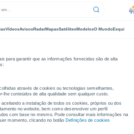
ias
Vídeos
Avisos
Radar
Mapas
Satélites
Modelos
O Mundo
Esqui
is para garantir que as informações fornecidas são de alta
s:
ecolhidas através de cookies ou tecnologias semelhantes,
er-lhe conteúdos de alta qualidade sem qualquer custo.
c
e aceitando a instalação de todos os cookies, próprios ou dos
rtamento no website, bem como desenvolver um perfil
...
lizados com base no mesmo. Pode consultar mais informações na
lquer momento, clicando no botão
Definições de cookies
Por horas
Chuva fraca nas próximas horas