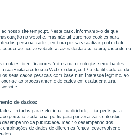
Risco de Tempestades
Este final de semana
r ao nosso site tempo.pt. Neste caso, informamo-lo de que
navegação no website, mas não utilizaremos cookies para
nteúdos personalizados, embora possa visualizar publicidade
e aceder ao nosso website através desta assinatura, clicando no
s cookies, identificadores únicos ou tecnologias semelhantes
o
 sua visita a este sitio Web, endereços IP e identificadores de
r os seus dados pessoais com base num interesse legítimo, ao
pas de chuva
Satélites
Modelos
ou opor-se ao processamento de dados em qualquer altura,
 website.
mento de dados:
egunda
Terça
Quarta
Quinta
dos limitados para selecionar publicidade, criar perfis para
10 Ago.
11 Ago.
12 Ago.
13 Ago.
idade personalizada, criar perfis para personalizar conteúdos,
ir o desempenho da publicidade, medir o desempenho dos
 combinações de dados de diferentes fontes, desenvolver e
eúdos.
90%
90%
90%
90%