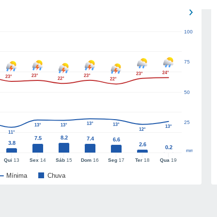
100
75
24°
23°
23°
23°
23°
22°
22°
50
25
13°
13°
13°
13°
13°
12°
11°
8.2
7.5
7.4
6.6
3.8
2.6
0.2
mm
Qui
13
Sex
14
Sáb
15
Dom
16
Seg
17
Ter
18
Qua
19
Mínima
Chuva