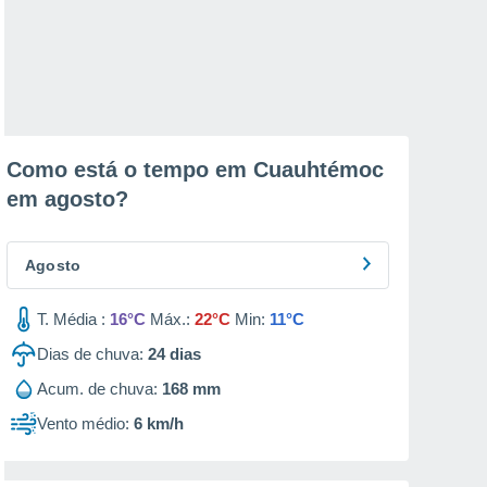
Como está o tempo em Cuauhtémoc
em
agosto
?
Agosto
T. Média :
16°C
Máx.:
22°C
Min:
11°C
Dias de chuva:
24
dias
Acum. de chuva:
168 mm
Vento médio:
6 km/h