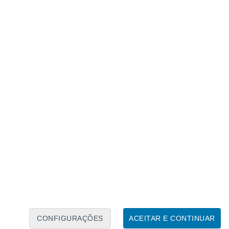
Calendário Lunar
Seg
Ter
Qua
Qui
Sex
Sáb
Domo
7
8
9
10
11
12
13
14
15
16
17
18
19
20
CONFIGURAÇÕES
ACEITAR E CONTINUAR