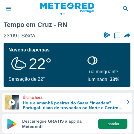
Tempo em Cruz - RN
de
23:09
Sexta
...
 da
empo.pt) foi
Nuvens dispersas
or
22°
is para
e as
 fornecidas
Lua minguante
 qualidade.
Sensação de 22°
Iluminada:
33%
r a este
s das
opções:
Última hora
Hoje e amanhã poeiras do Saara “invadem”
ookies e
Portugal: risco de trovoadas no Norte e Centro
 forma
aumenta
Descarregue
GRÁTIS
a app da
Instalar
e digital
Meteored!
da,