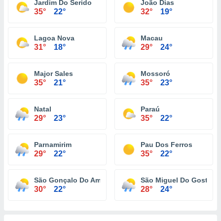
Jardim Do Serido
João Dias
35°
22°
32°
19°
Lagoa Nova
Macau
31°
18°
29°
24°
Major Sales
Mossoró
35°
21°
35°
23°
Natal
Paraú
29°
23°
35°
22°
Parnamirim
Pau Dos Ferros
29°
22°
35°
22°
São Gonçalo Do Amarante
São Miguel Do Gostoso
30°
22°
28°
24°