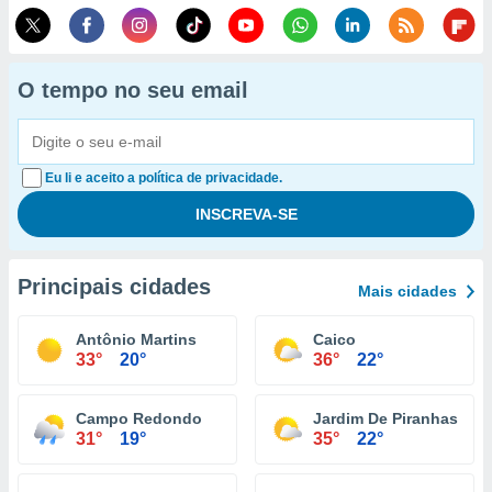
O tempo no seu email
Eu li e aceito a política de privacidade.
Principais cidades
Mais cidades
Antônio Martins
Caico
33°
20°
36°
22°
Campo Redondo
Jardim De Piranhas
31°
19°
35°
22°