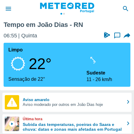
Tempo em João Dias - RN
de
06:56
Quinta
...
 da
empo.pt) foi
Limpo
or
22°
is para
e as
 fornecidas
Sudeste
 qualidade.
Sensação de 22°
11
26 km/h
r a este
s das
opções:
Aviso amarelo
Aviso moderado por outros em João Dias hoje
ookies e
 forma
Última hora
e digital
Subida das temperaturas, poeiras do Saara e
chuva: datas e zonas mais afetadas em Portugal
da,