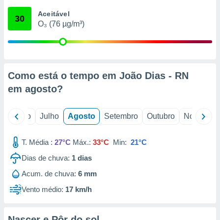
conteúdos.
Aceitável
30
O₃ (76 µg/m³)
ção
ão através
de
,
 e
Como está o tempo em João Dias - RN
em
agosto
?
dos,
publicidade
s, estudos
o
Junho
Julho
Agosto
Setembro
Outubro
Novembro
a e
mento de
T. Média :
27°C
Máx.:
33°C
Min:
21°C
ossos 1199
Dias de chuva:
1
dias
eiros
Acum. de chuva:
6 mm
Vento médio:
17 km/h
Nascer e Pôr do sol