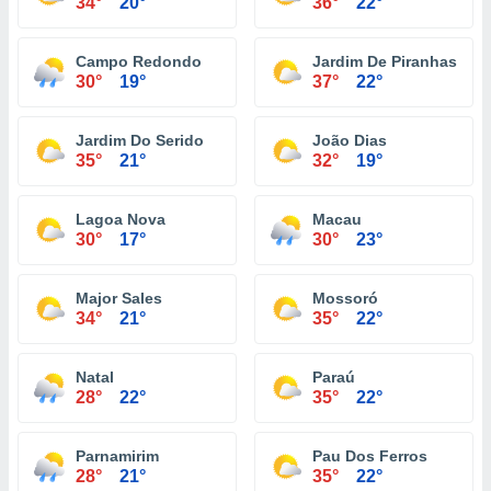
34°
20°
36°
22°
Campo Redondo
Jardim De Piranhas
30°
19°
37°
22°
Jardim Do Serido
João Dias
35°
21°
32°
19°
Lagoa Nova
Macau
30°
17°
30°
23°
Major Sales
Mossoró
34°
21°
35°
22°
Natal
Paraú
28°
22°
35°
22°
Parnamirim
Pau Dos Ferros
28°
21°
35°
22°