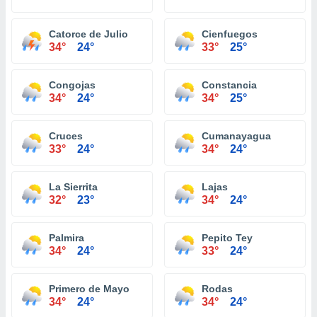
Catorce de Julio
Cienfuegos
34°
24°
33°
25°
Congojas
Constancia
34°
24°
34°
25°
Cruces
Cumanayagua
33°
24°
34°
24°
La Sierrita
Lajas
32°
23°
34°
24°
Palmira
Pepito Tey
34°
24°
33°
24°
Primero de Mayo
Rodas
34°
24°
34°
24°