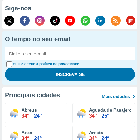
Siga-nos
O tempo no seu email
Eu li e aceito a política de privacidade.
Principais cidades
Mais cidades
Abreus
Aguada de Pasajeros
34°
24°
34°
25°
Ariza
Arrieta
34°
24°
34°
24°