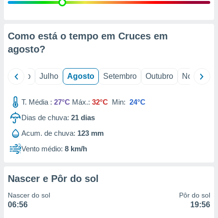
conteúdos.
ção
Como está o tempo em Cruces em
ão através
agosto
?
de
,
 e
o
Junho
Julho
Agosto
Setembro
Outubro
Novembro
dos,
publicidade
T. Média :
27°C
Máx.:
32°C
Min:
24°C
s, estudos
Dias de chuva:
21
dias
a e
mento de
Acum. de chuva:
123 mm
Vento médio:
8 km/h
ossos 1199
eiros
Nascer e Pôr do sol
Nascer do sol
Pôr do sol
06:56
19:56