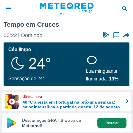
Tempo em Cruces
de
06:22
Domingo
...
 da
empo.pt) foi
Céu limpo
or
24°
is para
e as
 fornecidas
Lua minguante
 qualidade.
Sensação de 24°
Iluminada:
13%
r a este
s das
opções:
Última hora
40 ºC à vista em Portugal na próxima semana:
ookies e
calor intensifica a partir de quarta, 12 de agosto
 forma
Descarregue
GRÁTIS
a app da
Instalar
e digital
Meteored!
da,