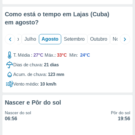
conteúdos.
Como está o tempo em Lajas (Cuba)
ção
em
agosto
?
ão através
de
,
o
Junho
Julho
Agosto
Setembro
Outubro
Novembro
 e
T. Média :
27°C
Máx.:
33°C
Min:
24°C
dos,
publicidade
Dias de chuva:
21
dias
s, estudos
a e
Acum. de chuva:
123 mm
mento de
Vento médio:
10 km/h
ossos 1199
eiros
Nascer e Pôr do sol
Nascer do sol
Pôr do sol
06:56
19:56