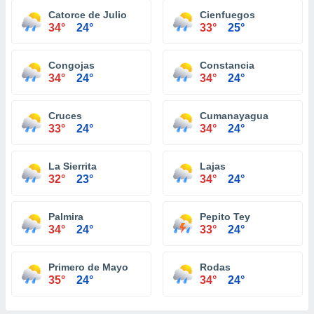
Catorce de Julio
Cienfuegos
34°
24°
33°
25°
Congojas
Constancia
34°
24°
34°
24°
Cruces
Cumanayagua
33°
24°
34°
24°
La Sierrita
Lajas
32°
23°
34°
24°
Palmira
Pepito Tey
34°
24°
33°
24°
Primero de Mayo
Rodas
35°
24°
34°
24°