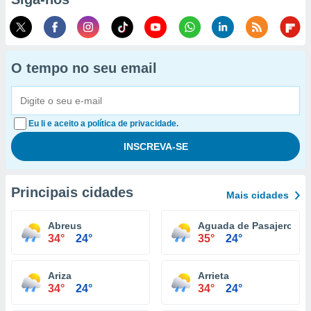
O tempo no seu email
Eu li e aceito a política de privacidade.
Principais cidades
Mais cidades
Abreus
Aguada de Pasajeros
34°
24°
35°
24°
Ariza
Arrieta
34°
24°
34°
24°