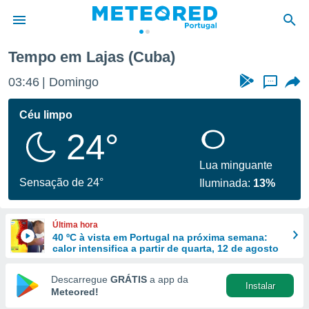
Tempo em Lajas (Cuba)
de
03:46
Domingo
...
 da
empo.pt) foi
Céu limpo
or
24°
is para
e as
 fornecidas
Lua minguante
 qualidade.
Sensação de 24°
Iluminada:
13%
r a este
s das
opções:
Última hora
40 ºC à vista em Portugal na próxima semana:
ookies e
calor intensifica a partir de quarta, 12 de agosto
 forma
Descarregue
GRÁTIS
a app da
Instalar
e digital
Meteored!
da,