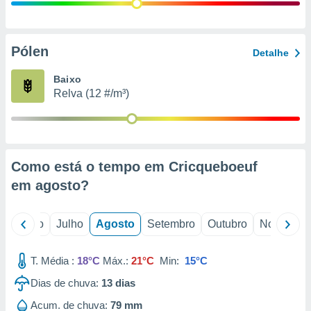
conteúdos.
ção
Pólen
Detalhe
ão através
de
Baixo
,
Relva (12 #/m³)
 e
dos,
publicidade
s, estudos
Como está o tempo em Cricqueboeuf
a e
mento de
em
agosto
?
ossos 1199
o
Junho
Julho
Agosto
Setembro
Outubro
Novembro
eiros
T. Média :
18°C
Máx.:
21°C
Min:
15°C
Dias de chuva:
13
dias
Acum. de chuva:
79 mm