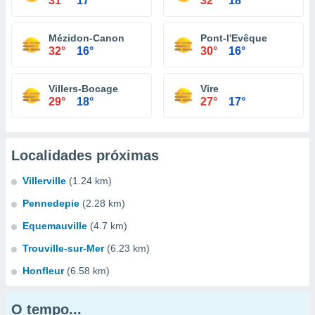
31°
17°
32°
18°
Mézidon-Canon
Pont-l'Evêque
32°
16°
30°
16°
Villers-Bocage
Vire
29°
18°
27°
17°
Localidades próximas
Villerville
(1.24 km)
Pennedepie
(2.28 km)
Equemauville
(4.7 km)
Trouville-sur-Mer
(6.23 km)
Honfleur
(6.58 km)
O tempo...