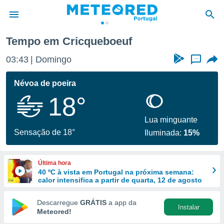
Tempo em Cricqueboeuf
de
03:43
Domingo
...
 da
empo.pt) foi
Névoa de poeira
or
18°
is para
e as
 fornecidas
Lua minguante
 qualidade.
Sensação de 18°
Iluminada:
15%
r a este
s das
opções:
Última hora
40 ºC à vista em Portugal na próxima semana:
ookies e
calor intensifica a partir de quarta, 12 de agosto
 forma
Descarregue
GRÁTIS
a app da
Instalar
e digital
Meteored!
da,