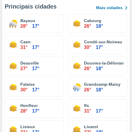
Principais cidades
Mais cidades
Bayeux
Cabourg
28°
17°
26°
18°
Caen
Condé-sur-Noireau
31°
17°
30°
17°
Deauville
Douvres-la-Délivrande
27°
17°
26°
18°
Falaise
Grandcamp-Maisy
30°
17°
26°
18°
Honfleur
Ifs
28°
17°
31°
17°
Lisieux
Livarot