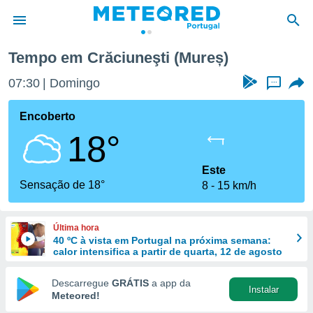
Tempo em Crăciuneşti (Mureș)
de
07:30
Domingo
...
 da
empo.pt) foi
Encoberto
or
18°
is para
e as
 fornecidas
Este
 qualidade.
Sensação de 18°
8
15 km/h
r a este
s das
opções:
Última hora
40 ºC à vista em Portugal na próxima semana:
ookies e
calor intensifica a partir de quarta, 12 de agosto
 forma
Descarregue
GRÁTIS
a app da
Instalar
e digital
Meteored!
da,