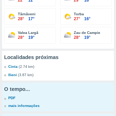
22°
12°
29°
18°
Târnăveni
Torba
28°
17°
27°
16°
Valea Largă
Zau de Campie
28°
19°
28°
19°
Localidades próximas
Cinta
(2.74 km)
Ilieni
(3.87 km)
O tempo...
PDF
mais informações