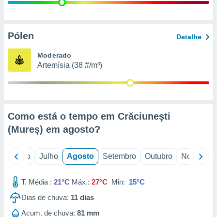
conteúdos.
ção
Pólen
Detalhe
ão através
de
Moderado
,
Artemísia (38 #/m³)
 e
dos,
publicidade
s, estudos
Como está o tempo em Crăciuneşti
a e
mento de
(Mureș) em
agosto
?
ossos 1199
o
Junho
Julho
Agosto
Setembro
Outubro
Novembro
eiros
T. Média :
21°C
Máx.:
27°C
Min:
15°C
Dias de chuva:
11
dias
Acum. de chuva:
81 mm