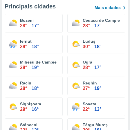
Principais cidades
Mais cidades
Bozeni
Ceuasu de Campie
28°
17°
28°
17°
Iernut
Luduş
29°
18°
30°
18°
Mihesu de Campie
Ogra
28°
19°
28°
17°
Raciu
Reghin
28°
18°
27°
19°
Sighişoara
Sovata
29°
16°
22°
13°
Stânceni
Târgu Mureș