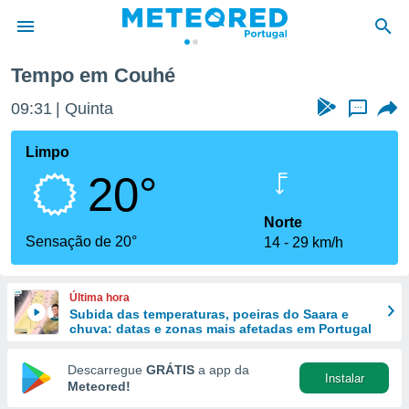
Tempo em Couhé
de
09:31
Quinta
...
 da
empo.pt) foi
Limpo
or
20°
is para
e as
 fornecidas
Norte
 qualidade.
Sensação de 20°
14
29 km/h
r a este
s das
opções:
Última hora
Subida das temperaturas, poeiras do Saara e
ookies e
chuva: datas e zonas mais afetadas em Portugal
 forma
Descarregue
GRÁTIS
a app da
Instalar
e digital
Meteored!
da,