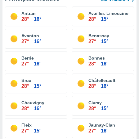
Antran
Availles-Limouzine
28°
16°
28°
15°
Avanton
Benassay
27°
16°
27°
15°
Berrie
Bonnes
27°
16°
28°
16°
Brux
Châtellerault
28°
15°
28°
16°
Chauvigny
Civray
28°
16°
28°
15°
Fleix
Jaunay-Clan
27°
15°
27°
16°