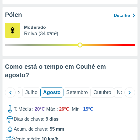
conteúdos.
Pólen
Detalhe
ção
Moderado
ão através
Relva (34 #/m³)
de
,
 e
dos,
publicidade
Como está o tempo em Couhé em
s, estudos
agosto
?
a e
mento de
o
Junho
Julho
Agosto
Setembro
Outubro
Novembro
ossos 1199
eiros
T. Média :
20°C
Máx.:
26°C
Min:
15°C
Dias de chuva:
9
dias
Acum. de chuva:
55 mm
Vento médio:
10 km/h