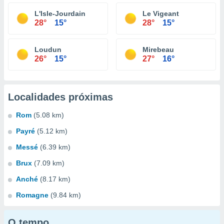
L'Isle-Jourdain
Le Vigeant
28°
15°
28°
15°
Loudun
Mirebeau
26°
15°
27°
16°
Localidades próximas
Rom
(5.08 km)
Payré
(5.12 km)
Messé
(6.39 km)
Brux
(7.09 km)
Anché
(8.17 km)
Romagne
(9.84 km)
O tempo...