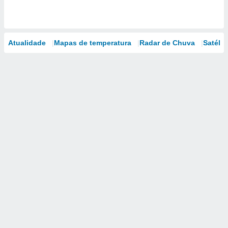
Atualidade
Mapas de temperatura
Radar de Chuva
Satélit