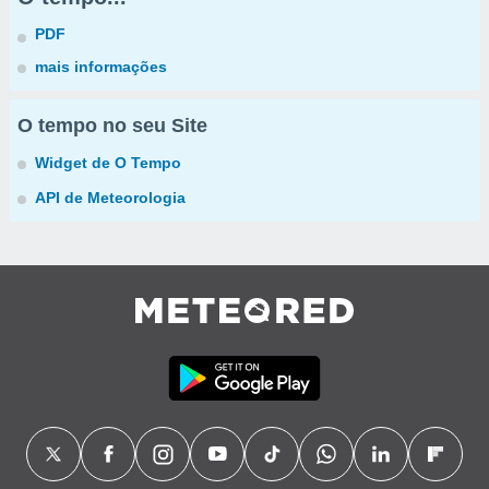
PDF
mais informações
O tempo no seu Site
Widget de O Tempo
API de Meteorologia