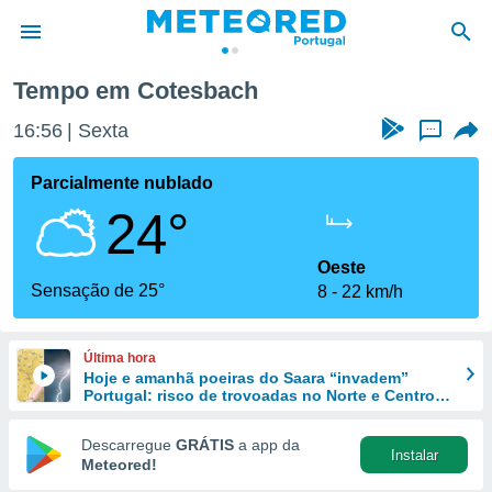
Tempo em Cotesbach
de
16:56
Sexta
...
 da
empo.pt) foi
Parcialmente nublado
or
24°
is para
e as
 fornecidas
Oeste
 qualidade.
Sensação de 25°
8
22 km/h
r a este
s das
opções:
Última hora
Hoje e amanhã poeiras do Saara “invadem”
ookies e
Portugal: risco de trovoadas no Norte e Centro
 forma
aumenta
Descarregue
GRÁTIS
a app da
Instalar
e digital
Meteored!
da,