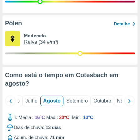
conteúdos.
ção
Pólen
Detalhe
ão através
de
Moderado
,
Relva (34 #/m³)
 e
dos,
publicidade
s, estudos
Como está o tempo em Cotesbach em
a e
mento de
agosto
?
ossos 1199
o
Junho
Julho
Agosto
Setembro
Outubro
Novembro
eiros
T. Média :
16°C
Máx.:
20°C
Min:
13°C
Dias de chuva:
13
dias
Acum. de chuva:
71 mm