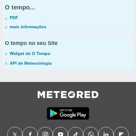
O tempo...
PDF
mais informações
O tempo no seu Site
Widget de O Tempo
API de Meteorologia