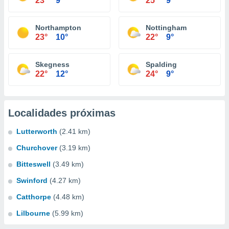
23°
9°
25°
9°
Northampton
Nottingham
23°
10°
22°
9°
Skegness
Spalding
22°
12°
24°
9°
Localidades próximas
Lutterworth
(2.41 km)
Churchover
(3.19 km)
Bitteswell
(3.49 km)
Swinford
(4.27 km)
Catthorpe
(4.48 km)
Lilbourne
(5.99 km)