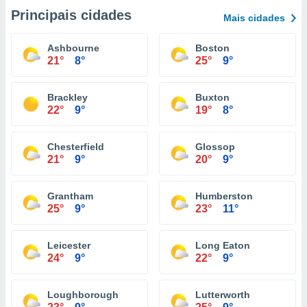
Principais cidades
Mais cidades
Ashbourne
Boston
21°
8°
25°
9°
Brackley
Buxton
22°
9°
19°
8°
Chesterfield
Glossop
21°
9°
20°
9°
Grantham
Humberston
25°
9°
23°
11°
Leicester
Long Eaton
24°
9°
22°
9°
Loughborough
Lutterworth