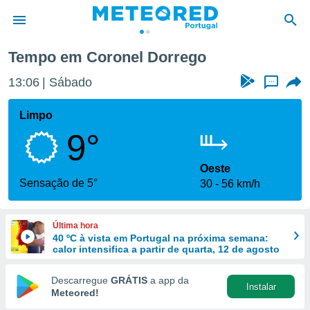
o
Tempo em Coronel Dorrego
de
13:06
Sábado
...
 da
empo.pt) foi
Limpo
or
9°
is para
e as
 fornecidas
Oeste
 qualidade.
Sensação de 5°
30
56 km/h
r a este
s das
opções:
Última hora
40 ºC à vista em Portugal na próxima semana:
ookies e
calor intensifica a partir de quarta, 12 de agosto
 forma
Descarregue
GRÁTIS
a app da
Instalar
e digital
Meteored!
da,