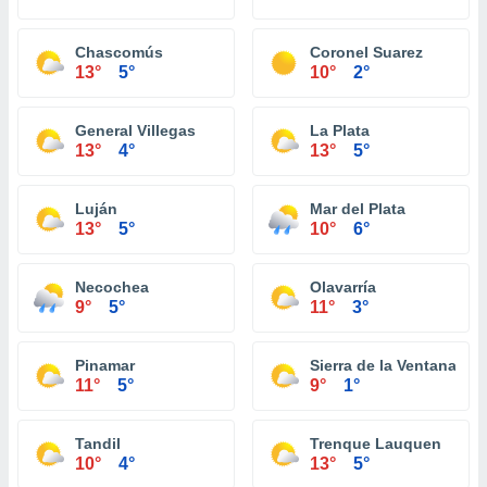
Chascomús
Coronel Suarez
13°
5°
10°
2°
General Villegas
La Plata
13°
4°
13°
5°
Luján
Mar del Plata
13°
5°
10°
6°
Necochea
Olavarría
9°
5°
11°
3°
Pinamar
Sierra de la Ventana
11°
5°
9°
1°
Tandil
Trenque Lauquen
10°
4°
13°
5°