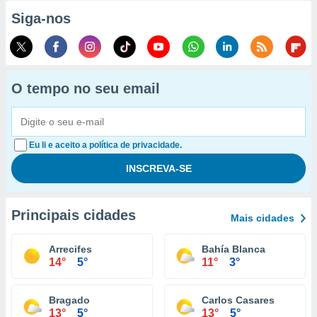
Siga-nos
O tempo no seu email
Eu li e aceito a política de privacidade.
Principais cidades
Mais cidades
Arrecifes
Bahía Blanca
14°
5°
11°
3°
Bragado
Carlos Casares
13°
5°
13°
5°