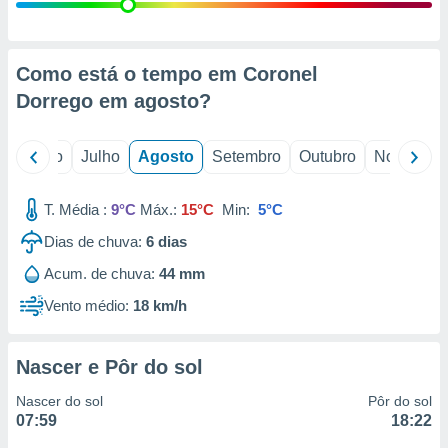
conteúdos.
ção
Como está o tempo em Coronel
ão através
Dorrego em
agosto
?
de
,
 e
o
Junho
Julho
Agosto
Setembro
Outubro
Novembro
dos,
publicidade
T. Média :
9°C
Máx.:
15°C
Min:
5°C
s, estudos
Dias de chuva:
6
dias
a e
mento de
Acum. de chuva:
44 mm
Vento médio:
18 km/h
ossos 1199
eiros
Nascer e Pôr do sol
Nascer do sol
Pôr do sol
07:59
18:22