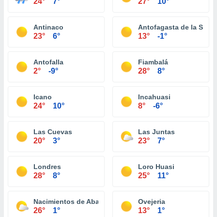
24°
7°
27°
10°
Antinaco
Antofagasta de la Sierr
23°
6°
13°
-1°
Antofalla
Fiambalá
2°
-9°
28°
8°
Icano
Incahuasi
24°
10°
8°
-6°
Las Cuevas
Las Juntas
20°
3°
23°
7°
Londres
Loro Huasi
28°
8°
25°
11°
Nacimientos de Abajo
Ovejeria
26°
1°
13°
1°