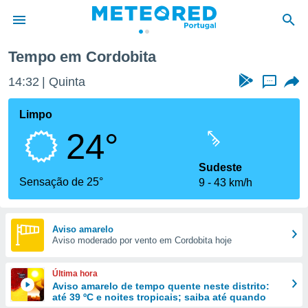
Tempo em Cordobita
de
14:32
Quinta
...
 da
empo.pt) foi
Limpo
or
24°
is para
e as
 fornecidas
Sudeste
 qualidade.
Sensação de 25°
9
43 km/h
r a este
s das
opções:
Aviso amarelo
Aviso moderado por vento em Cordobita hoje
ookies e
 forma
Última hora
e digital
Aviso amarelo de tempo quente neste distrito:
até 39 ºC e noites tropicais; saiba até quando
da,