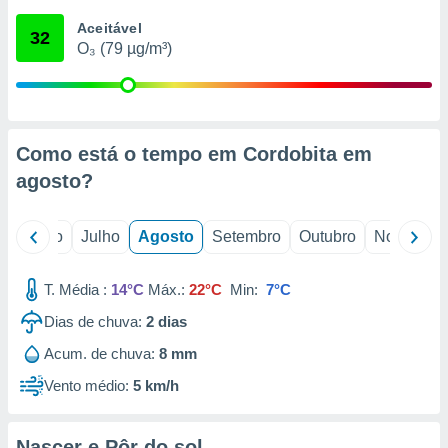
conteúdos.
Aceitável
32
O₃ (79 µg/m³)
ção
ão através
de
,
 e
Como está o tempo em Cordobita em
agosto
?
dos,
publicidade
s, estudos
o
Junho
Julho
Agosto
Setembro
Outubro
Novembro
a e
mento de
T. Média :
14°C
Máx.:
22°C
Min:
7°C
ossos 1199
Dias de chuva:
2
dias
eiros
Acum. de chuva:
8 mm
Vento médio:
5 km/h
Nascer e Pôr do sol