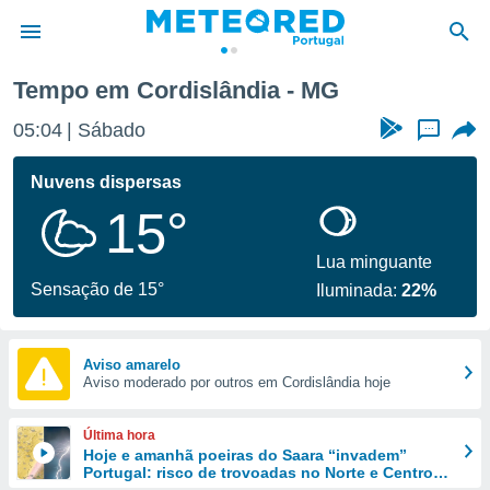
Tempo em Cordislândia - MG
de
05:04
Sábado
...
 da
empo.pt) foi
Nuvens dispersas
or
15°
is para
e as
 fornecidas
Lua minguante
 qualidade.
Sensação de 15°
Iluminada:
22%
r a este
s das
opções:
Aviso amarelo
Aviso moderado por outros em Cordislândia hoje
ookies e
 forma
Última hora
e digital
Hoje e amanhã poeiras do Saara “invadem”
Portugal: risco de trovoadas no Norte e Centro
da,