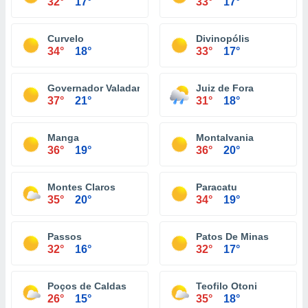
32°
17°
33°
17°
Curvelo
Divinopólis
34°
18°
33°
17°
Governador Valadares
Juiz de Fora
37°
21°
31°
18°
Manga
Montalvania
36°
19°
36°
20°
Montes Claros
Paracatu
35°
20°
34°
19°
Passos
Patos De Minas
32°
16°
32°
17°
Poços de Caldas
Teofilo Otoni
26°
15°
35°
18°