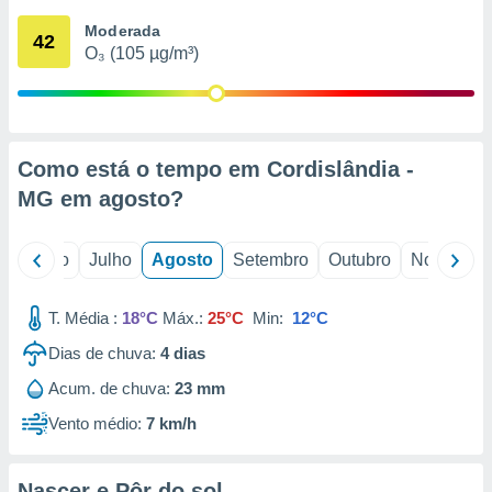
conteúdos.
Moderada
42
O₃ (105 µg/m³)
ção
ão através
de
,
 e
Como está o tempo em Cordislândia -
MG em
agosto
?
dos,
publicidade
s, estudos
o
Junho
Julho
Agosto
Setembro
Outubro
Novembro
a e
mento de
T. Média :
18°C
Máx.:
25°C
Min:
12°C
ossos 1199
Dias de chuva:
4
dias
eiros
Acum. de chuva:
23 mm
Vento médio:
7 km/h
Nascer e Pôr do sol