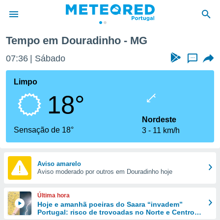
Tempo em Douradinho - MG
de
07:36
Sábado
...
 da
empo.pt) foi
Limpo
or
18°
is para
e as
 fornecidas
Nordeste
 qualidade.
Sensação de 18°
3
11 km/h
r a este
s das
opções:
Aviso amarelo
Aviso moderado por outros em Douradinho hoje
ookies e
 forma
Última hora
e digital
Hoje e amanhã poeiras do Saara “invadem”
Portugal: risco de trovoadas no Norte e Centro
da,