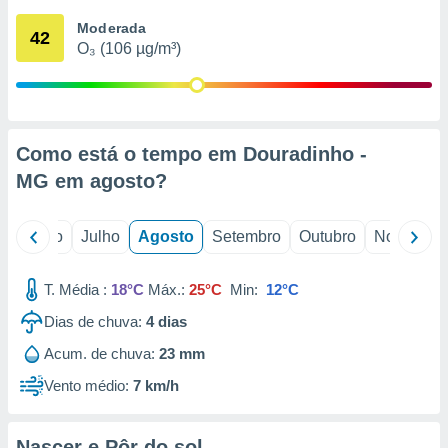
conteúdos.
Moderada
42
O₃ (106 µg/m³)
ção
ão através
de
,
 e
Como está o tempo em Douradinho -
MG em
agosto
?
dos,
publicidade
s, estudos
o
Junho
Julho
Agosto
Setembro
Outubro
Novembro
a e
mento de
T. Média :
18°C
Máx.:
25°C
Min:
12°C
ossos 1199
Dias de chuva:
4
dias
eiros
Acum. de chuva:
23 mm
Vento médio:
7 km/h
Nascer e Pôr do sol