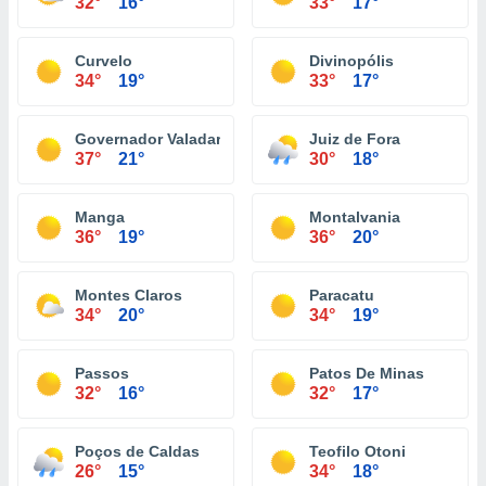
32°
16°
33°
17°
Curvelo
Divinopólis
34°
19°
33°
17°
Governador Valadares
Juiz de Fora
37°
21°
30°
18°
Manga
Montalvania
36°
19°
36°
20°
Montes Claros
Paracatu
34°
20°
34°
19°
Passos
Patos De Minas
32°
16°
32°
17°
Poços de Caldas
Teofilo Otoni
26°
15°
34°
18°