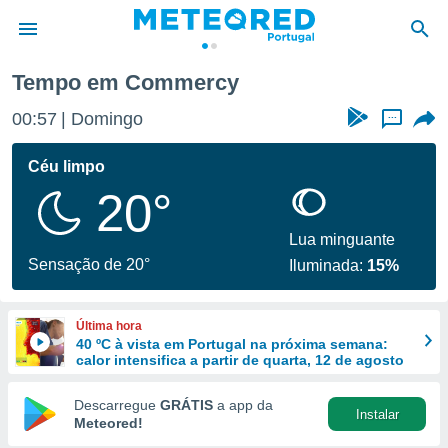
Tempo em Commercy
de
00:57
Domingo
...
 da
empo.pt) foi
Céu limpo
or
20°
is para
e as
 fornecidas
Lua minguante
 qualidade.
Sensação de 20°
Iluminada:
15%
r a este
s das
opções:
Última hora
40 ºC à vista em Portugal na próxima semana:
ookies e
calor intensifica a partir de quarta, 12 de agosto
 forma
Descarregue
GRÁTIS
a app da
Instalar
e digital
Meteored!
da,