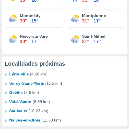
30°
16°
31°
18°
Montmédy
Montplonne
30°
15°
31°
17°
Nicey-sur-Aire
Saint-Mihiel
30°
17°
31°
17°
Localidades próximas
Lérouville
(4.68 km)
Sorcy-Saint-Martin
(6.5 km)
Geville
(7.6 km)
Void-Vacon
(8.59 km)
Saulvaux
(10.23 km)
Naives-en-Blois
(11.69 km)