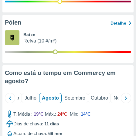
conteúdos.
ção
Pólen
Detalhe
ão através
de
Baixo
,
Relva (10 #/m³)
 e
dos,
publicidade
s, estudos
Como está o tempo em Commercy em
a e
mento de
agosto
?
ossos 1199
o
Junho
Julho
Agosto
Setembro
Outubro
Novembro
eiros
T. Média :
19°C
Máx.:
24°C
Min:
14°C
Dias de chuva:
11
dias
Acum. de chuva:
69 mm