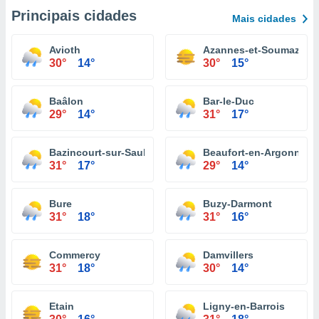
Principais cidades
Mais cidades
Avioth
Azannes-et-Soumazann
30°
14°
30°
15°
Baâlon
Bar-le-Duc
29°
14°
31°
17°
Bazincourt-sur-Saulx
Beaufort-en-Argonne
31°
17°
29°
14°
Bure
Buzy-Darmont
31°
18°
31°
16°
Commercy
Damvillers
31°
18°
30°
14°
Etain
Ligny-en-Barrois