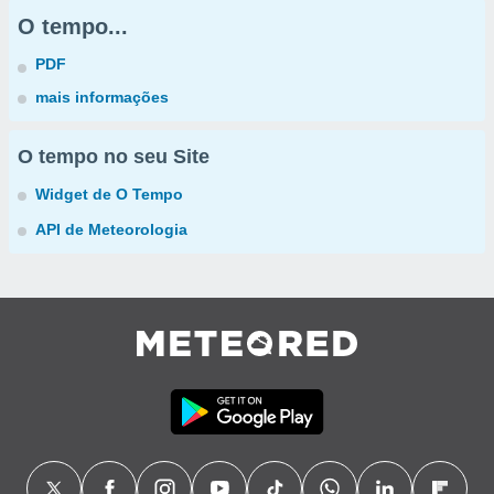
O tempo...
PDF
mais informações
O tempo no seu Site
Widget de O Tempo
API de Meteorologia