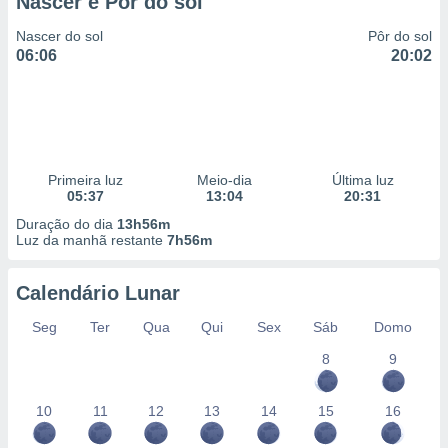
Nascer e Pôr do sol
Nascer do sol
Pôr do sol
06:06
20:02
Primeira luz
Meio-dia
Última luz
05:37
13:04
20:31
Duração do dia
13h56m
Luz da manhã restante
7h56m
Calendário Lunar
Seg
Ter
Qua
Qui
Sex
Sáb
Domo
8
9
10
11
12
13
14
15
16