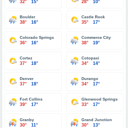
32°
15°
28°
10°
Boulder
Castle Rock
38°
16°
35°
17°
Colorado Springs
Commerce City
36°
16°
38°
19°
Cortez
Cotopaxi
37°
18°
34°
14°
Denver
Durango
37°
18°
34°
17°
Fort Collins
Glenwood Springs
39°
17°
33°
17°
Granby
Grand Junction
30°
11°
30°
13°