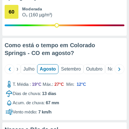
conteúdos.
Moderada
60
O₃ (160 µg/m³)
ção
ão através
de
,
 e
Como está o tempo em Colorado
Springs - CO em
agosto
?
dos,
publicidade
s, estudos
o
Junho
Julho
Agosto
Setembro
Outubro
Novembro
a e
mento de
T. Média :
19°C
Máx.:
27°C
Min:
12°C
ossos 1199
Dias de chuva:
13
dias
eiros
Acum. de chuva:
67 mm
Vento médio:
7 km/h