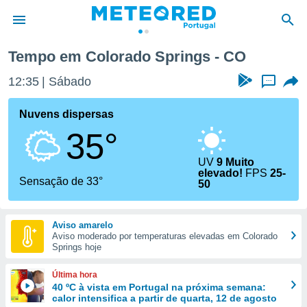
gs
Tempo em Colorado Springs - CO
de
12:35
Sábado
...
 da
empo.pt) foi
Nuvens dispersas
or
35°
is para
e as
 fornecidas
UV
9 Muito
elevado!
FPS
25-
 qualidade.
Sensação de 33°
50
r a este
s das
opções:
Aviso amarelo
Aviso moderado por temperaturas elevadas em Colorado
ookies e
Springs hoje
 forma
Última hora
e digital
40 ºC à vista em Portugal na próxima semana:
da,
calor intensifica a partir de quarta, 12 de agosto