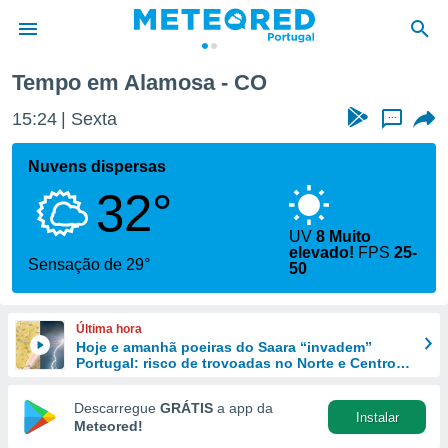
Tempo em Alamosa - CO
de
15:24
Sexta
...
 da
empo.pt) foi
Nuvens dispersas
or
32°
is para
e as
 fornecidas
UV
8 Muito
elevado!
FPS
25-
 qualidade.
Sensação de 29°
50
r a este
s das
opções:
Última hora
Hoje e amanhã poeiras do Saara “invadem”
ookies e
Portugal: risco de trovoadas no Norte e Centro
 forma
aumenta
Descarregue
GRÁTIS
a app da
e digital
Instalar
Meteored!
da,