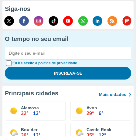
Siga-nos
O tempo no seu email
Eu li e aceito a política de privacidade.
Principais cidades
Mais cidades
Alamosa
Avon
32°
13°
29°
6°
Boulder
Castle Rock
36°
13°
35°
12°