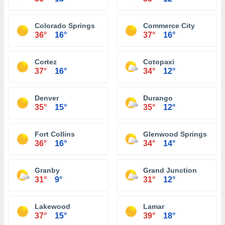
Colorado Springs
Commerce City
36°
16°
37°
16°
Cortez
Cotopaxi
37°
16°
34°
12°
Denver
Durango
35°
15°
35°
12°
Fort Collins
Glenwood Springs
36°
16°
34°
14°
Granby
Grand Junction
31°
9°
31°
12°
Lakewood
Lamar
37°
15°
39°
18°