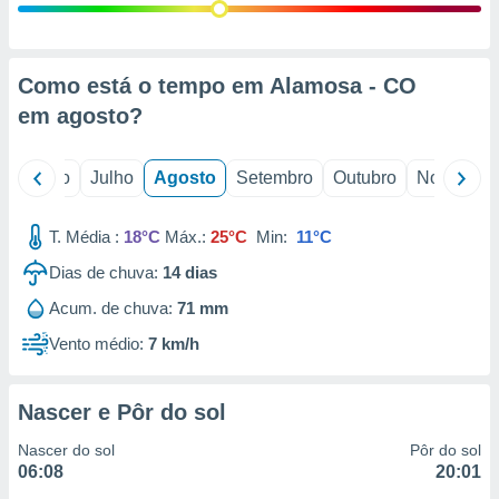
conteúdos.
ção
Como está o tempo em Alamosa - CO
ão através
em
agosto
?
de
,
 e
o
Junho
Julho
Agosto
Setembro
Outubro
Novembro
dos,
publicidade
T. Média :
18°C
Máx.:
25°C
Min:
11°C
s, estudos
a e
Dias de chuva:
14
dias
mento de
Acum. de chuva:
71 mm
Vento médio:
7 km/h
ossos 1199
eiros
Nascer e Pôr do sol
Nascer do sol
Pôr do sol
06:08
20:01