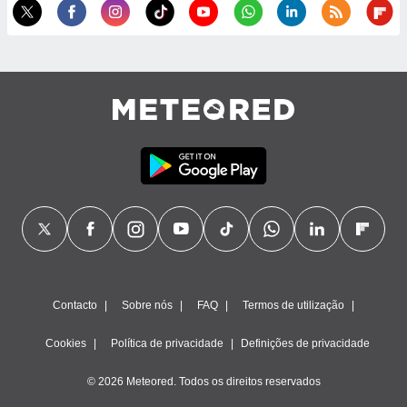
ão através
de
,
 e
dos,
publicidade
s, estudos
a e
mento de
ossos 1199
eiros
Contacto
Sobre nós
FAQ
Termos de utilização
Cookies
Política de privacidade
Definições de privacidade
© 2026 Meteored. Todos os direitos reservados