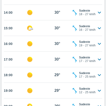
, permite-
ar a nossa
Sudeste
30°
14:00
18
-
27
km/h
ara
ACEITAR
 fornecer-
E
os de alta
CONTINUAR
Sudeste
30°
15:00
sem
16
-
27
km/h
sto.
CONFIGURAÇÕES
o botão
Sudeste
30°
16:00
ontinuar",
19
-
27
km/h
r ao
itando a
Sudeste
de todos os
30°
17:00
17
-
27
km/h
óprios ou
parceiros,
rmitem
Sudeste
29°
18:00
lisar o
17
-
25
km/h
nto no
em como
Sudeste
 um perfil
29°
19:00
12
-
25
km/h
para lhe
licidade e
Sudeste