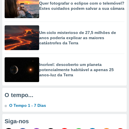
Quer fotografar o eclipse com o telemóvel?
selecionar
Estes cuidados podem salvar a sua câmara
a, criar
personalizar
tilizar
selecionar
Um ciclo misterioso de 27,5 milhões de
anos poderia explicar as maiores
dos, medir
catástrofes da Terra
nho da
, medir o
o dos
Incrível: descoberto um planeta
r os
potencialmente habitável a apenas 25
ravés de
anos-luz da Terra
s ou
s de dados
es fontes,
O tempo...
 e melhorar
ilizar dados
O Tempo 1 - 7 Dias
ara
conteúdos.
Siga-nos
ção