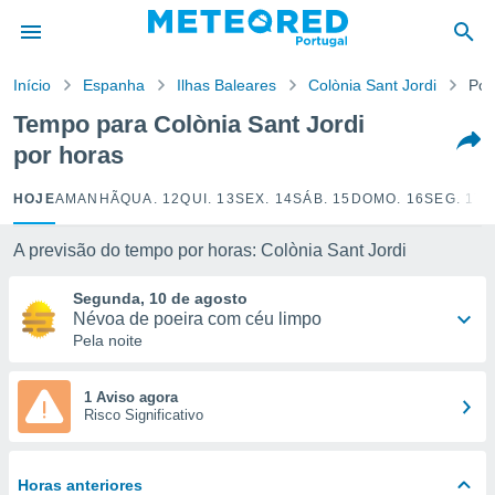
de
Início
Espanha
Ilhas Baleares
Colònia Sant Jordi
Por
 da
empo.pt) foi
Tempo para Colònia Sant Jordi
or
por horas
is para
e as
 fornecidas
HOJE
AMANHÃ
QUA. 12
QUI. 13
SEX. 14
SÁB. 15
DOMO. 16
SEG. 17
T
 qualidade.
r a este
A previsão do tempo por horas: Colònia Sant Jordi
s das
opções:
Segunda, 10 de agosto
Névoa de poeira com céu limpo
ookies e
Pela noite
 forma
e digital
1 Aviso agora
Risco Significativo
da,
m
 recolhidas
cookies ou
Horas anteriores