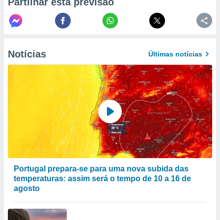
Partilhar esta previsão
to ou opor-
essamento
m qualquer
ando em “
 ou na
Notícias
Últimas notícias
 Cookies
te.
 nossos
s o
o de
e/ou aceder
ões num
Portugal prepara-se para uma nova subida das
utilizar
temperaturas: assim será o tempo de 10 a 16 de
ados para
agosto
publicidade,
 para
a, utilizar