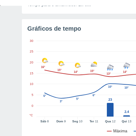
Tempo para o amanhecer
1h 6m
Gráficos de tempo
30
25
20
16°
15°
15°
14°
14°
15
13°
10
10°
10°
5
6°
6°
5°
23
3°
0
2.4
°C
Sáb
8
Dom
9
Seg
10
Ter
11
Qua
12
Qui
13
Máxima