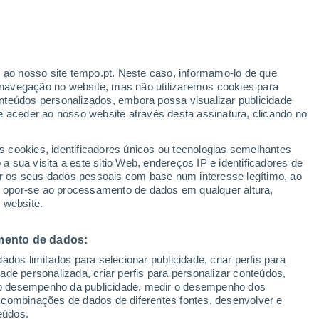
ante
r ao nosso site tempo.pt. Neste caso, informamo-lo de que
:
22%
navegação no website, mas não utilizaremos cookies para
nteúdos personalizados, embora possa visualizar publicidade
e aceder ao nosso website através desta assinatura, clicando no
s cookies, identificadores únicos ou tecnologias semelhantes
o
 sua visita a este sitio Web, endereços IP e identificadores de
r os seus dados pessoais com base num interesse legítimo, ao
Radar de Chuva
Satélites
Modelos
ou opor-se ao processamento de dados em qualquer altura,
 website.
mento de dados:
Terça
Quarta
Quinta
Sexta
dos limitados para selecionar publicidade, criar perfis para
11 Ago.
12 Ago.
13 Ago.
14 Ago.
idade personalizada, criar perfis para personalizar conteúdos,
ir o desempenho da publicidade, medir o desempenho dos
 combinações de dados de diferentes fontes, desenvolver e
eúdos.
90%
90%