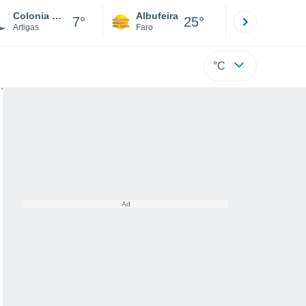
Colonia Palma
Albufeira
Lisboa
7°
25°
Artigas
Faro
Lisboa
°C