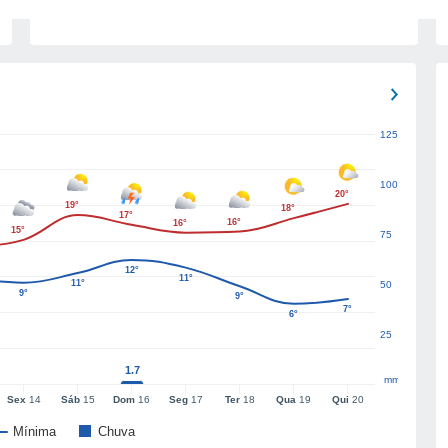
125
100
20°
19°
18°
17°
16°
16°
15°
75
12°
11°
11°
50
9°
9°
7°
6°
25
1.7
mm
Sex
14
Sáb
15
Dom
16
Seg
17
Ter
18
Qua
19
Qui
20
Mínima
Chuva