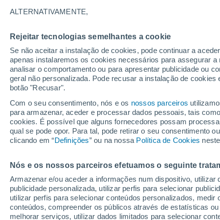
7°
ALTERNATIVAMENTE,
Rejeitar tecnologias semelhantes a cookie
Lua mingu
Se não aceitar a instalação de cookies, pode continuar a acede
Iluminada
Sensação de 6°
apenas instalaremos os cookies necessários para assegurar a 
analisar o comportamento ou para apresentar publicidade ou co
geral não personalizada. Pode recusar a instalação de cookies 
botão "Recusar".
Última hora
Hoje e amanhã poeiras do Saara “invadem”
Com o seu consentimento, nós e os
nossos parceiros
utilizamo
Portugal: risco de trovoadas no Norte e Centr
para armazenar, aceder e processar dados pessoais, tais como a
aumenta
cookies. É possível que alguns fornecedores possam processa
O Tempo 1 - 7 Dias
Atualidade
Mapas de nuvens
qual se pode opor. Para tal, pode retirar o seu consentimento 
clicando em “
Definições
” ou na nossa
Política de Cookies
neste
Nós e os nossos parceiros efetuamos o seguinte trata
Amanhã
Segunda
Hoje
Armazenar e/ou aceder a informações num dispositivo, utilizar da
9 Ago.
10 Ago.
8 Ago.
publicidade personalizada, utilizar perfis para selecionar public
utilizar perfis para selecionar conteúdos personalizados, med
conteúdos, compreender os públicos através de estatísticas ou
melhorar serviços, utilizar dados limitados para selecionar cont