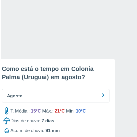
Como está o tempo em Colonia
Palma (Uruguai) em
agosto
?
Agosto
T. Média :
15°C
Máx.:
21°C
Min:
10°C
Dias de chuva:
7
dias
Acum. de chuva:
91 mm