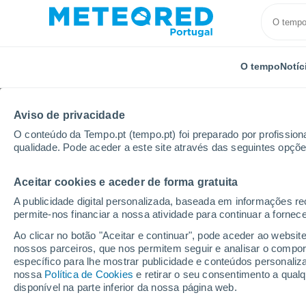
O tempo
Notíc
Aviso de privacidade
O conteúdo da Tempo.pt (tempo.pt) foi preparado por profissiona
qualidade. Pode aceder a este site através das seguintes opçõe
Aceitar cookies e aceder de forma gratuita
Início
Uruguai
Departamento de Artigas
Coloni
A publicidade digital personalizada, baseada em informações r
permite-nos financiar a nossa atividade para continuar a fornec
Tempo em Colonia Palm
Ao clicar no botão "Aceitar e continuar", pode aceder ao websit
nossos parceiros, que nos permitem seguir e analisar o compo
06:00
Sábado
específico para lhe mostrar publicidade e conteúdos persona
nossa
Política de Cookies
e retirar o seu consentimento a qua
disponível na parte inferior da nossa página web.
Nuvens dispersas