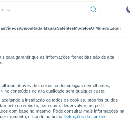
ias
Vídeos
Avisos
Radar
Mapas
Satélites
Modelos
O Mundo
Esqui
is para garantir que as informações fornecidas são de alta
s:
a Palma
ecolhidas através de cookies ou tecnologias semelhantes,
er-lhe conteúdos de alta qualidade sem qualquer custo.
a (Uruguai)
e aceitando a instalação de todos os cookies, próprios ou dos
rtamento no website, bem como desenvolver um perfil
...
lizados com base no mesmo. Pode consultar mais informações na
lquer momento, clicando no botão
Definições de cookies
Por horas
Intervalos nublados nas
próximas horas