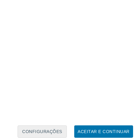
Calendário Lunar
Seg
Ter
Qua
Qui
Sex
Sáb
Domo
8
9
10
11
12
13
14
15
16
17
18
19
20
21
CONFIGURAÇÕES
ACEITAR E CONTINUAR