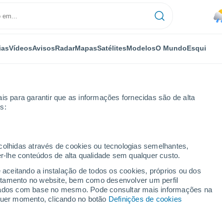
ias
Vídeos
Avisos
Radar
Mapas
Satélites
Modelos
O Mundo
Esqui
is para garantir que as informações fornecidas são de alta
s:
ecolhidas através de cookies ou tecnologias semelhantes,
er-lhe conteúdos de alta qualidade sem qualquer custo.
e aceitando a instalação de todos os cookies, próprios ou dos
rtamento no website, bem como desenvolver um perfil
...
lizados com base no mesmo. Pode consultar mais informações na
lquer momento, clicando no botão
Definições de cookies
Por horas
Rajadas de até
65 km/h
nas
próximas horas