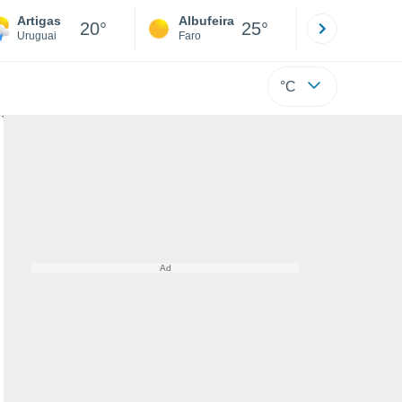
Artigas
Albufeira
Lisboa
20°
25°
Uruguai
Faro
Lisboa
°C