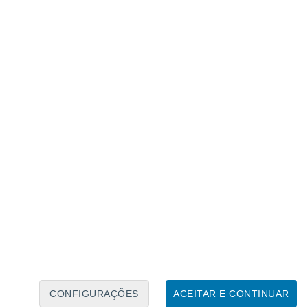
Calendário Lunar
Seg
Ter
Qua
Qui
Sex
Sáb
Domo
6
7
8
9
10
11
12
13
14
15
16
17
18
19
CONFIGURAÇÕES
ACEITAR E CONTINUAR