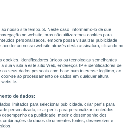
Aviso vermelho
Aviso extremo por outros em Artigas
hoje
r ao nosso site tempo.pt. Neste caso, informamo-lo de que
Baixam as temperaturas
navegação no website, mas não utilizaremos cookies para
Durante o dia de amanhã
nteúdos personalizados, embora possa visualizar publicidade
e aceder ao nosso website através desta assinatura, clicando no
 até
s cookies, identificadores únicos ou tecnologias semelhantes
 sua visita a este sitio Web, endereços IP e identificadores de
r os seus dados pessoais com base num interesse legítimo, ao
pas de chuva
Satélites
Modelos
ou opor-se ao processamento de dados em qualquer altura,
 website.
mento de dados:
omingo
Segunda
Terça
Quarta
dos limitados para selecionar publicidade, criar perfis para
9 Ago.
10 Ago.
11 Ago.
12 Ago.
idade personalizada, criar perfis para personalizar conteúdos,
ir o desempenho da publicidade, medir o desempenho dos
 combinações de dados de diferentes fontes, desenvolver e
eúdos.
80%