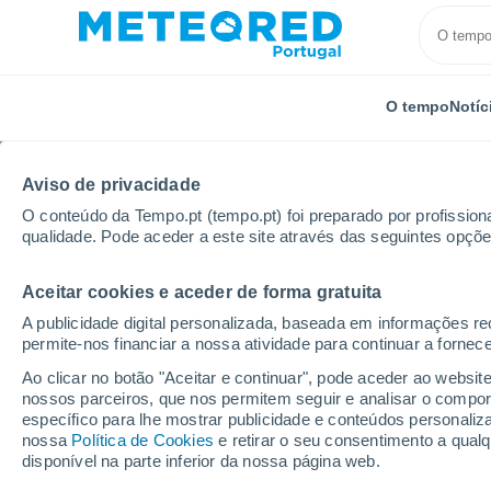
O tempo
Notíc
Aviso de privacidade
O conteúdo da Tempo.pt (tempo.pt) foi preparado por profissiona
qualidade. Pode aceder a este site através das seguintes opçõe
Aceitar cookies e aceder de forma gratuita
Início
Uruguai
Departamento de Artigas
Artigas
A publicidade digital personalizada, baseada em informações r
permite-nos financiar a nossa atividade para continuar a fornec
Tempo em Artigas
Ao clicar no botão "Aceitar e continuar", pode aceder ao websit
nossos parceiros, que nos permitem seguir e analisar o compo
16:33
Quinta
específico para lhe mostrar publicidade e conteúdos persona
nossa
Política de Cookies
e retirar o seu consentimento a qua
disponível na parte inferior da nossa página web.
Chuva fraca