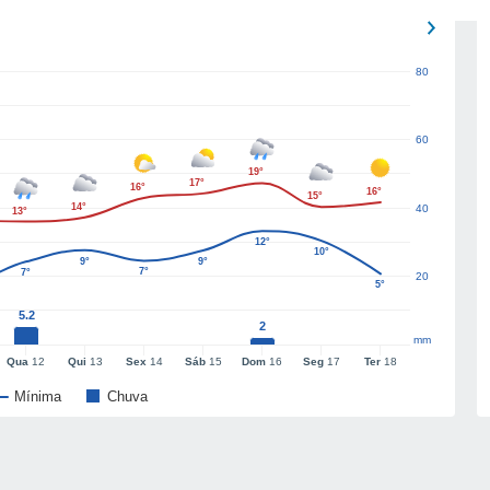
80
60
19°
17°
16°
16°
15°
14°
40
13°
12°
10°
9°
9°
7°
7°
20
5°
5.2
2
mm
Qua
12
Qui
13
Sex
14
Sáb
15
Dom
16
Seg
17
Ter
18
Mínima
Chuva