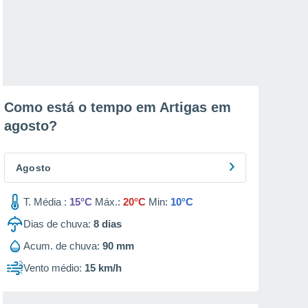
Como está o tempo em Artigas em
agosto
?
Agosto
T. Média :
15°C
Máx.:
20°C
Min:
10°C
Dias de chuva:
8
dias
Acum. de chuva:
90 mm
Vento médio:
15 km/h