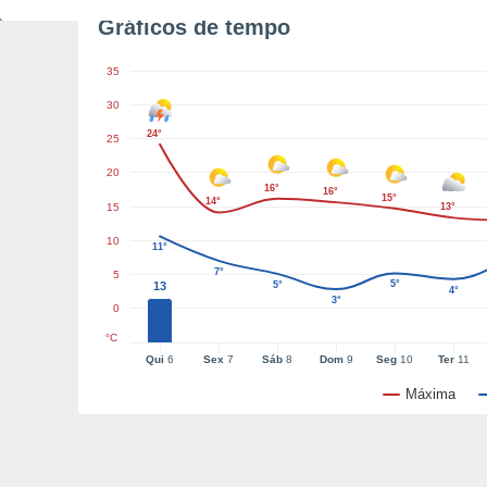
Gráficos de tempo
35
30
24°
25
20
16°
16°
15°
14°
15
13°
10
11°
7°
5
5°
13
5°
4°
3°
0
°C
Qui
6
Sex
7
Sáb
8
Dom
9
Seg
10
Ter
11
Máxima