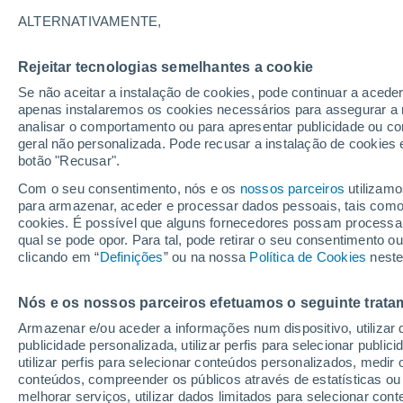
20°
ALTERNATIVAMENTE,
Rejeitar tecnologias semelhantes a cookie
90%
Se não aceitar a instalação de cookies, pode continuar a acede
Sensação de 20°
2.1 mm
apenas instalaremos os cookies necessários para assegurar a 
analisar o comportamento ou para apresentar publicidade ou co
geral não personalizada. Pode recusar a instalação de cookies 
botão "Recusar".
Última hora
Aviso amarelo de tempo quente neste distrito:
Com o seu consentimento, nós e os
nossos parceiros
utilizamo
39 ºC e noites tropicais; saiba até quando
para armazenar, aceder e processar dados pessoais, tais como a
cookies. É possível que alguns fornecedores possam processa
O Tempo 1 - 7 Dias
Radar de Chuva
Atualidade
Ma
qual se pode opor. Para tal, pode retirar o seu consentimento 
clicando em “
Definições
” ou na nossa
Política de Cookies
neste
Nós e os nossos parceiros efetuamos o seguinte trata
Amanhã
Sábado
D
Hoje
Armazenar e/ou aceder a informações num dispositivo, utilizar da
7 Ago.
8 Ago.
6 Ago.
publicidade personalizada, utilizar perfis para selecionar public
utilizar perfis para selecionar conteúdos personalizados, med
conteúdos, compreender os públicos através de estatísticas ou
melhorar serviços, utilizar dados limitados para selecionar cont
90%