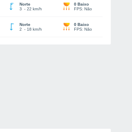
Norte
0 Baixo
3
-
22 km/h
FPS:
Não
Norte
0 Baixo
2
-
18 km/h
FPS:
Não