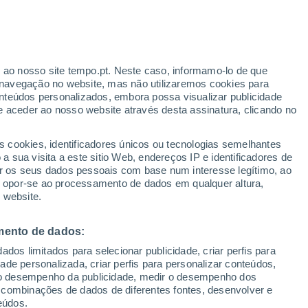
llinsvale
VENTO
PRECIPITAÇÃO
r ao nosso site tempo.pt. Neste caso, informamo-lo de que
12
15
18
21
00
03
06
09
12
15
18
21
00
navegação no website, mas não utilizaremos cookies para
nteúdos personalizados, embora possa visualizar publicidade
e aceder ao nosso website através desta assinatura, clicando no
s cookies, identificadores únicos ou tecnologias semelhantes
11°
11°
 sua visita a este sitio Web, endereços IP e identificadores de
9°
9°
r os seus dados pessoais com base num interesse legítimo, ao
8°
8°
ou opor-se ao processamento de dados em qualquer altura,
7°
6°
6°
6°
6°
 website.
5°
5°
mento de dados:
dos limitados para selecionar publicidade, criar perfis para
idade personalizada, criar perfis para personalizar conteúdos,
ir o desempenho da publicidade, medir o desempenho dos
0.6
 combinações de dados de diferentes fontes, desenvolver e
0.4
0.2
eúdos.