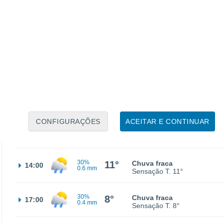
30%
5°
Chuva fraca
02:00
0.2 mm
Sensação T.
5°
5°
Parcialmente nublado
05:00
Sensação T.
5°
6°
Parcialmente nublado
08:00
Sensação T.
6°
CONFIGURAÇÕES
ACEITAR E CONTINUAR
9°
Parcialmente nublado
11:00
Sensação T.
9°
30%
11°
Chuva fraca
14:00
0.6 mm
Sensação T.
11°
30%
8°
Chuva fraca
17:00
0.4 mm
Sensação T.
8°