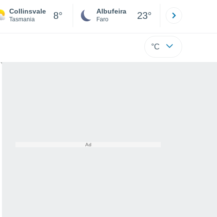
Collinsvale
Albufeira
Lisboa
8°
23°
Tasmania
Faro
Lisboa
°C