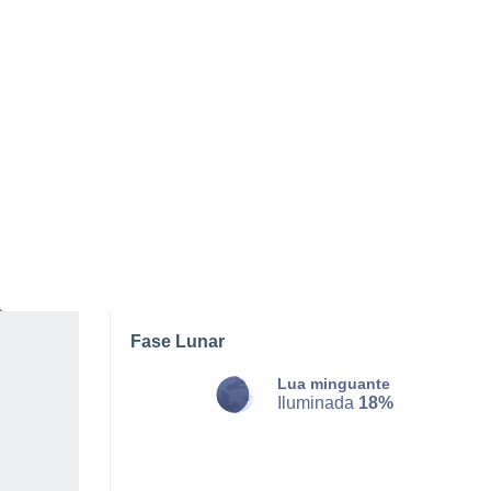
DOMINGO, 09 DE AGOSTO
De madrugada
Chuva fraca com céu
parcialmente nublado
Nascer do sol às
07h13m
Pôr-do-sol às
17h20m
Primeira luz às
06:43
Última luz às
17:50
Fase Lunar
Lua minguante
Iluminada
18%