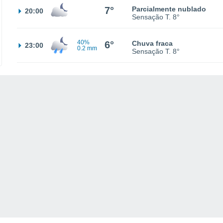
7°
Parcialmente nublado
20:00
Sensação T.
8°
40%
6°
Chuva fraca
23:00
0.2 mm
Sensação T.
8°