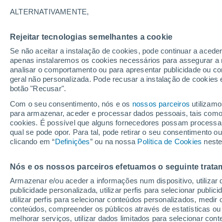
Gráfico do tempo por horas em Co
ALTERNATIVAMENTE,
SÍMBOLO
TEMPERATURA
Rejeitar tecnologias semelhantes a cookie
Se não aceitar a instalação de cookies, pode continuar a acede
00
03
06
09
12
15
18
21
00
03
06
09
apenas instalaremos os cookies necessários para assegurar a 
analisar o comportamento ou para apresentar publicidade ou co
geral não personalizada. Pode recusar a instalação de cookies 
botão "Recusar".
Com o seu consentimento, nós e os
nossos parceiros
utilizamo
11°
para armazenar, aceder e processar dados pessoais, tais como a
9°
cookies. É possível que alguns fornecedores possam processa
9°
qual se pode opor. Para tal, pode retirar o seu consentimento 
6°
6°
clicando em “
Definições
” ou na nossa
Política de Cookies
neste
5°
5°
4°
Nós e os nossos parceiros efetuamos o seguinte trata
-1°
-1°
-1°
Armazenar e/ou aceder a informações num dispositivo, utilizar da
publicidade personalizada, utilizar perfis para selecionar public
utilizar perfis para selecionar conteúdos personalizados, med
conteúdos, compreender os públicos através de estatísticas ou
melhorar serviços, utilizar dados limitados para selecionar cont