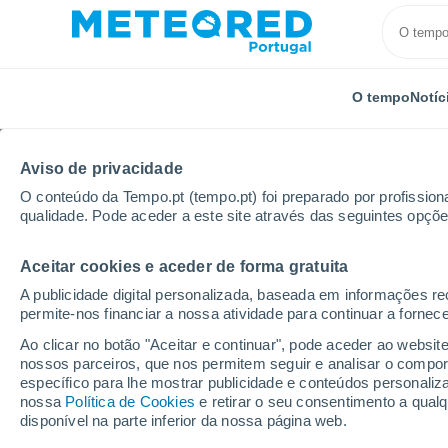
O tempo
Notíc
Aviso de privacidade
O conteúdo da Tempo.pt (tempo.pt) foi preparado por profissiona
qualidade. Pode aceder a este site através das seguintes opçõe
Aceitar cookies e aceder de forma gratuita
Início
Austrália
Estado de Tasmânia
Collinsvale
A publicidade digital personalizada, baseada em informações r
permite-nos financiar a nossa atividade para continuar a fornec
Tempo para Collinsval
Ao clicar no botão "Aceitar e continuar", pode aceder ao websit
nossos parceiros, que nos permitem seguir e analisar o compo
específico para lhe mostrar publicidade e conteúdos persona
O Tempo 1 - 7 Dias
Por horas
nossa
Política de Cookies
e retirar o seu consentimento a qua
disponível na parte inferior da nossa página web.