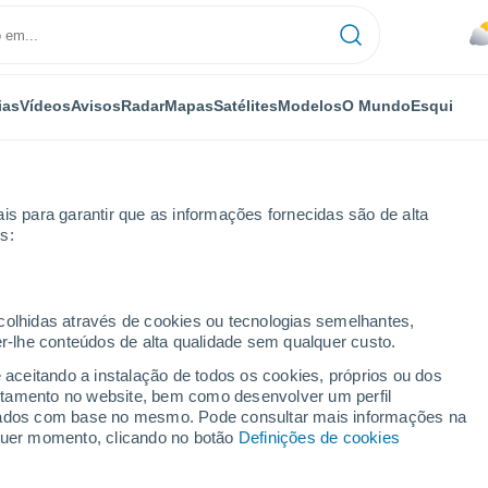
ias
Vídeos
Avisos
Radar
Mapas
Satélites
Modelos
O Mundo
Esqui
is para garantir que as informações fornecidas são de alta
s:
Por horas
ecolhidas através de cookies ou tecnologias semelhantes,
er-lhe conteúdos de alta qualidade sem qualquer custo.
e - TAS por horas
e aceitando a instalação de todos os cookies, próprios ou dos
rtamento no website, bem como desenvolver um perfil
lizados com base no mesmo. Pode consultar mais informações na
lquer momento, clicando no botão
Definições de cookies