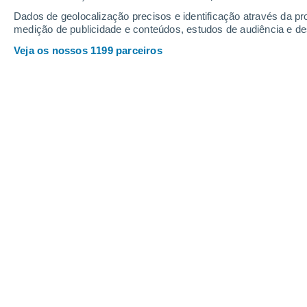
Sexta
7
Sábado
8
Dados de geolocalização precisos e identificação através da pr
medição de publicidade e conteúdos, estudos de audiência e d
Veja os nossos 1199 parceiros
A previsão do tempo por horas: Coll
SEXTA, 07 DE AGOSTO
O dia todo
Nuvens dispersas
Nascer do sol às
07h16m
Pôr-do-sol às
17h18m
Primeira luz às
06:46
Última luz às
17:48
Fase Lunar