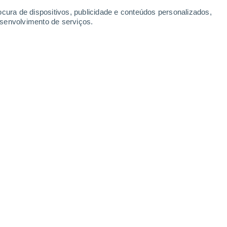
Domingo
9
ocura de dispositivos, publicidade e conteúdos personalizados,
esenvolvimento de serviços.
insvale
3°
Céu limpo
02:00
Sensação T.
3°
3°
Céu limpo
05:00
Sensação T.
2°
4°
Nuvens dispersas
08:00
Sensação T.
3°
9°
Parcialmente nublado
11:00
Sensação T.
8°