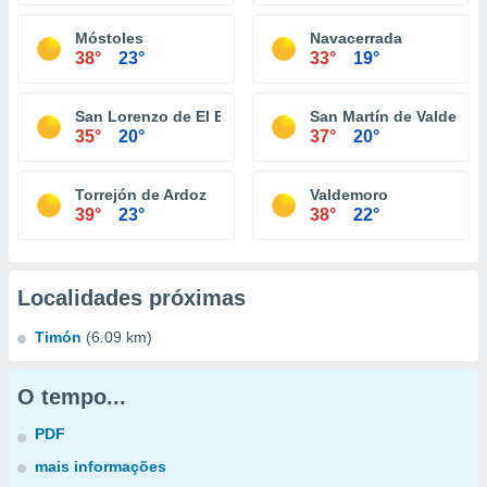
Móstoles
Navacerrada
38°
23°
33°
19°
San Lorenzo de El Escorial
San Martín de Valdeigle
35°
20°
37°
20°
Torrejón de Ardoz
Valdemoro
39°
23°
38°
22°
Localidades próximas
Timón
(6.09 km)
O tempo...
PDF
mais informações