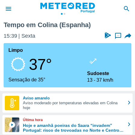
Tempo em Colina (Espanha)
de
15:39
Sexta
...
 da
empo.pt) foi
Limpo
or
37°
is para
e as
 fornecidas
Sudoeste
 qualidade.
Sensação de 35°
13
37 km/h
r a este
s das
opções:
Aviso amarelo
Aviso moderado por temperaturas elevadas em Colina
ookies e
hoje
 forma
Última hora
e digital
Hoje e amanhã poeiras do Saara “invadem”
Portugal: risco de trovoadas no Norte e Centro
da,