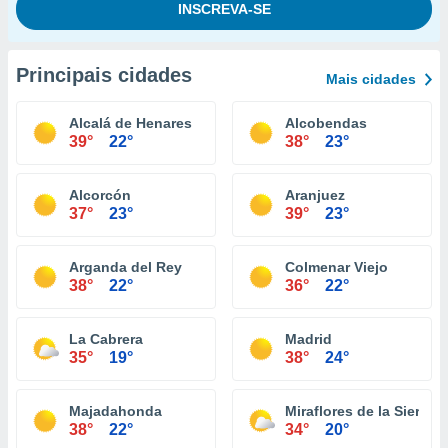
Principais cidades
Mais cidades
Alcalá de Henares
Alcobendas
39°
22°
38°
23°
Alcorcón
Aranjuez
37°
23°
39°
23°
Arganda del Rey
Colmenar Viejo
38°
22°
36°
22°
La Cabrera
Madrid
35°
19°
38°
24°
Majadahonda
Miraflores de la Sierra
38°
22°
34°
20°