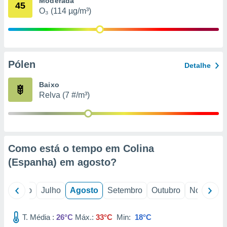
Moderada
conteúdos.
45
O₃ (114 µg/m³)
ção
ão através
de
Pólen
,
Detalhe
 e
Baixo
dos,
Relva (7 #/m³)
publicidade
s, estudos
a e
mento de
Como está o tempo em Colina
ossos 1199
(Espanha) em
agosto
?
eiros
o
Junho
Julho
Agosto
Setembro
Outubro
Novembro
T. Média :
26°C
Máx.:
33°C
Min:
18°C