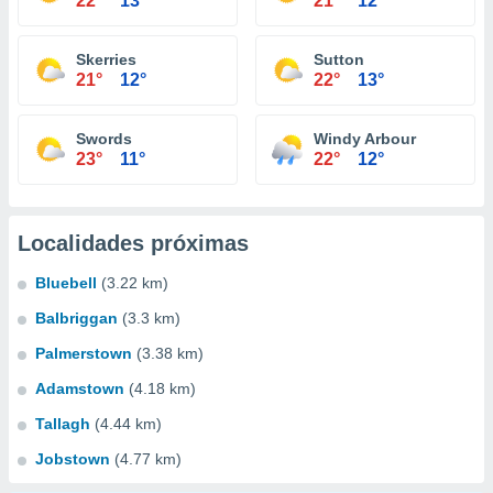
22°
13°
21°
12°
Skerries
Sutton
21°
12°
22°
13°
Swords
Windy Arbour
23°
11°
22°
12°
Localidades próximas
Bluebell
(3.22 km)
Balbriggan
(3.3 km)
Palmerstown
(3.38 km)
Adamstown
(4.18 km)
Tallagh
(4.44 km)
Jobstown
(4.77 km)