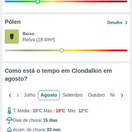
conteúdos.
ção
Pólen
Detalhe
ão através
de
Baixo
,
Relva (18 #/m³)
 e
dos,
publicidade
s, estudos
Como está o tempo em Clondalkin em
a e
mento de
agosto
?
ossos 1199
o
Junho
Julho
Agosto
Setembro
Outubro
Novembro
eiros
T. Média :
15°C
Máx.:
18°C
Min:
12°C
Dias de chuva:
15
dias
Acum. de chuva:
83 mm