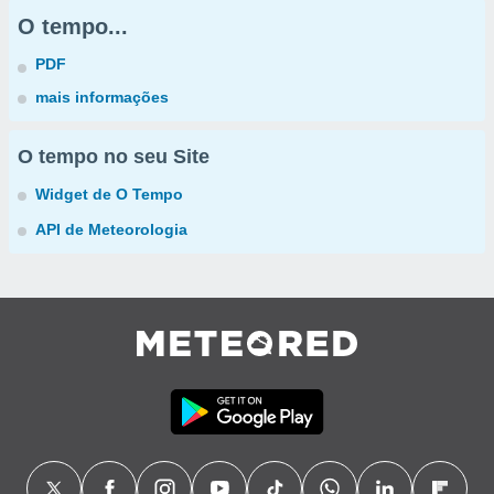
O tempo...
PDF
mais informações
O tempo no seu Site
Widget de O Tempo
API de Meteorologia