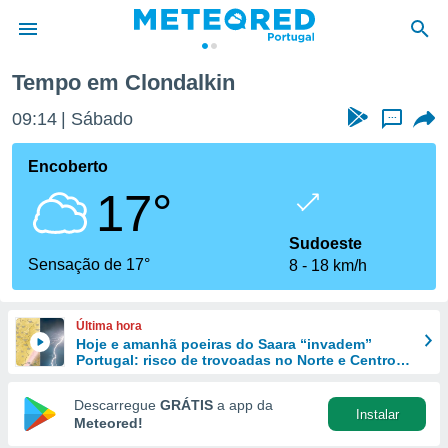
Tempo em Clondalkin
de
09:14
Sábado
...
 da
empo.pt) foi
Encoberto
or
17°
is para
e as
 fornecidas
Sudoeste
 qualidade.
Sensação de 17°
8
18 km/h
r a este
s das
opções:
Última hora
Hoje e amanhã poeiras do Saara “invadem”
ookies e
Portugal: risco de trovoadas no Norte e Centro
 forma
aumenta
Descarregue
GRÁTIS
a app da
Instalar
e digital
Meteored!
da,