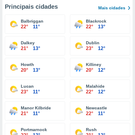
Principais cidades
Mais cidades
Balbriggan
Blackrock
22°
11°
22°
13°
Dalkey
Dublin
21°
13°
23°
12°
Howth
Killiney
20°
13°
20°
12°
Lucan
Malahide
23°
11°
22°
12°
Manor Kilbride
Newcastle
21°
11°
22°
11°
Portmarnock
Rush