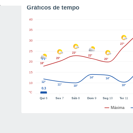
Gráficos de tempo
40
35
30
27°
25
23°
22°
20°
20°
20
18°
15
14°
14°
12°
10
11°
10°
10°
0.3
°C
Qui
6
Sex
7
Sáb
8
Dom
9
Seg
10
Ter
11
Máxima