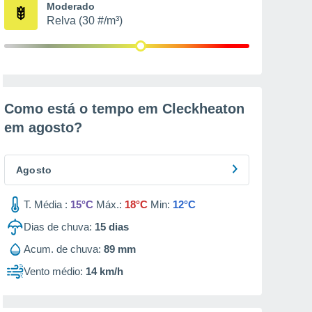
Moderado
Relva (30 #/m³)
Como está o tempo em Cleckheaton
em
agosto
?
Agosto
T. Média :
15°C
Máx.:
18°C
Min:
12°C
Dias de chuva:
15
dias
Acum. de chuva:
89 mm
Vento médio:
14 km/h