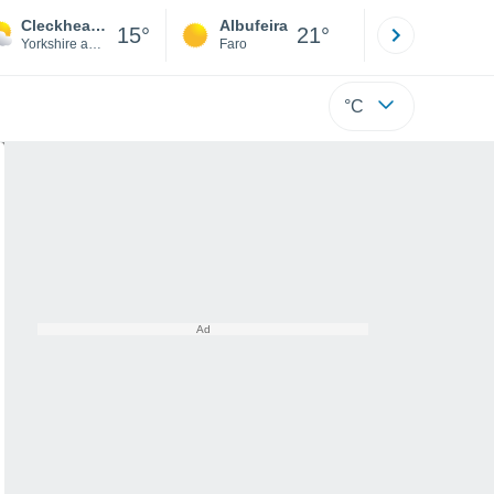
Cleckheaton
Albufeira
Lisboa
15°
21°
Yorkshire and Humber
Faro
Lisboa
°C