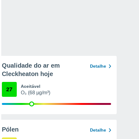
Qualidade do ar em
Detalhe
Cleckheaton hoje
Aceitável
27
O₃ (68 µg/m³)
Pólen
Detalhe