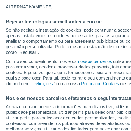
14°
ALTERNATIVAMENTE,
Rejeitar tecnologias semelhantes a cookie
Oeste
Se não aceitar a instalação de cookies, pode continuar a acede
Sensação de 14°
17
-
39 km
apenas instalaremos os cookies necessários para assegurar a 
analisar o comportamento ou para apresentar publicidade ou co
geral não personalizada. Pode recusar a instalação de cookies 
botão "Recusar".
Última hora
Subida das temperaturas, poeiras do Saara e
Com o seu consentimento, nós e os
nossos parceiros
utilizamo
chuva: datas e zonas mais afetadas em Portu
para armazenar, aceder e processar dados pessoais, tais como a
cookies. É possível que alguns fornecedores possam processa
O Tempo 1 - 7 Dias
Atualidade
Mapas de chuva
R
qual se pode opor. Para tal, pode retirar o seu consentimento 
clicando em “
Definições
” ou na nossa
Política de Cookies
neste
Nós e os nossos parceiros efetuamos o seguinte trata
Amanhã
Sábado
D
Hoje
Armazenar e/ou aceder a informações num dispositivo, utilizar da
7 Ago.
8 Ago.
6 Ago.
publicidade personalizada, utilizar perfis para selecionar public
utilizar perfis para selecionar conteúdos personalizados, med
conteúdos, compreender os públicos através de estatísticas ou
melhorar serviços, utilizar dados limitados para selecionar cont
30%