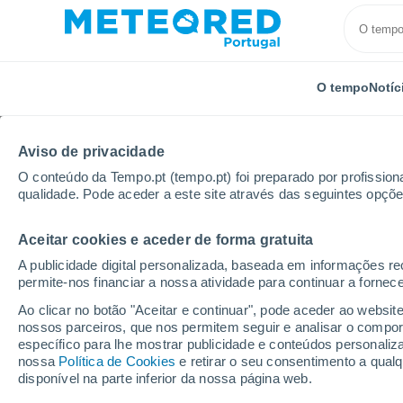
O tempo
Notíc
Aviso de privacidade
O conteúdo da Tempo.pt (tempo.pt) foi preparado por profissiona
qualidade. Pode aceder a este site através das seguintes opçõe
Aceitar cookies e aceder de forma gratuita
Início
Reino Unido
Yorkshire and Humber
Clec
A publicidade digital personalizada, baseada em informações r
permite-nos financiar a nossa atividade para continuar a fornec
Tempo em Cleckheato
Ao clicar no botão "Aceitar e continuar", pode aceder ao websit
nossos parceiros, que nos permitem seguir e analisar o compo
09:07
Quinta
específico para lhe mostrar publicidade e conteúdos persona
nossa
Política de Cookies
e retirar o seu consentimento a qua
disponível na parte inferior da nossa página web.
Parcialmente nublado