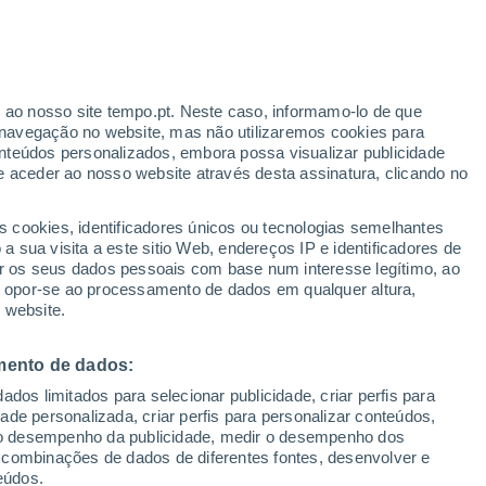
r ao nosso site tempo.pt. Neste caso, informamo-lo de que
/h
navegação no website, mas não utilizaremos cookies para
nteúdos personalizados, embora possa visualizar publicidade
e aceder ao nosso website através desta assinatura, clicando no
s cookies, identificadores únicos ou tecnologias semelhantes
gal
 sua visita a este sitio Web, endereços IP e identificadores de
r os seus dados pessoais com base num interesse legítimo, ao
adar de Chuva
Satélites
Modelos
ou opor-se ao processamento de dados em qualquer altura,
 website.
mento de dados:
omingo
Segunda
Terça
Quarta
dos limitados para selecionar publicidade, criar perfis para
9 Ago.
10 Ago.
11 Ago.
12 Ago.
idade personalizada, criar perfis para personalizar conteúdos,
ir o desempenho da publicidade, medir o desempenho dos
 combinações de dados de diferentes fontes, desenvolver e
eúdos.