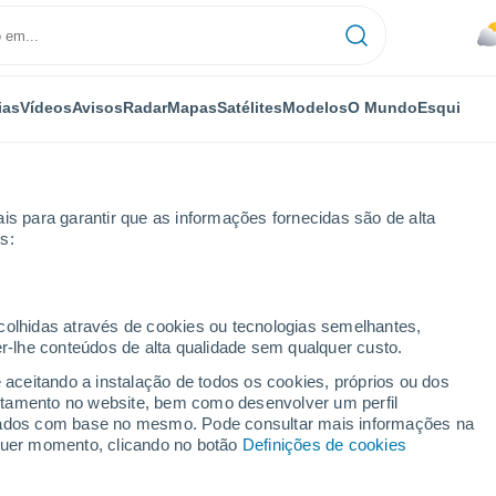
ias
Vídeos
Avisos
Radar
Mapas
Satélites
Modelos
O Mundo
Esqui
is para garantir que as informações fornecidas são de alta
s:
kheaton
ecolhidas através de cookies ou tecnologias semelhantes,
er-lhe conteúdos de alta qualidade sem qualquer custo.
n
e aceitando a instalação de todos os cookies, próprios ou dos
rtamento no website, bem como desenvolver um perfil
...
lizados com base no mesmo. Pode consultar mais informações na
lquer momento, clicando no botão
Definições de cookies
Por horas
Chuva fraca nas próximas horas