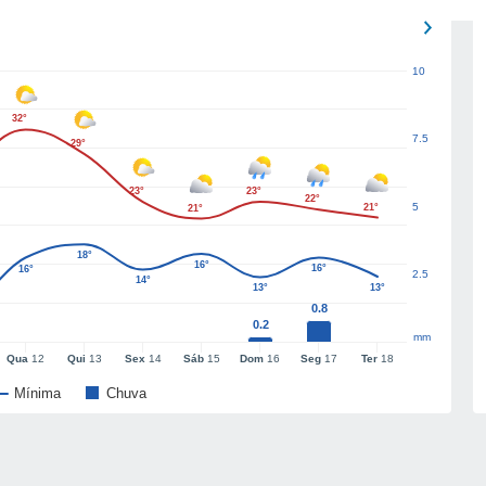
10
32°
7.5
29°
23°
23°
22°
5
21°
21°
18°
16°
16°
16°
2.5
14°
13°
13°
0.8
0.2
mm
Qua
12
Qui
13
Sex
14
Sáb
15
Dom
16
Seg
17
Ter
18
Mínima
Chuva