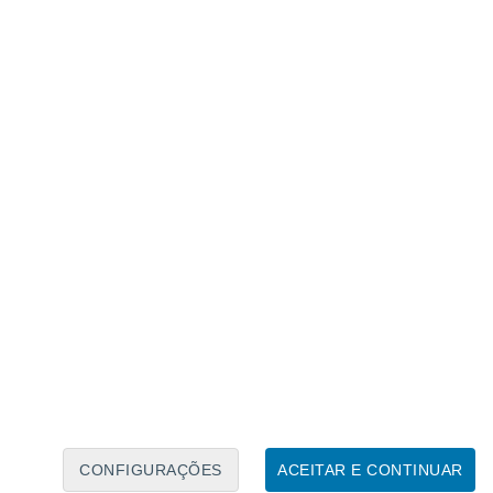
Calendário Lunar
Seg
Ter
Qua
Qui
Sex
Sáb
Domo
6
7
8
9
10
11
12
13
14
15
16
17
18
19
CONFIGURAÇÕES
ACEITAR E CONTINUAR