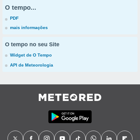
O tempo...
PDF
mais informações
O tempo no seu Site
Widget de O Tempo
API de Meteorologia