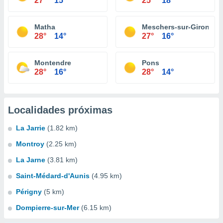
27°
15°
25°
18°
Matha
Meschers-sur-Gironde
28°
14°
27°
16°
Montendre
Pons
28°
16°
28°
14°
Localidades próximas
La Jarrie
(1.82 km)
Montroy
(2.25 km)
La Jarne
(3.81 km)
Saint-Médard-d'Aunis
(4.95 km)
Périgny
(5 km)
Dompierre-sur-Mer
(6.15 km)