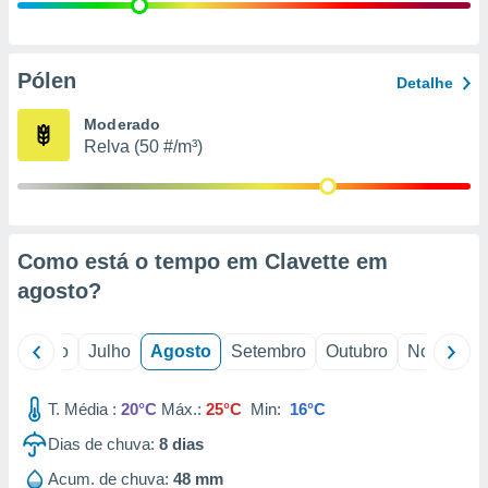
conteúdos.
ção
Pólen
Detalhe
ão através
de
Moderado
,
Relva (50 #/m³)
 e
dos,
publicidade
s, estudos
Como está o tempo em Clavette em
a e
mento de
agosto
?
ossos 1199
o
Junho
Julho
Agosto
Setembro
Outubro
Novembro
eiros
T. Média :
20°C
Máx.:
25°C
Min:
16°C
Dias de chuva:
8
dias
Acum. de chuva:
48 mm