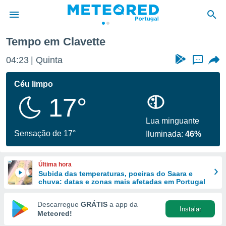
te
Tempo em Clavette
de
04:23
Quinta
...
 da
empo.pt) foi
Céu limpo
or
17°
is para
e as
 fornecidas
Lua minguante
 qualidade.
Sensação de 17°
Iluminada:
46%
r a este
s das
opções:
Última hora
Subida das temperaturas, poeiras do Saara e
ookies e
chuva: datas e zonas mais afetadas em Portugal
 forma
Descarregue
GRÁTIS
a app da
Instalar
e digital
Meteored!
da,