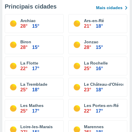
Principais cidades
Mais cidades
Archiac
Ars-en-Ré
28°
15°
21°
18°
Biron
Jonzac
28°
15°
28°
15°
La Flotte
La Rochelle
22°
17°
25°
16°
La Tremblade
Le Château-d'Oléron
25°
18°
23°
18°
Les Mathes
Les Portes-en-Ré
25°
17°
22°
17°
Loire-les-Marais
Marennes