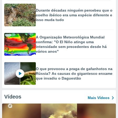
Durante décadas ninguém percebeu que o
coelho ibérico era uma espécie diferente e
isso muda tudo
A Organização Meteorológica Mundial
confirma: "O El Niño atinge uma
intensidade sem precedentes desde há
vários anos"
O que provocou a praga de gafanhotos na
Rússia? As causas do gigantesco enxame
que invadiu o Daguestão
Vídeos
Mais Vídeos