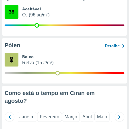
o qual se
Aceitável
ara tal,
38
O₃ (96 µg/m³)
 o seu
to ou opor-
essamento
m qualquer
ando em “
 ou na
Pólen
Detalhe
 Cookies
Baixo
te.
Relva (15 #/m³)
 nossos
s o
o de
Como está o tempo em Ciran em
agosto
?
e/ou aceder
ões num
utilizar
Janeiro
Fevereiro
Março
Abril
Maio
Junho
ados para
publicidade,