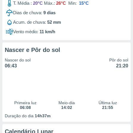
T. Média :
20°C
Máx.:
26°C
Min:
15°C
 para
Dias de chuva:
9
dias
a, utilizar
selecionar
Acum. de chuva:
52 mm
Vento médio:
11 km/h
a, criar
personalizar
tilizar
selecionar
Nascer e Pôr do sol
Nascer do sol
Pôr do sol
dos, medir
06:43
21:20
nho da
, medir o
o dos
r os
ravés de
s ou
Primeira luz
Meio-dia
Última luz
s de dados
06:08
14:02
21:55
es fontes,
Duração do dia
14h37m
 e melhorar
ilizar dados
ara
Calendário Lunar