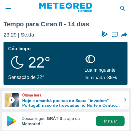
Próxima semana
Tempo para Ciran 8 - 14 dias
de
23:29
Sexta
...
 da
empo.pt) foi
Céu limpo
or
22°
is para
e as
 fornecidas
Lua minguante
 qualidade.
Sensação de 22°
Iluminada:
35%
r a este
s das
opções:
Última hora
Hoje e amanhã poeiras do Saara “invadem”
ookies e
Portugal: risco de trovoadas no Norte e Centro
 forma
aumenta
Descarregue
GRÁTIS
a app da
Instalar
e digital
Meteored!
da,