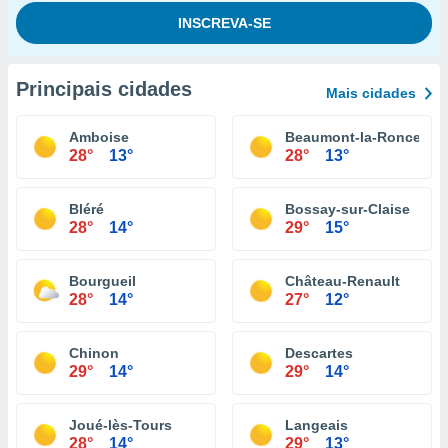
Principais cidades
Mais cidades
Amboise
Beaumont-la-Ronce
28°
13°
28°
13°
Bléré
Bossay-sur-Claise
28°
14°
29°
15°
Bourgueil
Château-Renault
28°
14°
27°
12°
Chinon
Descartes
29°
14°
29°
14°
Joué-lès-Tours
Langeais
28°
14°
29°
13°