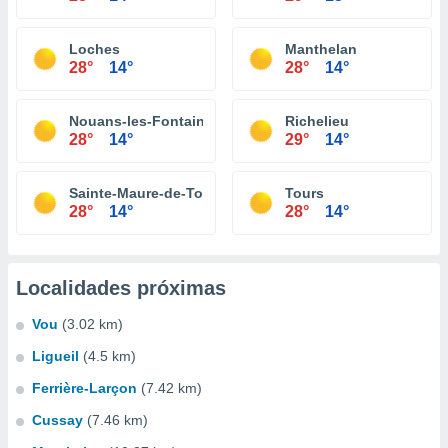
Loches
Manthelan
28°
14°
28°
14°
Nouans-les-Fontaines
Richelieu
28°
14°
29°
14°
Sainte-Maure-de-Touraine
Tours
28°
14°
28°
14°
Localidades próximas
Vou
(3.02 km)
Ligueil
(4.5 km)
Ferrière-Larçon
(7.42 km)
Cussay
(7.46 km)