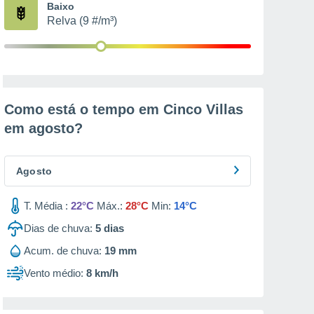
Baixo
Relva (9 #/m³)
Como está o tempo em Cinco Villas
em
agosto
?
Agosto
T. Média :
22°C
Máx.:
28°C
Min:
14°C
Dias de chuva:
5
dias
Acum. de chuva:
19 mm
Vento médio:
8 km/h