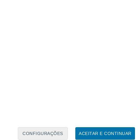
Calendário Lunar
Seg
Ter
Qua
Qui
Sex
Sáb
Domo
8
9
10
11
12
13
14
15
16
17
18
19
20
21
CONFIGURAÇÕES
ACEITAR E CONTINUAR