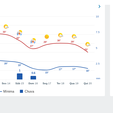
10
35°
7.5
32°
30°
29°
29°
27°
5
25°
20°
2.5
19°
17°
17°
1
16°
0.6
15°
mm
Sex
14
Sáb
15
Dom
16
Seg
17
Ter
18
Qua
19
Qui
20
Mínima
Chuva