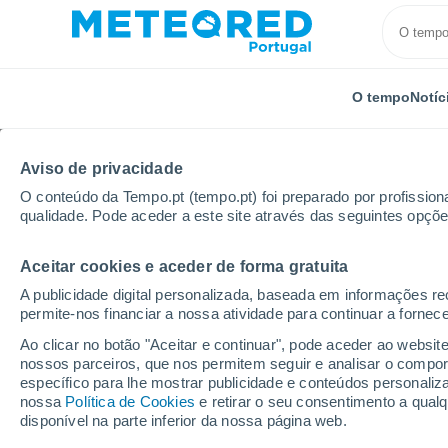
O tempo
Notíc
Aviso de privacidade
O conteúdo da Tempo.pt (tempo.pt) foi preparado por profissiona
qualidade. Pode aceder a este site através das seguintes opçõe
Aceitar cookies e aceder de forma gratuita
Início
Espanha
Comunidade de Madrid
Cinco Vi
A publicidade digital personalizada, baseada em informações r
permite-nos financiar a nossa atividade para continuar a fornec
Tempo em Cinco Villas
Ao clicar no botão "Aceitar e continuar", pode aceder ao websit
nossos parceiros, que nos permitem seguir e analisar o compo
15:16
Sábado
específico para lhe mostrar publicidade e conteúdos persona
nossa
Política de Cookies
e retirar o seu consentimento a qua
disponível na parte inferior da nossa página web.
Nuvens dispersas