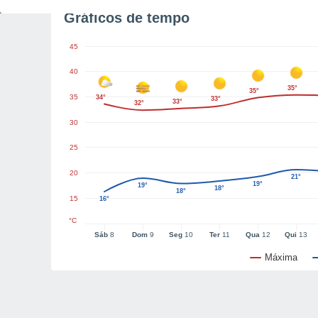
Gráficos de tempo
45
40
35°
35°
35
34°
33°
33°
32°
30
25
20
21°
19°
19°
18°
18°
15
16°
°C
Sáb
8
Dom
9
Seg
10
Ter
11
Qua
12
Qui
13
Máxima