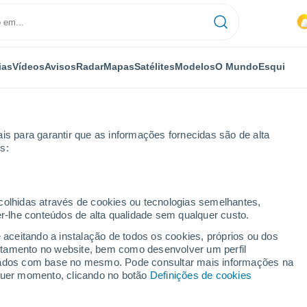
ias
Vídeos
Avisos
Radar
Mapas
Satélites
Modelos
O Mundo
Esqui
is para garantir que as informações fornecidas são de alta
s:
llas
ecolhidas através de cookies ou tecnologias semelhantes,
er-lhe conteúdos de alta qualidade sem qualquer custo.
e aceitando a instalação de todos os cookies, próprios ou dos
rtamento no website, bem como desenvolver um perfil
...
lizados com base no mesmo. Pode consultar mais informações na
lquer momento, clicando no botão
Definições de cookies
Por horas
Intervalos nublados nas
próximas horas