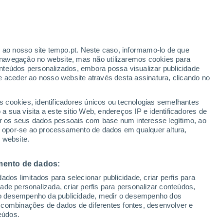
Aviso amarelo
Aviso moderado por temperaturas
elevadas em Cinco Villas hoje
o
r ao nosso site tempo.pt. Neste caso, informamo-lo de que
navegação no website, mas não utilizaremos cookies para
nteúdos personalizados, embora possa visualizar publicidade
e aceder ao nosso website através desta assinatura, clicando no
:
s cookies, identificadores únicos ou tecnologias semelhantes
sto
 sua visita a este sitio Web, endereços IP e identificadores de
r os seus dados pessoais com base num interesse legítimo, ao
Radar de Chuva
Satélites
Modelos
ou opor-se ao processamento de dados em qualquer altura,
 website.
mento de dados:
Terça
Quarta
Quinta
Sexta
dos limitados para selecionar publicidade, criar perfis para
11 Ago.
12 Ago.
13 Ago.
14 Ago.
idade personalizada, criar perfis para personalizar conteúdos,
ir o desempenho da publicidade, medir o desempenho dos
 combinações de dados de diferentes fontes, desenvolver e
eúdos.