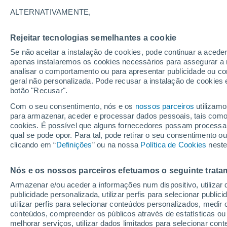
33°
ALTERNATIVAMENTE,
Rejeitar tecnologias semelhantes a cookie
UV
8 Muit
elevado!
Se não aceitar a instalação de cookies, pode continuar a acede
Sensação de 30°
FPS
25-50
apenas instalaremos os cookies necessários para assegurar a 
analisar o comportamento ou para apresentar publicidade ou co
geral não personalizada. Pode recusar a instalação de cookies 
botão "Recusar".
Última hora
40 ºC à vista em Portugal na próxima semana
Com o seu consentimento, nós e os
nossos parceiros
utilizamo
calor intensifica a partir de quarta, 12 de ago
para armazenar, aceder e processar dados pessoais, tais como a
cookies. É possível que alguns fornecedores possam processa
O Tempo 1 - 7 Dias
Atualidade
Mapas de nuvens
qual se pode opor. Para tal, pode retirar o seu consentimento 
clicando em “
Definições
” ou na nossa
Política de Cookies
neste
Nós e os nossos parceiros efetuamos o seguinte trata
Amanhã
Segunda
Hoje
Armazenar e/ou aceder a informações num dispositivo, utilizar da
9 Ago.
10 Ago.
8 Ago.
publicidade personalizada, utilizar perfis para selecionar public
utilizar perfis para selecionar conteúdos personalizados, med
conteúdos, compreender os públicos através de estatísticas ou
melhorar serviços, utilizar dados limitados para selecionar cont