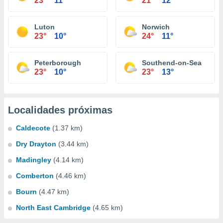
23°
11°
21°
12°
Luton
Norwich
23°
10°
24°
11°
Peterborough
Southend-on-Sea
23°
10°
23°
13°
Localidades próximas
Caldecote
(1.37 km)
Dry Drayton
(3.44 km)
Madingley
(4.14 km)
Comberton
(4.46 km)
Bourn
(4.47 km)
North East Cambridge
(4.65 km)