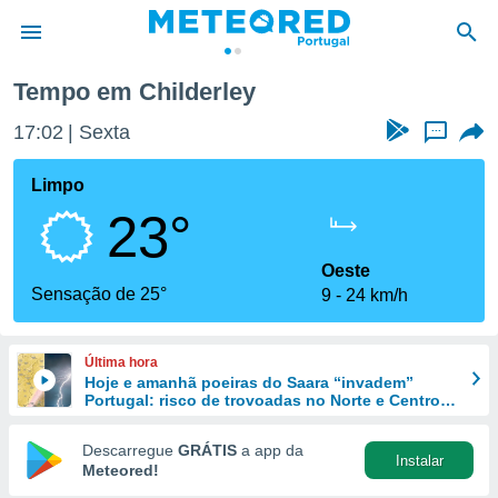
Tempo em Childerley
de
17:02
Sexta
...
 da
empo.pt) foi
Limpo
or
23°
is para
e as
 fornecidas
Oeste
 qualidade.
Sensação de 25°
9
24 km/h
r a este
s das
opções:
Última hora
Hoje e amanhã poeiras do Saara “invadem”
ookies e
Portugal: risco de trovoadas no Norte e Centro
 forma
aumenta
Descarregue
GRÁTIS
a app da
Instalar
e digital
Meteored!
da,