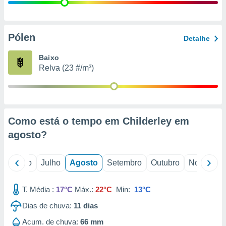
conteúdos.
ção
Pólen
Detalhe
ão através
de
Baixo
,
Relva (23 #/m³)
 e
dos,
publicidade
s, estudos
Como está o tempo em Childerley em
a e
mento de
agosto
?
ossos 1199
o
Junho
Julho
Agosto
Setembro
Outubro
Novembro
eiros
T. Média :
17°C
Máx.:
22°C
Min:
13°C
Dias de chuva:
11
dias
Acum. de chuva:
66 mm