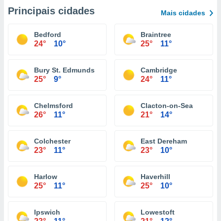
Principais cidades
Mais cidades
Bedford
Braintree
24°
10°
25°
11°
Bury St. Edmunds
Cambridge
25°
9°
24°
11°
Chelmsford
Clacton-on-Sea
26°
11°
21°
14°
Colchester
East Dereham
23°
11°
23°
10°
Harlow
Haverhill
25°
11°
25°
10°
Ipswich
Lowestoft