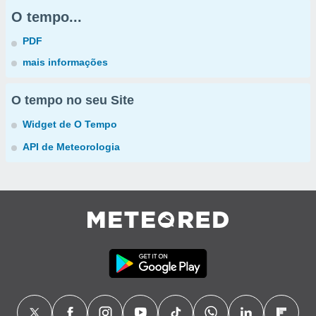
O tempo...
PDF
mais informações
O tempo no seu Site
Widget de O Tempo
API de Meteorologia