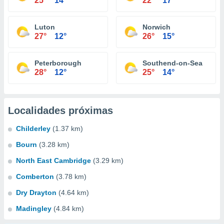
25°
14°
22°
17°
Luton
Norwich
27°
12°
26°
15°
Peterborough
Southend-on-Sea
28°
12°
25°
14°
Localidades próximas
Childerley
(1.37 km)
Bourn
(3.28 km)
North East Cambridge
(3.29 km)
Comberton
(3.78 km)
Dry Drayton
(4.64 km)
Madingley
(4.84 km)