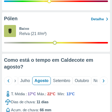
conteúdos.
ção
Pólen
Detalhe
ão através
de
Baixo
,
Relva (21 #/m³)
 e
dos,
publicidade
s, estudos
Como está o tempo em Caldecote em
a e
mento de
agosto
?
ossos 1199
o
Junho
Julho
Agosto
Setembro
Outubro
Novembro
eiros
T. Média :
17°C
Máx.:
22°C
Min:
13°C
Dias de chuva:
11
dias
Acum. de chuva:
66 mm