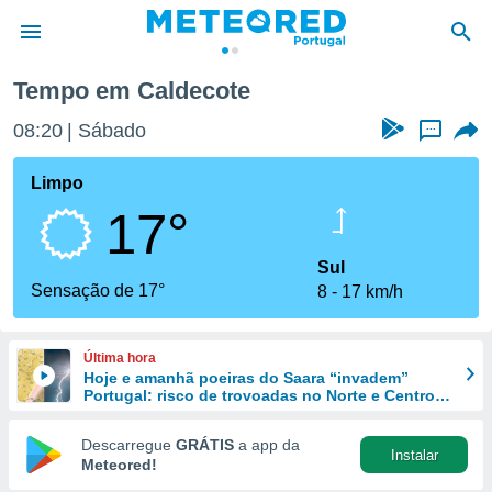
Tempo em Caldecote
de
08:20
Sábado
...
 da
empo.pt) foi
Limpo
or
17°
is para
e as
 fornecidas
Sul
 qualidade.
Sensação de 17°
8
17 km/h
r a este
s das
opções:
Última hora
Hoje e amanhã poeiras do Saara “invadem”
ookies e
Portugal: risco de trovoadas no Norte e Centro
 forma
aumenta
Descarregue
GRÁTIS
a app da
Instalar
e digital
Meteored!
da,