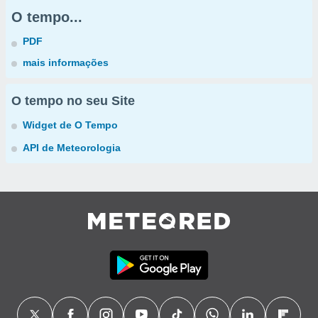
O tempo...
PDF
mais informações
O tempo no seu Site
Widget de O Tempo
API de Meteorologia