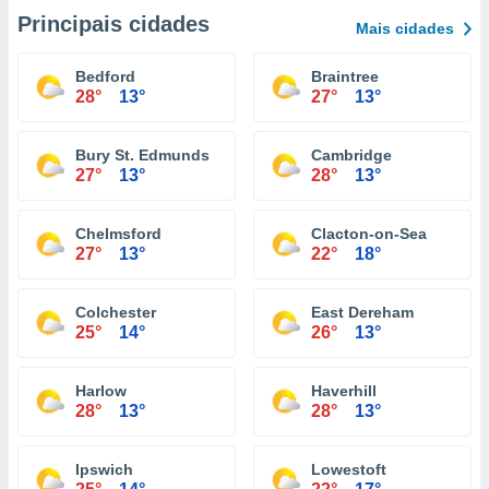
Principais cidades
Mais cidades
Bedford
Braintree
28°
13°
27°
13°
Bury St. Edmunds
Cambridge
27°
13°
28°
13°
Chelmsford
Clacton-on-Sea
27°
13°
22°
18°
Colchester
East Dereham
25°
14°
26°
13°
Harlow
Haverhill
28°
13°
28°
13°
Ipswich
Lowestoft