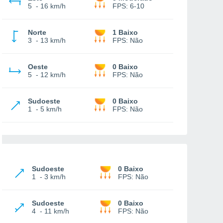
5
-
16 km/h
FPS:
6-10
Norte
1 Baixo
3
-
13 km/h
FPS:
Não
Oeste
0 Baixo
5
-
12 km/h
FPS:
Não
Sudoeste
0 Baixo
1
-
5 km/h
FPS:
Não
Sudoeste
0 Baixo
1
-
3 km/h
FPS:
Não
Sudoeste
0 Baixo
4
-
11 km/h
FPS:
Não