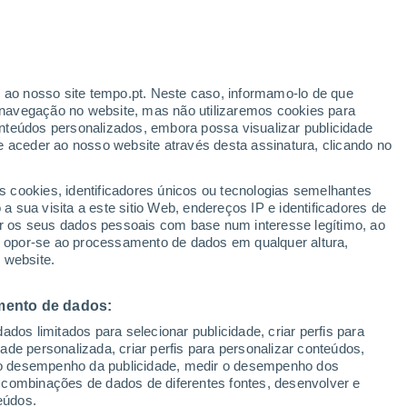
hikola
VENTO
PRECIPITAÇÃO
r ao nosso site tempo.pt. Neste caso, informamo-lo de que
12
15
18
21
00
03
06
09
12
15
18
21
00
navegação no website, mas não utilizaremos cookies para
nteúdos personalizados, embora possa visualizar publicidade
e aceder ao nosso website através desta assinatura, clicando no
s cookies, identificadores únicos ou tecnologias semelhantes
27°
26°
 sua visita a este sitio Web, endereços IP e identificadores de
25°
24°
24°
r os seus dados pessoais com base num interesse legítimo, ao
23°
22°
ou opor-se ao processamento de dados em qualquer altura,
21°
21°
21°
 website.
19°
16°
mento de dados:
15°
dos limitados para selecionar publicidade, criar perfis para
idade personalizada, criar perfis para personalizar conteúdos,
ir o desempenho da publicidade, medir o desempenho dos
 combinações de dados de diferentes fontes, desenvolver e
eúdos.
0.1