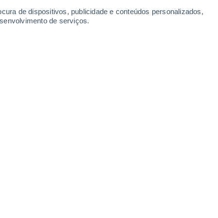
Sábado
8
ocura de dispositivos, publicidade e conteúdos personalizados,
esenvolvimento de serviços.
kola
17°
Parcialmente nublado
02:00
Sensação T.
17°
30%
18°
Chuva fraca
05:00
0.2 mm
Sensação T.
18°
30%
19°
Chuva fraca
08:00
0.2 mm
Sensação T.
19°
50%
21°
Chuva fraca
11:00
0.5 mm
Sensação T.
21°
50%