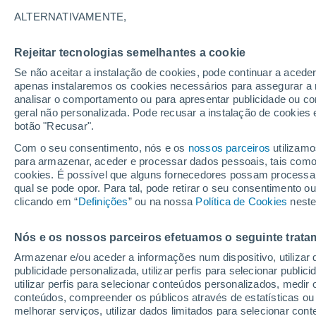
Gráfico do tempo por horas em C
ALTERNATIVAMENTE,
SÍMBOLO
TEMPERATURA
Rejeitar tecnologias semelhantes a cookie
Se não aceitar a instalação de cookies, pode continuar a acede
00
03
06
09
12
15
18
21
00
03
06
09
apenas instalaremos os cookies necessários para assegurar a 
analisar o comportamento ou para apresentar publicidade ou co
geral não personalizada. Pode recusar a instalação de cookies 
botão "Recusar".
Com o seu consentimento, nós e os
nossos parceiros
utilizamo
para armazenar, aceder e processar dados pessoais, tais como a
cookies. É possível que alguns fornecedores possam processa
23°
qual se pode opor. Para tal, pode retirar o seu consentimento 
22°
21°
clicando em “
Definições
” ou na nossa
Política de Cookies
neste
20°
19°
19°
18°
18°
18°
17°
Nós e os nossos parceiros efetuamos o seguinte trata
15°
Armazenar e/ou aceder a informações num dispositivo, utilizar da
3
publicidade personalizada, utilizar perfis para selecionar public
utilizar perfis para selecionar conteúdos personalizados, med
1.2
conteúdos, compreender os públicos através de estatísticas ou
0.6
0.5
0.2
0.2
melhorar serviços, utilizar dados limitados para selecionar cont