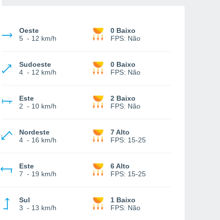
Oeste
0 Baixo
5
-
12 km/h
FPS:
Não
Sudoeste
0 Baixo
4
-
12 km/h
FPS:
Não
Este
2 Baixo
2
-
10 km/h
FPS:
Não
Nordeste
7 Alto
4
-
16 km/h
FPS:
15-25
Este
6 Alto
7
-
19 km/h
FPS:
15-25
Sul
1 Baixo
3
-
13 km/h
FPS:
Não