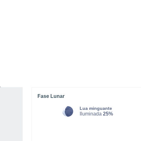
SÁBADO, 08 DE AGOSTO
O dia todo
Nuvens dispersas
Nascer do sol às
05h01m
Pôr-do-sol às
19h17m
Primeira luz às
04:30
Última luz às
19:48
Fase Lunar
Lua minguante
Iluminada
25%