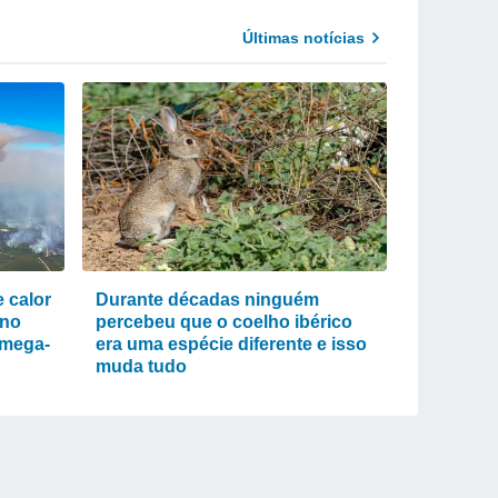
Últimas notícias
 calor
Durante décadas ninguém
eno
percebeu que o coelho ibérico
 mega-
era uma espécie diferente e isso
muda tudo