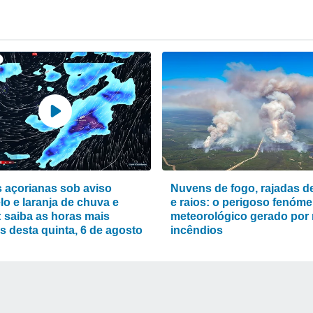
s açorianas sob aviso
Nuvens de fogo, rajadas de
lo e laranja de chuva e
e raios: o perigoso fenóm
: saiba as horas mais
meteorológico gerado por
as desta quinta, 6 de agosto
incêndios