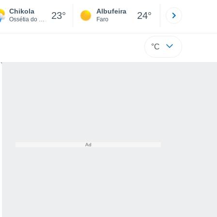
Chikola
Albufeira
Lisboa
23°
24°
Ossétia do Norte-Alânia
Faro
Lisboa
°C