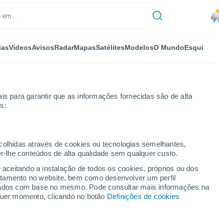
ias
Vídeos
Avisos
Radar
Mapas
Satélites
Modelos
O Mundo
Esqui
is para garantir que as informações fornecidas são de alta
s:
Por horas
ecolhidas através de cookies ou tecnologias semelhantes,
er-lhe conteúdos de alta qualidade sem qualquer custo.
or horas
e aceitando a instalação de todos os cookies, próprios ou dos
rtamento no website, bem como desenvolver um perfil
lizados com base no mesmo. Pode consultar mais informações na
lquer momento, clicando no botão
Definições de cookies