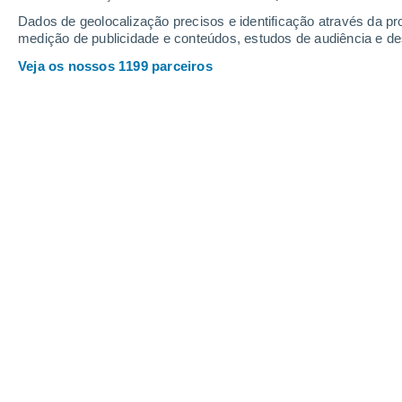
Quinta
6
Sexta
7
Dados de geolocalização precisos e identificação através da pr
medição de publicidade e conteúdos, estudos de audiência e d
Veja os nossos 1199 parceiros
A previsão do tempo por horas: Chi
QUINTA, 06 DE AGOSTO
Pela tarde
Chuva fraca com céu
parcialmente nublado
Nascer do sol às
04h59m
Pôr-do-sol às
19h20m
Primeira luz às
04:27
Última luz às
19:51
Fase Lunar