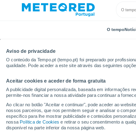
O tempo
Notíc
Aviso de privacidade
O conteúdo da Tempo.pt (tempo.pt) foi preparado por profissiona
qualidade. Pode aceder a este site através das seguintes opçõe
Aceitar cookies e aceder de forma gratuita
Início
Rússia
Ossétia do Norte-Alânia
Chikola
A publicidade digital personalizada, baseada em informações r
permite-nos financiar a nossa atividade para continuar a fornec
Tempo para Chikola p
Ao clicar no botão "Aceitar e continuar", pode aceder ao websit
nossos parceiros, que nos permitem seguir e analisar o compo
específico para lhe mostrar publicidade e conteúdos persona
O Tempo 1 - 7 Dias
Por horas
nossa
Política de Cookies
e retirar o seu consentimento a qua
disponível na parte inferior da nossa página web.