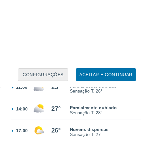
16°
Nuvens dispersas
02:00
Sensação T.
16°
15°
Nuvens dispersas
05:00
Sensação T.
15°
21°
Nuvens dispersas
08:00
Sensação T.
21°
CONFIGURAÇÕES
ACEITAR E CONTINUAR
25°
Parcialmente nublado
11:00
Sensação T.
26°
27°
Parcialmente nublado
14:00
Sensação T.
28°
26°
Nuvens dispersas
17:00
Sensação T.
27°