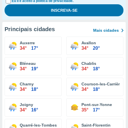
Eu li e aceito a política de privacidade.
Principais cidades
Mais cidades
Auxerre
Avallon
34°
17°
34°
20°
Bléneau
Chablis
34°
19°
34°
18°
Charny
Courson-les-Carrières
34°
18°
34°
18°
Joigny
Pont-sur-Yonne
34°
16°
35°
17°
Quarré-les-Tombes
Saint-Florentin