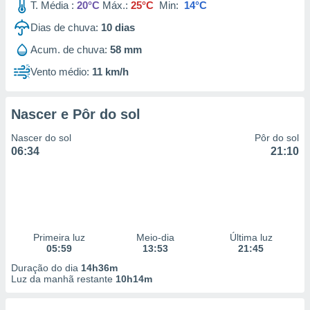
T. Média :
20°C
Máx.:
25°C
Min:
14°C
Dias de chuva:
10
dias
Acum. de chuva:
58 mm
Vento médio:
11 km/h
Nascer e Pôr do sol
Nascer do sol
Pôr do sol
06:34
21:10
Primeira luz
Meio-dia
Última luz
05:59
13:53
21:45
Duração do dia
14h36m
Luz da manhã restante
10h14m