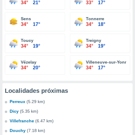
34°
21°
33°
17°
Sens
Tonnerre
34°
17°
34°
18°
Toucy
Treigny
34°
19°
34°
19°
Vézelay
Villeneuve-sur-Yonne
34°
20°
34°
17°
Localidades próximas
Perreux
(5.29 km)
Dicy
(5.35 km)
Villefranche
(6.47 km)
Douchy
(7.18 km)