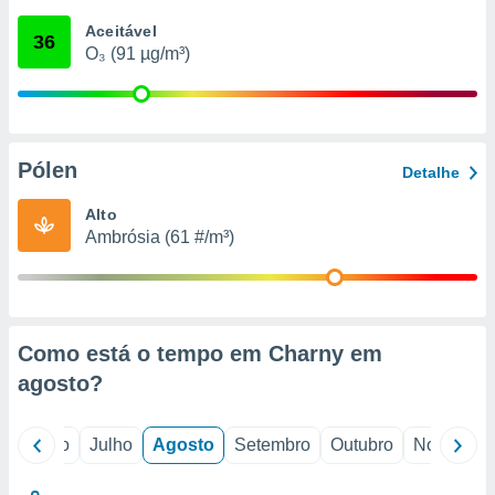
conteúdos.
Aceitável
36
O₃ (91 µg/m³)
ção
ão através
de
,
 e
Pólen
Detalhe
dos,
Alto
publicidade
Ambrósia (61 #/m³)
s, estudos
a e
mento de
ossos 1199
Como está o tempo em Charny em
eiros
agosto
?
o
Junho
Julho
Agosto
Setembro
Outubro
Novembro