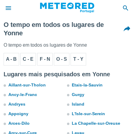
O tempo em todos os lugares de
Yonne
de
 da
O tempo em todos os lugares de Yonne
empo.pt) foi
or
A - B
C - E
F - N
O - S
T - Y
is para
e as
 fornecidas
Lugares mais pesquisados em Yonne
 qualidade.
r a este
Aillant-sur-Tholon
Etais-la-Sauvin
s das
opções:
Ancy-le-Franc
Gurgy
Andryes
Island
ookies e
 forma
Appoigny
L'Isle-sur-Serein
Arces-Dilo
La Chapelle-sur-Oreuse
e digital
da,
Arcy-sur-Cure
Lavau