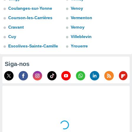
para lhe
licidade e
Coulanges-sur-Yonne
Venoy
Courson-les-Carrières
Vermenton
ados com
esmo. Pode
Cravant
Vernoy
ais
s na nossa
Cuy
Villeblevin
 Cookies
e
Escolives-Sainte-Camille
Yrouerre
u
nto a
omento,
Siga-nos
 botão
de cookies
na parte
nossa
.
IVAMENTE,
as
tes a