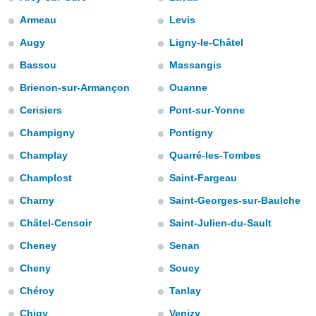
m
 recolhidas
Armeau
Levis
cookies ou
Augy
Ligny-le-Châtel
, permite-
Bassou
Massangis
ar a nossa
ara
Brienon-sur-Armançon
Ouanne
ACEITAR
 fornecer-
E
Cerisiers
Pont-sur-Yonne
os de alta
CONTINUAR
sem
Champigny
Pontigny
sto.
CONFIGURAÇÕES
Champlay
Quarré-les-Tombes
o botão
ontinuar",
Champlost
Saint-Fargeau
r ao
itando a
Charny
Saint-Georges-sur-Baulche
de todos os
Châtel-Censoir
Saint-Julien-du-Sault
óprios ou
parceiros,
Cheney
Senan
rmitem
lisar o
Cheny
Soucy
nto no
Chéroy
Tanlay
em como
 um perfil
Chigy
Venizy