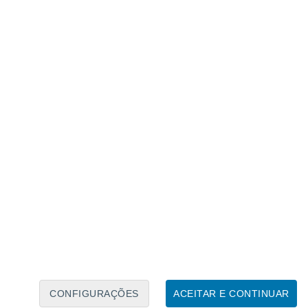
Calendário Lunar
Seg
Ter
Qua
Qui
Sex
Sáb
Domo
7
8
9
10
11
12
13
14
15
16
17
18
19
20
CONFIGURAÇÕES
ACEITAR E CONTINUAR