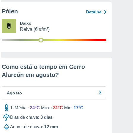
Pólen
Detalhe
Baixo
Relva (6 #/m³)
Como está o tempo em Cerro
Alarcón em
agosto
?
Agosto
T. Média :
24°C
Máx.:
31°C
Min:
17°C
Dias de chuva:
3
dias
Acum. de chuva:
12 mm