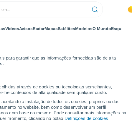
ias
Vídeos
Avisos
Radar
Mapas
Satélites
Modelos
O Mundo
Esqui
is para garantir que as informações fornecidas são de alta
s:
larcón
ecolhidas através de cookies ou tecnologias semelhantes,
er-lhe conteúdos de alta qualidade sem qualquer custo.
ón
e aceitando a instalação de todos os cookies, próprios ou dos
rtamento no website, bem como desenvolver um perfil
...
lizados com base no mesmo. Pode consultar mais informações na
lquer momento, clicando no botão
Definições de cookies
Por horas
Céu limpo nas próximas horas