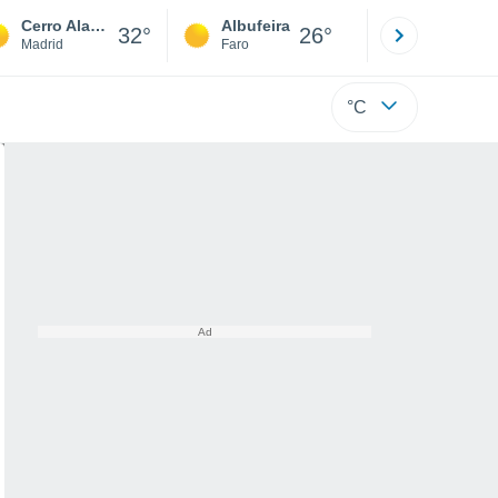
Cerro Alarcón
Albufeira
Lisboa
32°
26°
Madrid
Faro
Lisboa
°C