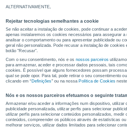
32°
ALTERNATIVAMENTE,
Rejeitar tecnologias semelhantes a cookie
UV
6 Alto
Se não aceitar a instalação de cookies, pode continuar a acede
Sensação de 31°
FPS
15-25
apenas instalaremos os cookies necessários para assegurar a 
analisar o comportamento ou para apresentar publicidade ou co
geral não personalizada. Pode recusar a instalação de cookies 
botão "Recusar".
Última hora
Aviso amarelo de tempo quente neste distrito:
Com o seu consentimento, nós e os
nossos parceiros
utilizamo
39 ºC e noites tropicais; saiba até quando
para armazenar, aceder e processar dados pessoais, tais como a
cookies. É possível que alguns fornecedores possam processa
O Tempo 1 - 7 Dias
Atualidade
Mapas de temperat
qual se pode opor. Para tal, pode retirar o seu consentimento 
clicando em “
Definições
” ou na nossa
Política de Cookies
neste
Nós e os nossos parceiros efetuamos o seguinte trata
Amanhã
Domingo
S
Hoje
Armazenar e/ou aceder a informações num dispositivo, utilizar da
8 Ago.
9 Ago.
7 Ago.
publicidade personalizada, utilizar perfis para selecionar public
utilizar perfis para selecionar conteúdos personalizados, med
conteúdos, compreender os públicos através de estatísticas ou
melhorar serviços, utilizar dados limitados para selecionar cont