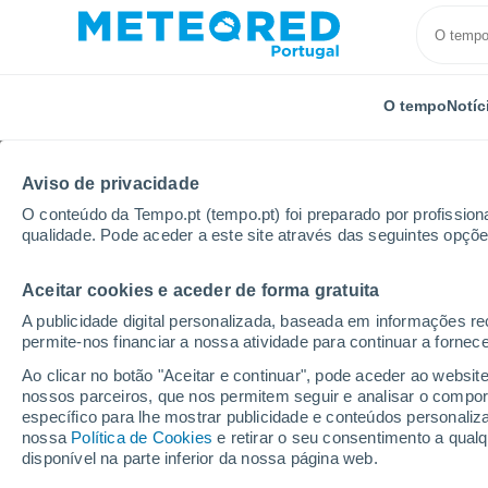
O tempo
Notíc
Aviso de privacidade
O conteúdo da Tempo.pt (tempo.pt) foi preparado por profissiona
qualidade. Pode aceder a este site através das seguintes opçõe
Aceitar cookies e aceder de forma gratuita
Início
Espanha
Comunidade de Madrid
Cerro A
A publicidade digital personalizada, baseada em informações r
permite-nos financiar a nossa atividade para continuar a fornec
Tempo em Cerro Alarc
Ao clicar no botão "Aceitar e continuar", pode aceder ao websit
nossos parceiros, que nos permitem seguir e analisar o compo
11:32
Sexta
específico para lhe mostrar publicidade e conteúdos persona
nossa
Política de Cookies
e retirar o seu consentimento a qua
disponível na parte inferior da nossa página web.
Limpo