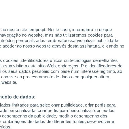
Aviso amarelo
Aviso moderado por temperaturas
elevadas em Cerro Alarcón hoje
r ao nosso site tempo.pt. Neste caso, informamo-lo de que
navegação no website, mas não utilizaremos cookies para
nteúdos personalizados, embora possa visualizar publicidade
e aceder ao nosso website através desta assinatura, clicando no
 até
s cookies, identificadores únicos ou tecnologias semelhantes
 sua visita a este sitio Web, endereços IP e identificadores de
r os seus dados pessoais com base num interesse legítimo, ao
ura
Radar de Chuva
Satélites
Modelos
ou opor-se ao processamento de dados em qualquer altura,
 website.
mento de dados:
egunda
Terça
Quarta
Quinta
dos limitados para selecionar publicidade, criar perfis para
10 Ago.
11 Ago.
12 Ago.
13 Ago.
idade personalizada, criar perfis para personalizar conteúdos,
ir o desempenho da publicidade, medir o desempenho dos
 combinações de dados de diferentes fontes, desenvolver e
eúdos.