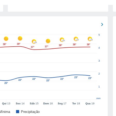
5
39°
38°
38°
38°
38°
37°
37°
4
3
2
23°
23°
22°
22°
22°
22°
20°
1
mm
Qui
13
Sex
14
Sáb
15
Dom
16
Seg
17
Ter
18
Qua
19
Mínima
Precipitação