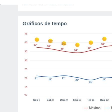
Luz da manhã restante
10h22m
Gráficos de tempo
45
40
38°
37°
36°
36°
35°
34°
35
30
25
20
21°
21°
21°
21°
20°
19°
15
°C
Sex
7
Sáb
8
Dom
9
Seg
10
Ter
11
Qua
12
Máxima