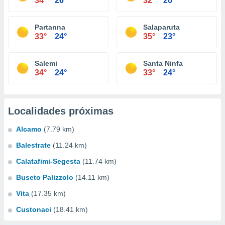
34°
26°
32°
26°
Partanna
Salaparuta
33°
24°
35°
23°
Salemi
Santa Ninfa
34°
24°
33°
24°
Localidades próximas
Alcamo
(7.79 km)
Balestrate
(11.24 km)
Calatafimi-Segesta
(11.74 km)
Buseto Palizzolo
(14.11 km)
Vita
(17.35 km)
Custonaci
(18.41 km)