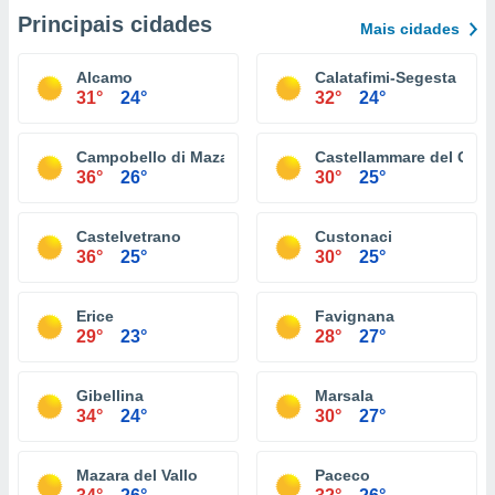
Principais cidades
Mais cidades
Alcamo
Calatafimi-Segesta
31°
24°
32°
24°
Campobello di Mazara
Castellammare del Golf
36°
26°
30°
25°
Castelvetrano
Custonaci
36°
25°
30°
25°
Erice
Favignana
29°
23°
28°
27°
Gibellina
Marsala
34°
24°
30°
27°
Mazara del Vallo
Paceco