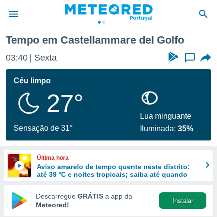
Tempo em Castellammare del Golfo
de
03:40
Sexta
...
 da
empo.pt) foi
Céu limpo
or
27°
is para
e as
 fornecidas
Lua minguante
 qualidade.
Sensação de 31°
Iluminada:
35%
r a este
s das
opções:
Última hora
Aviso amarelo de tempo quente neste distrito:
ookies e
até 39 ºC e noites tropicais; saiba até quando
 forma
Descarregue
GRÁTIS
a app da
Instalar
e digital
Meteored!
da,